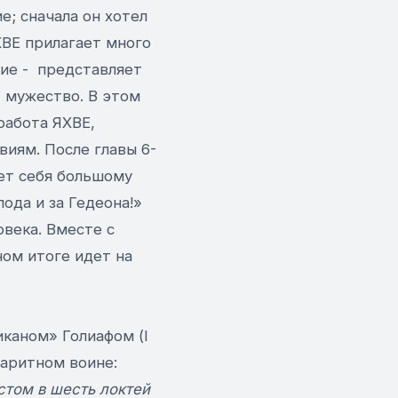
е; сначала он хотел
ЯХВЕ прилагает много
ние - представляет
 мужество. В этом
работа ЯХВЕ,
виям. После главы 6-
ает себя большому
ода и за Гедеона!»
овека. Вместе с
ом итоге идет на
иканом» Голиафом (I
баритном воине:
стом в шесть локтей