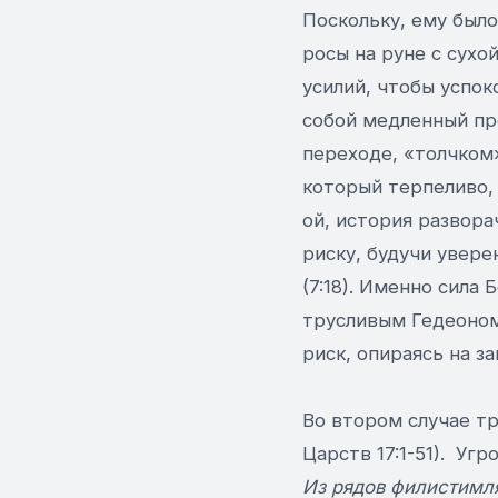
Поскольку, ему было
росы на руне с сухо
усилий, чтобы успок
собой медленный пр
переходе, «толчком»
который терпеливо, 
ой, история развора
риску, будучи увере
(7:18). Именно сила
трусливым Гедеоном
риск, опираясь на з
Во втором случае тр
Царств 17:1-51). Уг
Из рядов филистимля