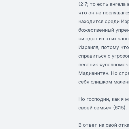
(2:7; то есть ангела
что он не послушался
находится среди Изра
божественный упрек
ни одно из этих за
Израиля, потому что
справиться с угрозо
вестник «уполномочи
Мадианитян. Но стра
себя слишком мален
Но господин, как я 
своей семье» (6:15).
В ответ на свой отк