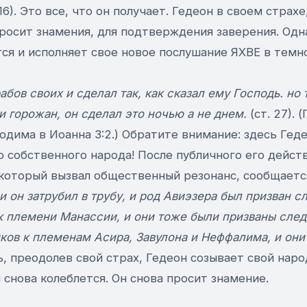
6). Это все, что он получает. Гедеон в своем страхе
росит знамения, для подтверждения заверения. Одна
ся и исполняет свое новое послушание ЯХВЕ в темн
абов своих и сделал так, как сказал ему Господь. но
и горожан, он сделал это ночью а не днем.
(ст. 27). 
одима в Иоанна 3:2.) Обратите внимание: здесь Гед
о собственного народа! После публичного его дейс
который вызвал общественный резонанс, сообщает
и он затрубил в трубу, и род Авиэзера был призван с
к племени Манассии, и они тоже были призваны след
ков к племенам Асира, Завулона и Неффалима, и они
рь, преодолев свой страх, Гедеон созывает свой нар
 снова колеблется. Он снова просит знамение.