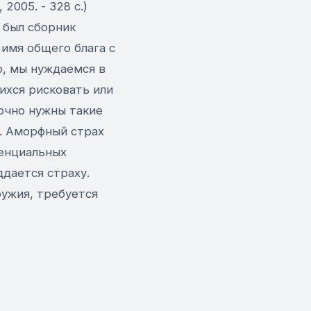
2005. - 328 с.)
о был сборник
 имя общего блага с
аю, мы нуждаемся в
ихся рисковать или
очно нужны такие
я. Аморфный страх
тенциальных
ддается страху.
ружия, требуется