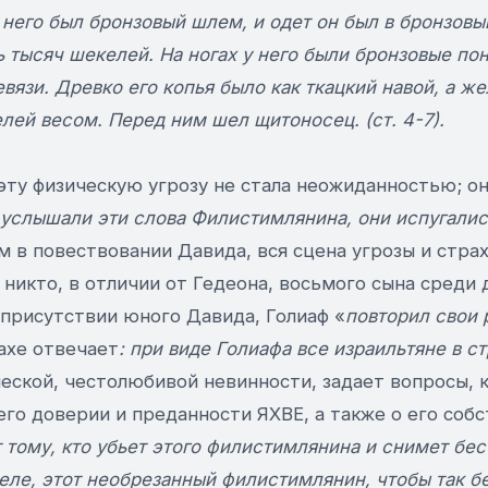
у него был бронзовый шлем, и одет он был в бронзов
ь тысяч шекелей. На ногах у него были бронзовые по
евязи. Древко его копья было как ткацкий навой, а ж
лей весом. Перед ним шел щитоносец. (ст. 4-7).
эту физическую угрозу не стала неожиданностью; он
 услышали эти слова Филистимлянина, они испугалис
ем в повествовании Давида, вся сцена угрозы и стра
никто, в отличии от Гедеона, восьмого сына среди 
 присутствии юного Давида, Голиаф «
повторил свои 
ахе отвечает
: при виде Голиафа все израильтяне в с
еской, честолюбивой невинности, задает вопросы, 
го доверии и преданности ЯХВЕ, а также о его соб
т тому, кто убьет этого филистимлянина и снимет бе
деле, этот необрезанный филистимлянин, чтобы так б