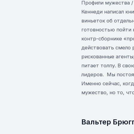
Профили мужества / П
Кеннеди написал кни
виньеток об отдельн
готовностью пойти н
контр-сборнике «про
действовать смело 
рискованные агенты
питает толпу. В сво
лидеров. Мы постоян
Именно сейчас, ког
мужество, но то, чт
Вальтер Брюг