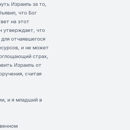
нуть Израиль за то,
бъявил, что Бог
твет на этот
н утверждает, что
 для отчаявшегося
есурсов, и не может
епоглощающий страх,
авить Израиль от
оручения, считая
ии, и я младший в
твенном