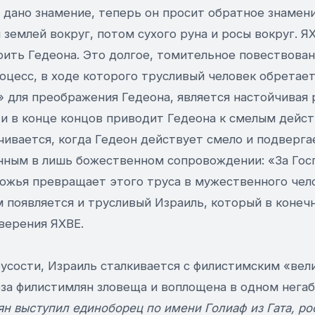
 дано знамение, теперь он просит обратное знамени
й землей вокруг, потом сухого руна и росы вокруг. 
оить Гедеона. Это долгое, томительное повествова
оцесс, в ходе которого трусливый человек обретает
 для преображения Гедеона, является настойчивая 
и в конце концов приводит Гедеона к смелым дейст
чивается, когда Гедеон действует смело и подверг
нным в лишь божественном сопровождении: «За Госп
 Божья превращает этого труса в мужественного чел
 появляется и трусливый Израиль, который в конечн
аверения ЯХВЕ.
усости, Израиль сталкивается с филистимским «вел
роза филистимлян зловеща и воплощена в одном нега
н выступил единоборец по имени Голиаф из Гата, ро