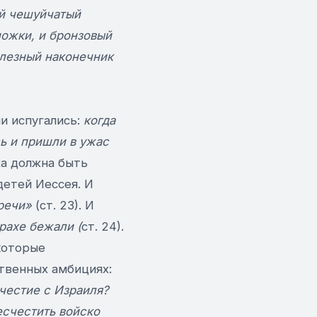
ый чешуйчатый
ножки, и бронзовый
елезный наконечник
и испугались:
когда
ь и пришли в ужас
ха должна быть
детей Иессея. И
речи»
(ст. 23). И
трахе бежали (
ст. 24).
которые
ственных амбициях:
счестие с Израиля?
есчестить войско