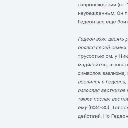
сопровождении (ст. 1
неубежденным. Он п
Гедеон все еще боит
Гедеон взял десять р
боялся своей семьи 
трусостью см. у Ник
мадианитян, а своег
символов ваализма
,
вселился в Гедеона, 
разослал вестников 
также послал вестни
ему
(6:34-35). Тепе
действий. Но Гедеон