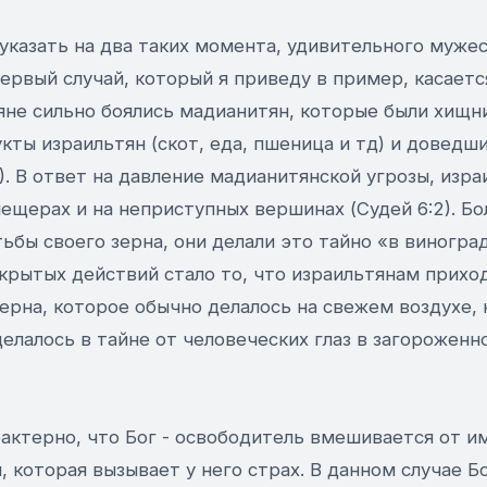
 указать на два таких момента, удивительного муже
ервый случай, который я приведу в пример, касаетс
яне сильно боялись мадианитян, которые были хищн
ты израильтян (скот, еда, пшеница и тд) и доведш
). В ответ на давление мадианитянской угрозы, изра
пещерах и на неприступных вершинах (Судей 6:2). Бо
бы своего зерна, они делали это тайно «в виноградн
крытых действий стало то, что израильтянам прихо
ерна, которое обычно делалось на свежем воздухе, н
делалось в тайне от человеческих глаз в загорожен
актерно, что Бог - освободитель вмешивается от и
ы, которая вызывает у него страх. В данном случае Б