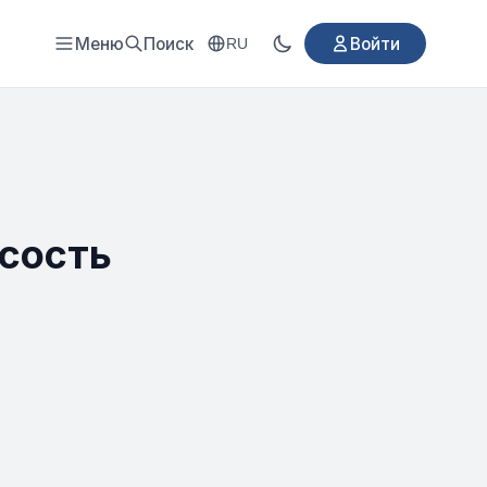
Меню
Поиск
Войти
RU
усость