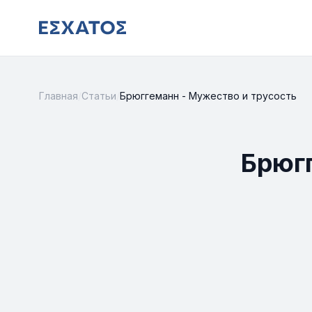
Главная
/
Статьи
/
Брюггеманн - Мужество и трусость
Брюгг