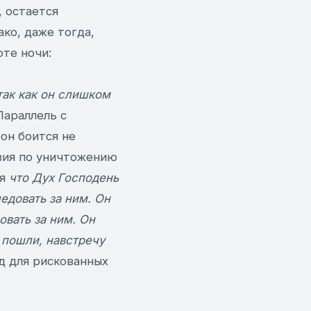
, остается
ко, даже тогда,
оте ночи:
 так как он слишком
(Параллель с
еон боится не
твия по уничтожению
ся
что Дух Господень
ледовать за ним. Он
овать за ним. Он
 пошли, навстречу
од для рискованных