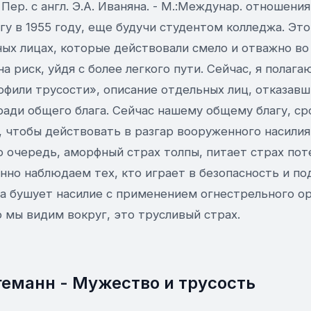
ер. с англ. Э.А. Иваняна. - М.:Междунар. отношения, 
гу в 1955 году, еще будучи студентом колледжа. Эт
ых лицах, которые действовали смело и отважно во
а риск, уйдя с более легкого пути. Сейчас, я полаг
фили трусости», описание отдельных лиц, отказавш
ради общего блага. Сейчас нашему общему благу, ср
, чтобы действовать в разгар вооруженного насили
ю очередь, аморфный страх толпы, питает страх по
но наблюдаем тех, кто играет в безопасность и по
да бушует насилие с применением огнестрельного о
о мы видим вокруг, это трусливый страх.
геманн - Мужество и трусость