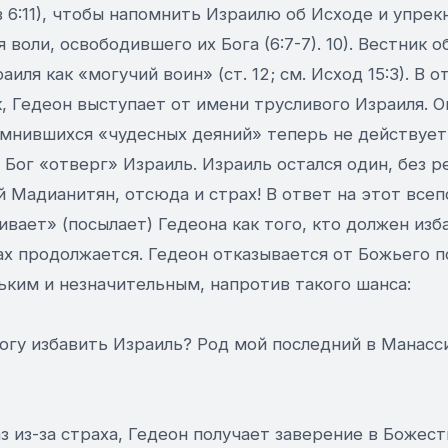
 в 6:11), чтобы напомнить Израилю об Исходе и упрек
 воли, освободившего их Бога (6:7-7). 10). Вестник о
иля как «могучий воин» (ст. 12; см. Исход 15:3). В о
, Гедеон выступает от имени трусливого Израиля. О
помнившихся «чудесных деяний» теперь не действует
 Бог «отверг» Израиль. Израиль остался один, без р
й Мадианитян, отсюда и страх! В ответ на этот вс
вает» (посылает) Гедеона как того, кто должен изб
х продолжается. Гедеон отказывается от Божьего п
ьким и незначительным, напротив такого шанса:
могу избавить Израиль? Род мой последний в Манасс
аз из-за страха, Гедеон получает заверение в Божес