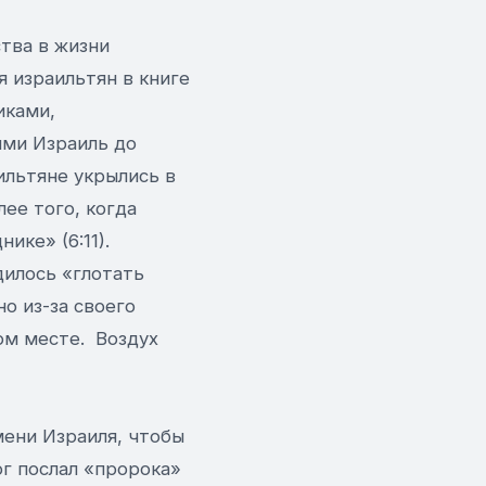
ства в жизни
я израильтян в книге
иками,
ими Израиль до
ильтяне укрылись в
лее того, когда
ике» (6:11).
дилось «глотать
о из-за своего
ном месте. Воздух
мени Израиля, чтобы
ог послал «пророка»