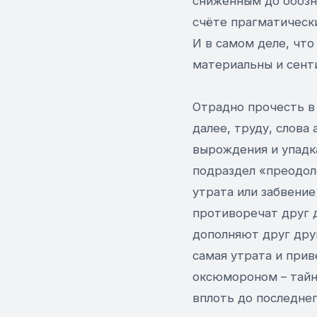
сниженным до обозн
счёте прагматическ
И в самом деле, что
материальны и сент
Отрадно прочесть в
далее, труду, слова
вырождения и упадк
подраздел «преодол
утрата или забвени
противоречат друг д
дополняют друг друг
самая утрата и прив
оксюмороном – тайн
вплоть до последне