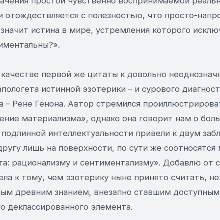
ачения простой чувственно воспринимаемой реальн
и отождествляется с полезностью, что просто-напро
 значит истина в мире, устремления которого искл
иментальны?».
 качестве первой же цитаты к довольно неоднознач
 апологета истинной эзотерики – и сурового диагнос
а – Рене Генона. Автор стремился проиллюстрирова
ение материализма», однако она говорит нам о бол
е подлинной интеллектуальности привели к двум за
ругу лишь на поверхности, по сути же соотносятся
а: рационализму и сентиментализму». Добавлю от с
ела к тому, чем эзотерику ныне принято считать, н
ым древним знанием, внезапно ставшим доступным
го деклассированного элемента.