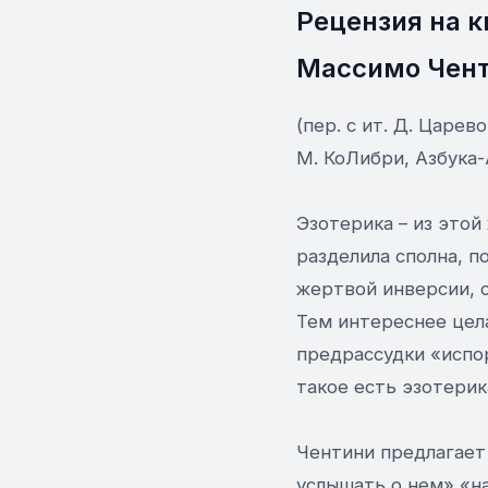
Рецензия на к
Массимо Чен
(пер. с ит. Д. Царево
М. КоЛибри, Азбука-А
Эзотерика – из этой
разделила сполна, п
жертвой инверсии, 
Тем интереснее цела
предрассудки «испо
такое есть эзотерик
Чентини предлагает 
услышать о нем» «на