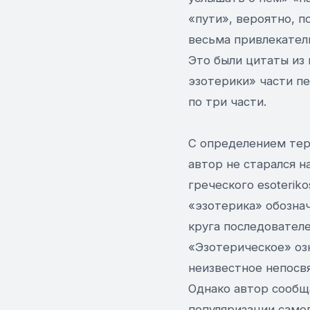
«пути», вероятно, п
весьма привлекател
Это были цитаты из 
эзотерики» части пе
по три части.
С определением тер
автор не старался н
греческого esoterik
«эзотерика» обознач
круга последовател
«Эзотерическое» оз
неизвестное непосв
Однако автор сообщ
популяризации само