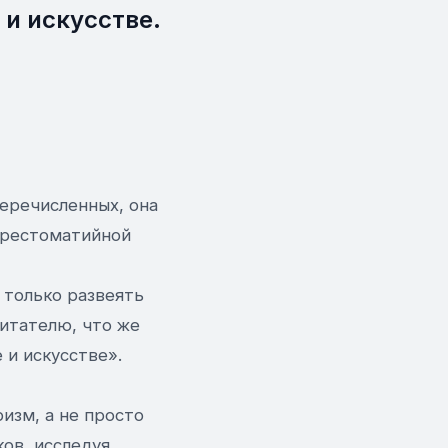
 и искусстве.
перечисленных, она
 хрестоматийной
 только развеять
читателю, что же
 и искусстве».
изм, а не просто
ов, исследуя