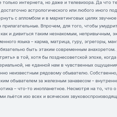
е только интернета, но даже и телевизора. Да что т
 достаточно астрологического или любого иного под
рнуть с апломбом и в маркетинговых целях звучное
 прилагательные. Впрочем, для того, чтобы умудри
о как и дивиться таким незнакомым, непривычным, э
енного языка – карма, матрица, гуру, эгрегоры, ман
обязательно быть этаким современным анахоретом.
трять» в той, хотя бы позднесоветской эпохе, когд
ериальной, не «данной нам в чувственных ощущения
нно неизвестным рядовому обывателю. Собственно,
ким обывателем за железным занавесом – внутренни
зотика – что-то инопланетное. Несмотря на то, что о
ми льётся изо всех и всяческих звуковоспроизводящ