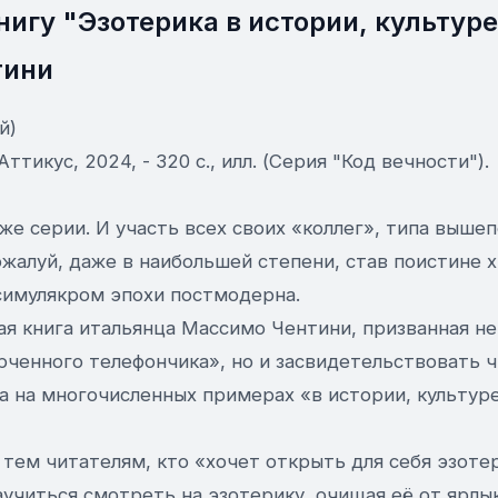
нигу "Эзотерика в истории, культуре
тини
й)
ттикус, 2024, - 320 с., илл. (Серия "Код вечности").
 же серии. И участь всех своих «коллег», типа выше
ожалуй, даже в наибольшей степени, став поистине
симулякром эпохи постмодерна.
я книга итальянца Массимо Чентини, призванная не
рченного телефончика», но и засвидетельствовать 
а на многочисленных примерах «в истории, культуре
тем читателям, кто «хочет открыть для себя эзотер
учиться смотреть на эзотерику, очищая её от ярлык