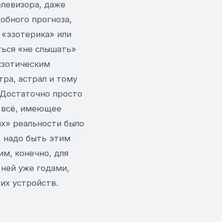
елевизора, даже
обного прогноза,
 «эзотерика» или
ться «не слышать»
кзотическим
тра, астрал и тому
 Достаточно просто
а всё, имеющее
х» реальности было
 надо быть этим
м, конечно, для
 ней уже годами,
их устройств.