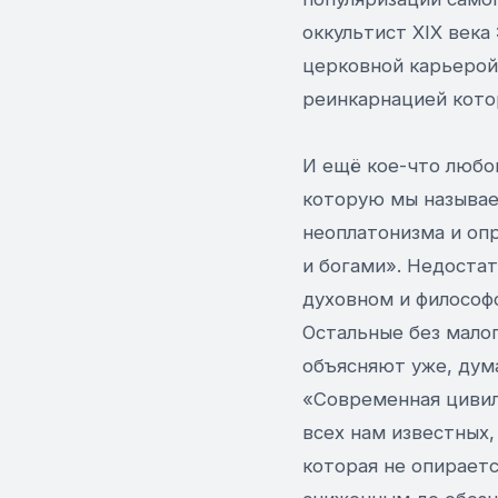
оккультист XIX века
церковной карьерой
реинкарнацией котор
И ещё кое-что любоп
которую мы называе
неоплатонизма и оп
и богами». Недоста
духовном и философс
Остальные без малог
объясняют уже, дум
«Современная цивил
всех нам известных,
которая не опираетс