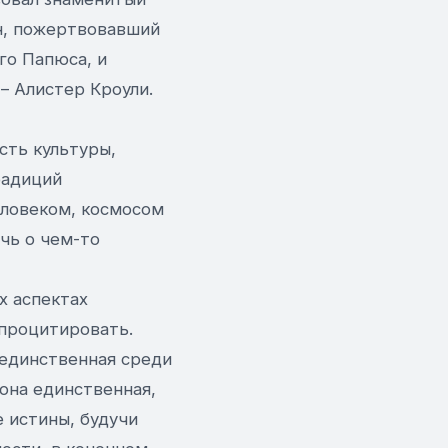
ан, пожертвовавший
го Папюса, и
 – Алистер Кроули.
сть культуры,
радиций
еловеком, космосом
чь о чем-то
х аспектах
 процитировать.
 единственная среди
 она единственная,
е истины, будучи