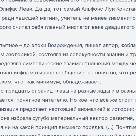
 Элифас Леви. Да-да, тот самый Альфонс-Луи Конст
 ради «высшей магии», учитель не менее знаменито
ого считал себя главный мистагог века двадцатого
ытное – до эпохи Возрождения, пишет автор, «обла
м эзотерикой, состояла из совокупности знаний и т
ределяла символические взаимоотношения между ч
точно информативное сообщение, но понятно, что ре
ком, что, как минимум, обнадёживает.
о тридцать страниц главы на разные лады и в разны
ается, понятное читателю. Но кое-что всё же стоит
изация предстает настоящей аномалией в истории:
 она избрала сугубо материальный вектор развития,
я ни на какой принцип высшего порядка. (…) Поняти