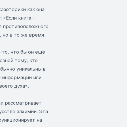
«эзотерики как она
 «Если книга –
я противоположного:
, но в то же время
-то, что бы он ещё
езной тому, кто
обычно уникальны в
ой информации или
воего духа».
ми рассматривает
усстве алхимии. Эта
функционирует на