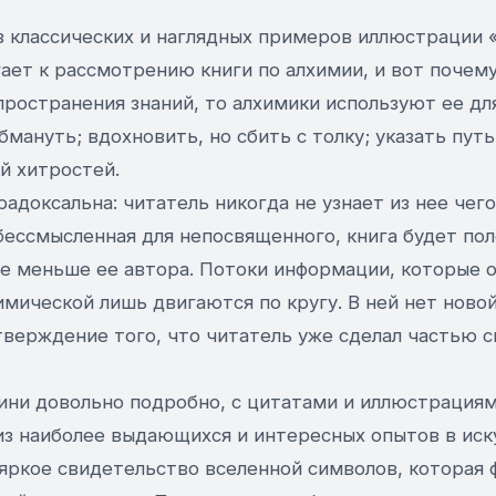
з классических и наглядных примеров иллюстрации 
ает к рассмотрению книги по алхимии, и вот почему:
пространения знаний, то алхимики используют ее дл
бмануть; вдохновить, но сбить с толку; указать путь
й хитростей.
радоксальна: читатель никогда не узнает из нее чего
бессмысленная для непосвященного, книга будет пол
не меньше ее автора. Потоки информации, которые 
химической лишь двигаются по кругу. В ней нет нов
тверждение того, что читатель уже сделал частью с
ини довольно подробно, с цитатами и иллюстрация
 из наиболее выдающихся и интересных опытов в иск
 яркое свидетельство вселенной символов, которая 