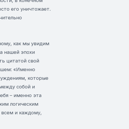
ости, в конечном
сто его уничтожает.
ючительно
ному, как мы увидим
та нашей эпохи
ть цитатой свой
ьшем: «Именно
блуждениям, которые
 между собой и
ебя – именно эта
еким логическим
 всем и каждому,