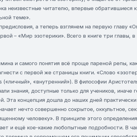
ока неизвестные читателю, впервые обратившиеся к
ьной теме».
предисловия, а теперь взглянем на первую главу «
рвой – «Мир эзотерики». Всего в книге три главы, в
мина и самого понятия всё проще пареной репы, ка
агнести с первой же страницы книги. «Слово «эзоте
os («личный», «внутренний»). В философии Аристоте
али знания, доступные только для учеников, иначе г
ей. Эта концепция дошла до наших дней практически
начает нечто совершенно сокрытое, оккультное, сек
ященному человеку». В принципе этого определения
ает и ещё кое-какие любопытные подробности. В ча
го термина в современном его понимании способст