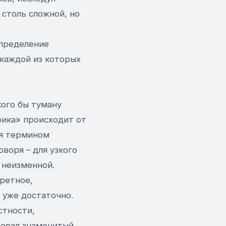
 столь сложной, но
Определение
 каждой из которых
кого бы туману
рика» происходит от
ля термином
оворя – для узкого
 неизменной.
ретное,
 уже достаточно.
стности,
вовал знаменитый