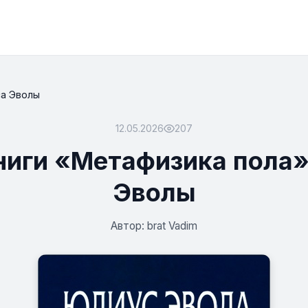
са Эволы
12.05.2026
207
ниги «Метафизика пола
Эволы
Автор: brat Vadim