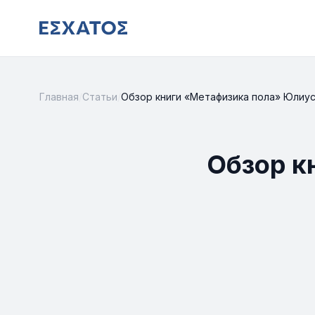
Главная
/
Статьи
/
Обзор книги «Метафизика пола» Юлиу
Обзор к