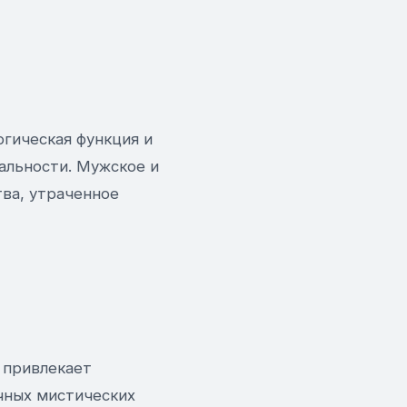
огическая функция и
альности. Мужское и
тва, утраченное
 привлекает
чных мистических