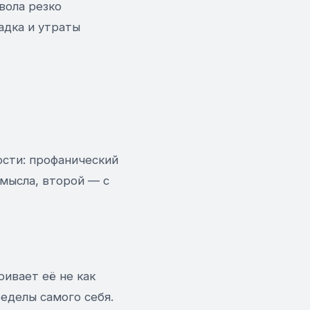
вола резко
адка и утраты
ости: профанический
смысла, второй — с
ривает её не как
ределы самого себя.