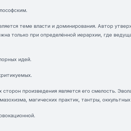
илософским.
еляется теме власти и доминирования. Автор утвер
жна только при определённой иерархии, где ведущ
порных идей.
критикуемых.
 сторон произведения является его смелость. Эвола
азохизма, магических практик, тантры, оккультных
овокационной.