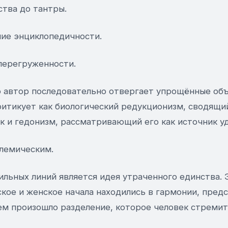
ства до тантры.
ие энциклопедичности.
перегруженности.
о автор последовательно отвергает упрощённые об
ритикует как биологический редукционизм, сводящий
к и гедонизм, рассматривающий его как источник у
олемическим.
ильных линий является идея утраченного единства. 
кое и женское начала находились в гармонии, предс
тем произошло разделение, которое человек стреми