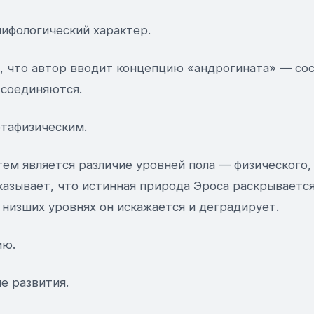
мифологический характер.
, что автор вводит концепцию «андрогината» — сос
соединяются.
етафизическим.
ем является различие уровней пола — физического,
казывает, что истинная природа Эроса раскрываетс
а низших уровнях он искажается и деградирует.
ию.
е развития.