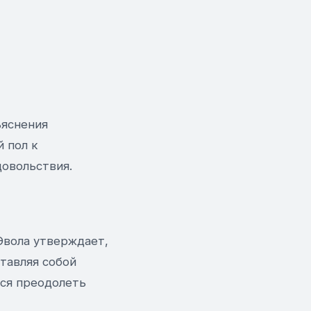
ъяснения
 пол к
довольствия.
Эвола утверждает,
тавляя собой
тся преодолеть