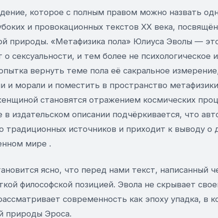
дение, которое с полным правом можно назвать од
убоких и провокационных текстов XX века, посвящён
ой природы. «Метафизика пола» Юлиуса Эволы — это
 о сексуальности, и тем более не психологическое 
опытка вернуть теме пола её сакральное измерение,
ии и морали и поместить в пространство метафизики
енщиной становятся отражением космических проц
 в издательском описании подчёркивается, что авт
о традиционных источников и приходит к выводу о 
енном мире .
ановится ясно, что перед нами текст, написанный ч
ткой философской позицией. Эвола не скрывает сво
рассматривает современность как эпоху упадка, в к
й природы Эроса.