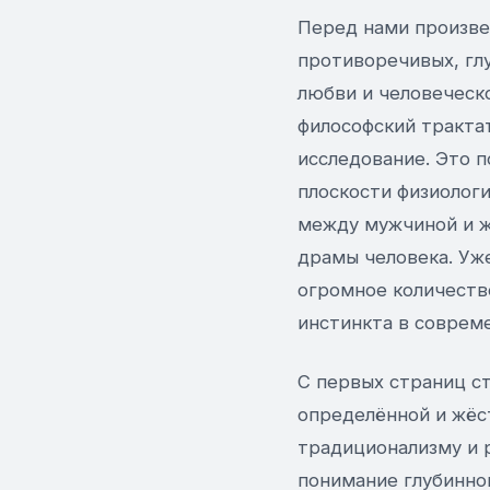
Перед нами произве
противоречивых, гл
любви и человеческ
философский трактат
исследование. Это п
плоскости физиолог
между мужчиной и ж
драмы человека. Уже
огромное количеств
инстинкта в соврем
С первых страниц ст
определённой и жёс
традиционализму и 
понимание глубинно