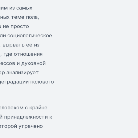
ним из самых
ных теме пола,
 не просто
или социологическое
 вырвать её из
, где отношения
ессов и духовной
ор анализирует
деградации полового
еловеком с крайне
ей принадлежности к
оторой утрачено