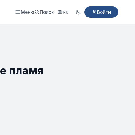
Меню
Поиск
Войти
RU
ое пламя