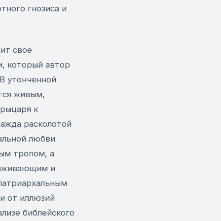
тного гнозиса и
ит свое
и, который автор
 В утонченной
тся живым,
 рыцаря к
жажда расколотой
альной любви
ым тропом, а
раживающим и
патриархальным
и от иллюзий
ализе библейского