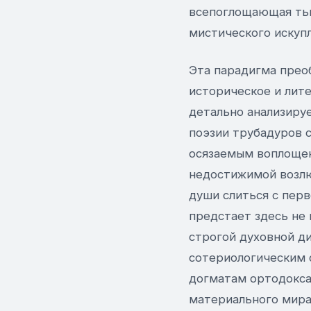
всепоглощающая тьм
мистического искупл
Эта парадигма прео
историческое и лит
детально анализиру
поэзии трубадуров 
осязаемым воплощен
недостижимой возлю
души слиться с пер
предстает здесь не
строгой духовной д
сотериологическим 
догматам ортодокса
материального мира