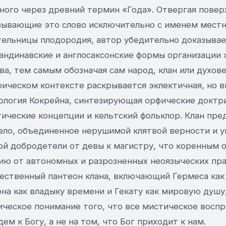
ного через древний термин «Года». Отвергая пове
зывающие это слово исключительно с именем местн
тельницы плодородия, автор убедительно доказывае
кандинавские и англосаксонские формы организации 
а, тем самым обозначая сам народ, клан или духове
ическом контексте раскрывается эклектичная, но в
ология Кокрейна, синтезирующая орфические доктр
ические концепции и кельтский фольклор. Клан пре
тело, объединенное нерушимой клятвой верности и 
ой добродетели от девы к магистру, что коренным 
ию от автономных и разрозненных неоязыческих пр
ественный пантеон клана, включающий Гермеса как
на как владыку времени и Гекату как мировую душу
ическое понимание того, что все мистическое воспр
ем к Богу, а не на том, что Бог приходит к нам.