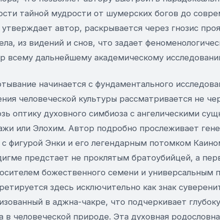
сти тайной мудрости от шумерских богов до совр
к утверждает автор, раскрывается через гнозис про
дела, из видений и снов, что задает феноменологичес
р всему дальнейшему академическому исследовани
ртывание начинается с фундаментального исследова
ения человеческой культуры рассматривается не че
озь оптику духовного симбиоза с ангелическими сущ
ажи или Элохим. Автор подробно прослеживает ген
о с фигурой Энки и его легендарным потомком Каино
дигме предстает не проклятым братоубийцей, а пе
осителем божественного семени и универсальным 
ретируется здесь исключительно как знак суверени
лизованный в аджна-чакре, что подчеркивает глубо
а в человеческой природе. Эта духовная родословна