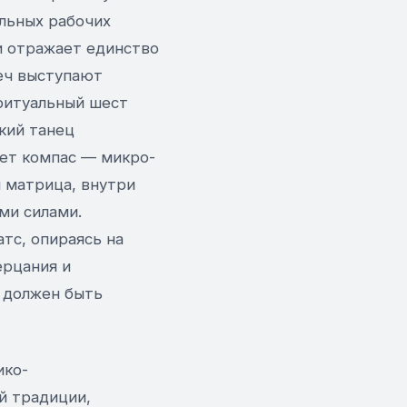
альных рабочих
и отражает единство
меч выступают
ритуальный шест
кий танец
ет компас — микро-
 матрица, внутри
ми силами.
тс, опираясь на
ерцания и
л должен быть
ико-
й традиции,