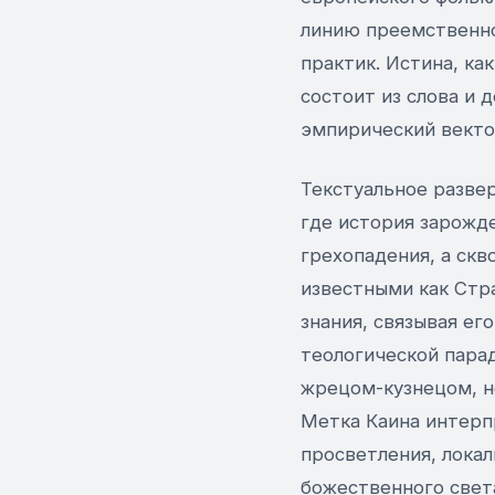
линию преемственно
практик. Истина, ка
состоит из слова и 
эмпирический векто
Текстуальное разве
где история зарожд
грехопадения, а скв
известными как Стр
знания, связывая ег
теологической пара
жрецом-кузнецом, н
Метка Каина интерп
просветления, лока
божественного свет