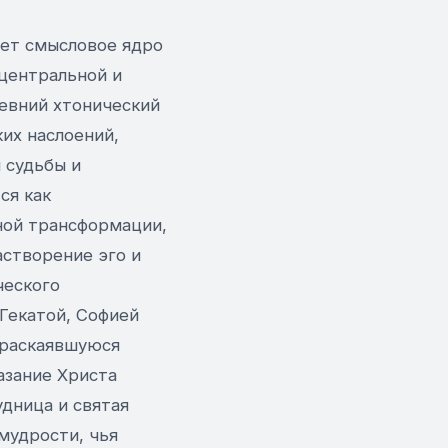
ет смысловое ядро
центральной и
евний хтонический
их наслоений,
 судьбы и
ся как
ной трансформации,
астворение эго и
ческого
Гекатой, Софией
 раскаявшуюся
азание Христа
дница и святая
мудрости, чья