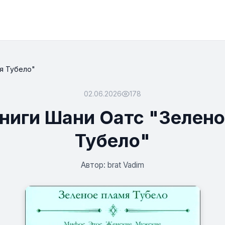
я Тубело"
02.06.2026
178
ниги Шани Оатс "Зелен
Тубело"
Автор: brat Vadim