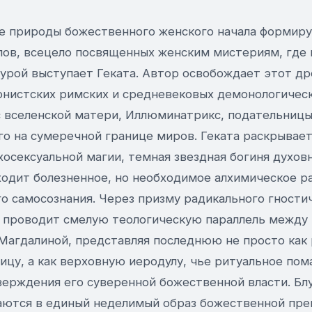
е природы божественного женского начала формиру
ов, всецело посвященных женским мистериям, где 
рой выступает Геката. Автор освобождает этот др
онистских римских и средневековых демонологическ
с вселенской матери, Иллюминатрикс, подательницы
о на сумеречной границе миров. Геката раскрывает
хосексуальной магии, темная звездная богиня духов
ходит болезненное, но необходимое алхимическое р
о самосознания. Через призму радикального гности
 проводит смелую теологическую параллель между 
Магдалиной, представляя последнюю не просто как
цу, а как верховную иеродулу, чье ритуальное пом
верждения его суверенной божественной власти. Блу
аются в единый неделимый образ божественной пре