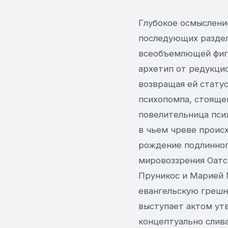
Глубокое осмыслени
последующих раздел
всеобъемлющей фигу
архетип от редукци
возвращая ей стату
психопомпа, стоящег
повелительница пси
в чьем чреве проис
рождение подлинног
мировоззрения Оатс
Пруникос и Марией 
евангельскую грешни
выступает актом ут
концептуально слив