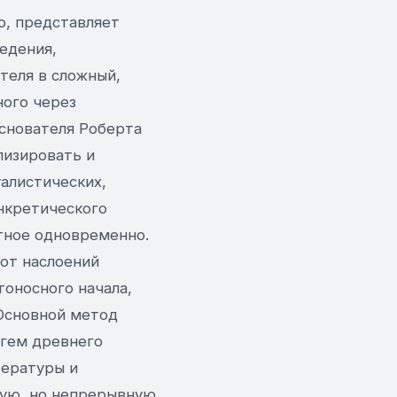
, представляет
едения,
теля в сложный,
ного через
основателя Роберта
лизировать и
алистических,
нкретического
тное одновременно.
от наслоений
оносного начала,
 Основной метод
огем древнего
тературы и
ную, но непрерывную