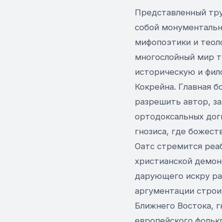
Представленный тру
собой монументальн
мифопоэтики и теол
многослойный мир т
историческую и фило
Кокрейна. Главная б
разрешить автор, з
ортодоксальных дог
гнозиса, где божес
Оатс стремится реа
христианской демон
дарующего искру ра
аргументации строи
Ближнего Востока, г
европейского фольк