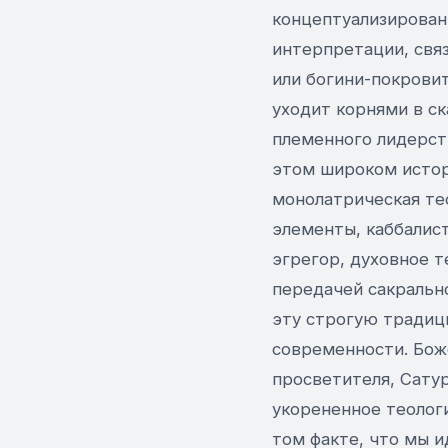
концептуализирован
интерпретации, свя
или богини-покрови
уходит корнями в с
племенного лидерств
этом широком истор
монолатрическая те
элементы, каббалист
эгрегор, духовное 
передачей сакральн
эту строгую традиц
современности. Бож
просветителя, Сатур
укорененное теолог
том факте, что мы ид