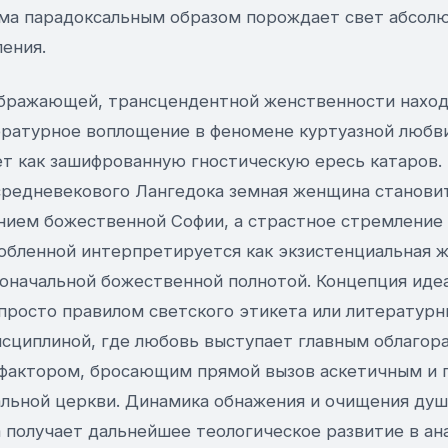
а парадоксальным образом порождает свет абсолю
ения.
бражающей, трансцендентной женственности наход
ературное воплощение в феномене куртуазной любв
ет как зашифрованную гностическую ересь катаров.
средневекового Лангедока земная женщина станови
ием божественной Софии, а страстное стремление
бленной интерпретируется как экзистенциальная 
воначальной божественной полнотой. Концепция иде
 просто правилом светского этикета или литературн
исциплиной, где любовь выступает главным облаго
фактором, бросающим прямой вызов аскетичным и 
льной церкви. Динамика обнажения и очищения душ
 получает дальнейшее теологическое развитие в ан