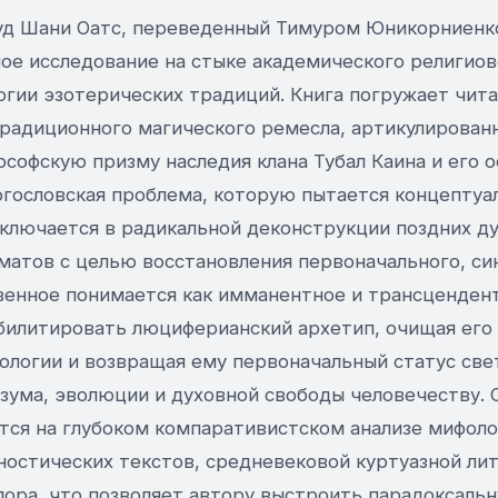
д Шани Оатс, переведенный Тимуром Юникорниенко
ое исследование на стыке академического религиов
огии эзотерических традиций. Книга погружает чита
радиционного магического ремесла, артикулирован
софскую призму наследия клана Тубал Каина и его 
огословская проблема, которую пытается концептуа
аключается в радикальной деконструкции поздних ду
матов с целью восстановления первоначального, си
твенное понимается как имманентное и трансценден
билитировать люциферианский архетип, очищая его 
ологии и возвращая ему первоначальный статус свет
зума, эволюции и духовной свободы человечеству.
тся на глубоком компаративистском анализе мифол
ностических текстов, средневековой куртуазной ли
лора, что позволяет автору выстроить парадоксаль