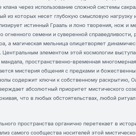
е клана через использование сложной системы сакр
ый из которых несет глубокую смысловую нагрузку 
лизирует истинный Грааль и лоно творения, нож и 
о огненного семени и суверенной справедливости, 
ра, а магическая мельница олицетворяет динамичес
. Центральным элементом этой космологии выступа
 мандала, пространственно-временная многомерная
ается мистерия общения с предками и божественны
волы содержит ключи к собственному раскрытию, Оа
тверждает абсолютный приоритет мистического соз
ркивая, что в любых обстоятельствах, любой ритуа
льного пространства органично перетекает в истор
ализ самого сообщества носителей этой мистическо