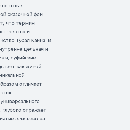
рхностные
ой сказочной феи
т, что термин
жречества и
нство Тубал Каина. В
нутренне цельная и
ины, суфийские
дстает как живой
уникальной
образом отличает
актик
 универсального
, глубоко отражает
иятие основано на