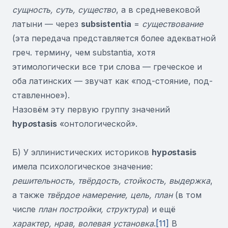
сущность, суть, существо
, а в средневековой
латыни — через
subsistentia
=
существование
(эта передача представляется более адекватной
греч. термину, чем substantia, хотя
этимологически все три слова — греческое и
оба латинских — звучат как «под-стояние, под-
ставленное»).
Назовём эту первую группу значений
hyp
o
stasis
«онтологической».
Б) У эллинистических историков
hyp
o
stasis
имела психологическое значение:
решительность, твёрдость, стойкость, выдержка
,
а также
твёрдое намерение, цель, план
(в том
числе
план постройки, структура
) и ещё
характер, нрав, волевая установка
.
[11]
В