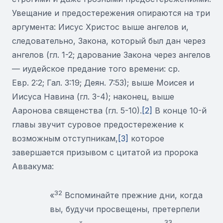
Увещание и предостережения опираются на три
аргумента: Иисус Христос выше ангелов и,
следовательно, Закона, который был дан через
ангелов (гл. 1-2; дарование Закона через ангелов
— иудейское предание того времени: ср.
Евр. 2:2; Гал. 3:19; Деян. 7:53); выше Моисея и
Иисуса Навина (гл. 3-4); наконец, выше
Ааронова священства (гл. 5-10).
[2]
В конце 10-й
главы звучит суровое предостережение к
возможным отступникам,
[3]
которое
завершается призывом с цитатой из пророка
Аввакума:
32
«
Вспоминайте прежние дни, когда
вы, будучи просвещены, претерпели
33