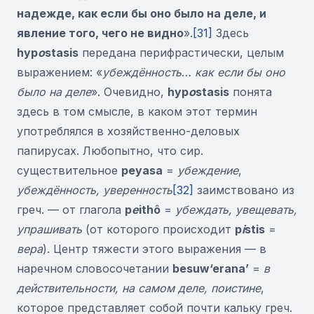
надежде, как если бы оно было на деле, и
явление того, чего не видно
».
[31]
Здесь
hyp
o
stasis
передана перифрастически, целым
выражением: «
убеждённость
…
как если бы оно
было на деле
». Очевидно,
hyp
o
stasis
понята
здесь в том смысле, в каком этот термин
употреблялся в хозяйственно-деловых
папирусах. Любопытно, что сир.
существительное
peyasa
=
убеждение
,
убеждённость, уверенность
[32]
заимствовано из
греч. — от глагола
p
e
ithô
=
убеждать, увещевать,
упрашивать
(от которого происходит
p
i
stis
=
вера
). Центр тяжести этого выражения — в
наречном словосочетании
besuw
‘
erana
’
=
в
действительности, на самом деле, поистине
,
которое представляет собой почти кальку греч.