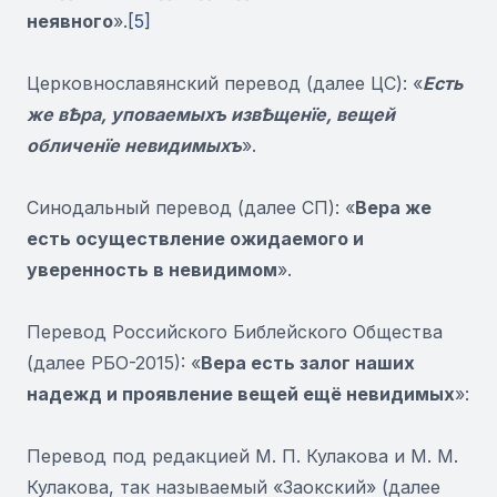
неявного
».
[5]
Церковнославянский перевод (далее ЦС): «
Есть
же вҌра, уповаемыхъ извҌщенїе, вещей
обличенïе невидимыхъ
».
Синодальный перевод (далее СП): «
Вера же
есть осуществление ожидаемого и
уверенность в невидимом
».
Перевод Российского Библейского Общества
(далее РБО-2015): «
Вера есть залог наших
надежд и проявление вещей ещё невидимых
»:
Перевод под редакцией М. П. Кулакова и М. М.
Кулакова, так называемый «Заокский» (далее