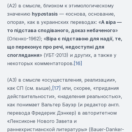
(А2) в смысле, близком к этимологическому
значению
hyp
o
stasis
— «основа, основание,
опора», как в украинских переводах: «
А віра —
то підстава сподіваного, доказ небаченого
»
(Огієнко-1962); «
Віра є підставою для надії, те,
що переконує про речі, недоступні для
споглядання
» (УБТ-2013) и других, а также у
некоторых комментаторов.
[16]
(А3) в смысле «осуществления, реализации»,
как СП (см. выше),
[17]
или, скорее, «придания
действительности», «наделения реальностью»,
как понимает Вальтер Бауэр (и редактор англ.
перевода Фредерик Дэнкер) в авторитетном
«Лексиконе Нового Завета и
раннехристианской литературы» (Bauer-Danker-