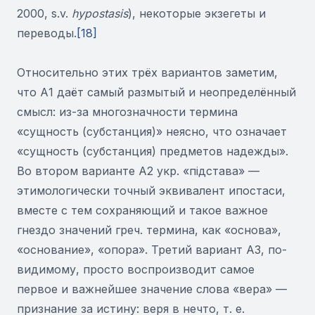
2000, s.v.
hypostasis
), некоторые экзегеты и
переводы.
[18]
Относительно этих трёх вариантов заметим,
что А1 даёт самый размытый и неопределённый
смысл: из-за многозначности термина
«сущность (субстанция)» неясно, что означает
«сущность (субстанция) предметов надежды».
Во втором варианте А2 укр. «підстава» —
этимологически точный эквивалент ипостаси,
вместе с тем сохраняющий и такое важное
гнездо значений греч. термина, как «основа»,
«основание», «опора». Третий вариант А3, по-
видимому, просто воспроизводит самое
первое и важнейшее значение слова «вера» —
признание за истину: веря в нечто, т. е.