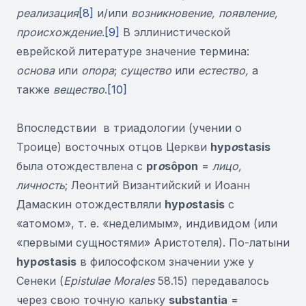
реализация
[8]
и/или
возникновение, появление,
происхождение
.
[9]
В эллинистической
еврейской литературе значение термина:
основа
или
опора
;
существо
или
естество,
а
также
вещество
.
[10]
Впоследствии в триадологии (учении о
Троице) восточных отцов Церкви
hyp
o
stasis
была отождествлена с
pr
o
sôpon
=
лицо,
личность
; Леонтий Византийский и Иоанн
Дамаскин отождествляли
hyp
o
stasis
с
«атомом», т. е. «неделимым», индивидом (или
«первыми сущностями» Аристотеля). По-латыни
hyp
o
stasis
в философском значении уже у
Сенеки (
Epistulae Morales
58.15) передавалось
через свою точную кальку
substantia
=