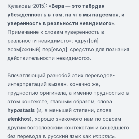
Кулаковы-2015): «
Вера — это твёрдая
убеждённость в том, на что мы надеемся, и
уверенность в реальности невидимого
».
Примечание к словам «уверенность в
реальности невидимого»: «друг[ой]
возм[ожный] пер[евод]: средство для познания
действительности невидимого».
Впечатляющий разнобой этих переводов-
интерпретаций вызван, конечно же,
трудностью оригинала, а именно трудностью в
этом контексте, главным образом, слова
hyp
o
stasis
(и, в меньшей степени, слова
e
lenkhos
), хорошо знакомого нам по совсем
другим богословским контекстам и вошедшего
без перевода в русский язык как
ипостась
.