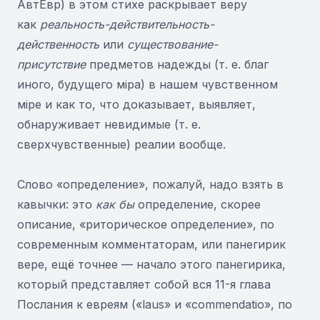
АвтЕвр) в этом стихе раскрывает веру
как
реальность
-действительность-
действенность
или
существование-
присутствие
предметов надежды (т. е. благ
иного, будущего мiра) в нашем чувственном
мiре и как то, что доказывает, выявляет,
обнаруживает невидимые (т. е.
сверхчувственные) реалии вообще.
Слово «определение», пожалуй, надо взять в
кавычки: это
как бы
определение, скорее
описание, «риторическое определение», по
современным комментаторам, или панегирик
вере, ещё точнее — начало этого панегирика,
который представляет собой вся 11-я глава
Послания к евреям («laus» и «commendatio», по