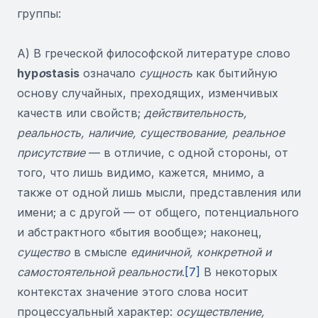
группы:
А) В греческой философской литературе слово
hyp
o
stasis
означало
сущность
как бытийную
основу случайных, преходящих, изменчивых
качеств или свойств;
действительность,
реальность, наличие, существование, реальное
присутствие
— в отличие, с одной стороны, от
того, что лишь видимо, кажется, мнимо, а
также от одной лишь мысли, представления или
имени; а с другой — от общего, потенциального
и абстрактного «бытия вообще»; наконец,
существо
в смысле
единичной,
конкретной и
самостоятельной реальности
.
[7]
В некоторых
контекстах значение этого слова носит
процессуальный характер:
осуществление,