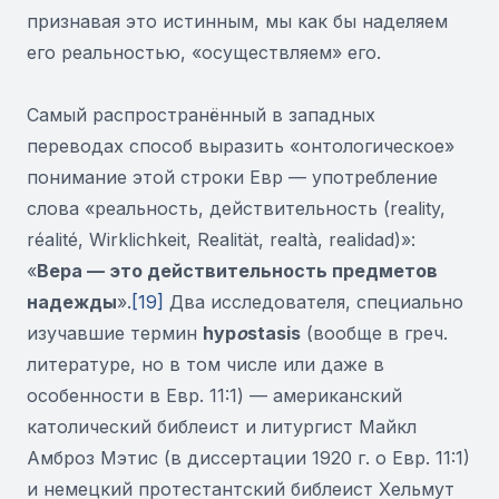
признавая это истинным, мы как бы наделяем
его реальностью, «осуществляем» его.
Самый распространённый в западных
переводах способ выразить «онтологическое»
понимание этой строки Евр — употребление
слова «реальность, действительность (reality,
réalité, Wirklichkeit, Realität, realtà, realidad)»:
«
Вера — это действительность предметов
надежды
».
[19]
Два исследователя, специально
изучавшие термин
hyp
o
stasis
(вообще в греч.
литературе, но в том числе или даже в
особенности в Евр. 11:1) — американский
католический библеист и литургист Майкл
Амброз Мэтис (в диссертации 1920 г. о Евр. 11:1)
и немецкий протестантский библеист Хельмут