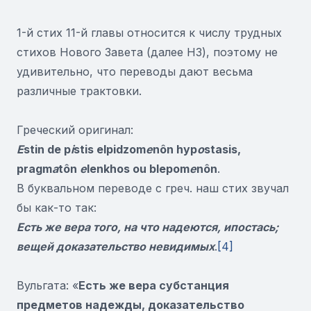
1-й стих 11-й главы относится к числу трудных
стихов Нового Завета (далее НЗ), поэтому не
удивительно, что переводы дают весьма
различные трактовки.
Греческий оригинал:
E
stin de p
i
stis elpidzom
e
nôn hyp
o
stasis
,
pragm
a
tôn
e
lenkhos ou blepom
e
nôn
.
В буквальном переводе с греч. наш стих звучал
бы как-то так:
Есть же вера того, на что надеются, ипостась;
вещей доказательство невидимых
.
[4]
Вульгата: «
Есть же вера субстанция
предметов надежды, доказательство