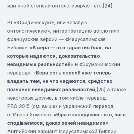
или иной степени онтологизируют его.
[24]
В) «Юридическую», или «слабую
онтологическую», интерпретацию воплотили
французские версии — «Иерусалимская
Библия»: «
А вера — это гарантия благ, на
которые надеются, доказательство
невидимых реальностей
» и «Экуменический
перевод»: «
Вера
есть способ уже теперь
владеть тем, на что надеются, средство
познания невидимых реальностей
,
[25]
а также
некоторые другие, в том числе перевод
РБО-2015 (см. выше) и украинский перевод
о. Ивана Хоменко: «
В
іра є запорукою того, чого
сподіваємося, доказ речей невидимих
».
Английский вариант Иерусалимской Библии