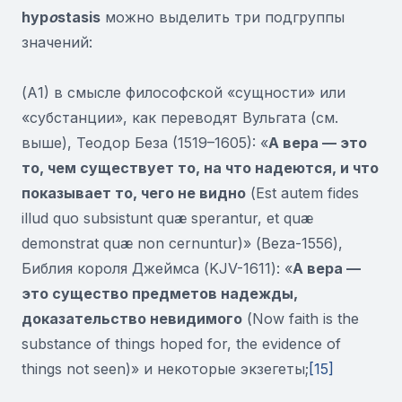
hyp
o
stasis
можно выделить три подгруппы
значений:
(А1) в смысле философской «сущности» или
«субстанции», как переводят Вульгата (см.
выше), Теодор Беза (1519–1605): «
А вера — это
то, чем существует то, на что надеются, и что
показывает то, чего не видно
(Est autem fides
illud quo subsistunt quæ sperantur, et quæ
demonstrat quæ non cernuntur)» (Beza-1556),
Библия короля Джеймса (KJV-1611): «
А вера —
это существо предметов надежды,
доказательство невидимого
(Now faith is the
substance of things hoped for, the evidence of
things not seen)» и некоторые экзегеты;
[15]