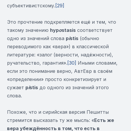
субъективистскому.
[29]
Это прочтение подкрепляется ещё и тем, что
такому значению
hyp
o
stasis
соответствует
одно из значений слова
p
i
stis
(обычно
переводимого как «вера») в классической
литературе: «залог (верности, надёжности),
ручательство, гарантия».
[30]
Иными словами,
если это понимание верно, АвтЕвр в своём
«определении» просто конкретизирует и
сужает
p
i
stis
до одного из значений этого
слова.
Похоже, что и сирийская версия Пешитты
стремится высказать ту же мысль: «
Есть же
вера убеждённость в том, что есть в