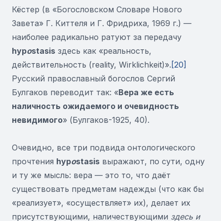
Кёстер (в «Богословском Словаре Нового
Завета» Г. Киттеля и Г. Фридриха, 1969 г.) —
наиболее радикально ратуют за передачу
hyp
o
stasis
здесь как «реальность,
действительность (reality, Wirklichkeit)».
[20]
Русский православный богослов Сергий
Булгаков переводит так: «
Вера же
есть
наличность ожидаемого и очевидность
невидимого
» (Булгаков-1925, 40).
Очевидно, все три подвида онтологического
прочтения
hyp
o
stasis
выражают, по сути, одну
и ту же мысль: вера — это то, что даёт
существовать предметам надежды (что как бы
«реализует», «осуществляет» их), делает их
присутствующими, наличествующими
здесь и