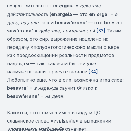
существительного
en
e
rgeia
=
действие,
i
действительность
(
en
e
rgeia
— это
en
e
rgô
=
в
деле, на деле
, как и
besuw
‘
erana
’
— это
be
=
в
+
suw
‘
erana
’
=
действие, деятельность
).
[33]
Таким
образом, это сир. выражение нацелено на
передачу «полуонтологической» мысли о вере
как предвосхищении реальности предметов
надежды — так, как если бы они уже
наличествовали, присутствовали.
[34]
Любопытно ещё, что в сир. возможна игра слов:
besavra
’
=
в надежде
звучит близко к
besuw
‘
erana
’
=
на деле
.
Кажется, этот смысл имел в виду и ЦС:
славянское слово «извҌщенїе» в выражении
уповаемыхъ извҌщенїе
означает