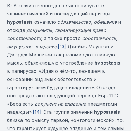
В) В хозяйственно-деловых папирусах в
эллинистический и последующий периоды
hyp
o
stasis
означало
обязательство, обещание
и
отсюда
документы, гарантирующие право
собственности,
а также просто
собственность,
имущество, владение
.
[13]
Джеймс Моултон и
Джордж Миллиган так резюмируют главную
мысль, объясняющую употребление
hyp
o
stasis
в папирусах: «Идея о чём-то, лежащем в
основании видимых обстоятельств и
гарантирующем будущее владение». Отсюда
они предлагают следующий перевод Евр. 11:1:
«Вера есть
документ на владение
предметами
надежды».
[14]
Эта группа значений
hyp
o
stasis
близка по смыслу первой, «онтологической»: то,
что гарантирует будущее владение и тем самым