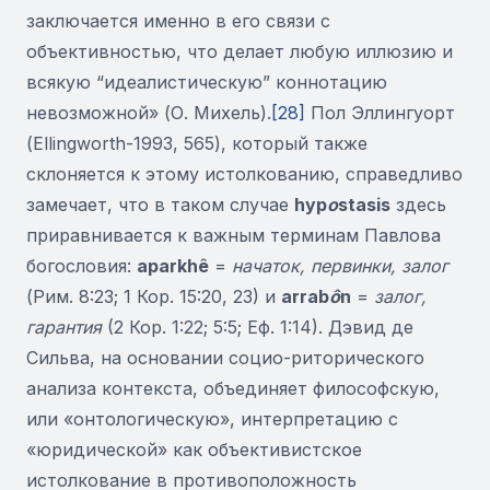
заключается именно в его связи с
объективностью, что делает любую иллюзию и
всякую “идеалистическую” коннотацию
невозможной» (О. Михель).
[28]
Пол Эллингуорт
(Ellingworth-1993, 565), который также
склоняется к этому истолкованию, справедливо
замечает, что в таком случае
hyp
o
stasis
здесь
приравнивается к важным терминам Павлова
богословия:
aparkhê
=
начаток, первинки, залог
(Рим. 8:23; 1 Кор. 15:20, 23) и
arrab
ô
n
=
залог,
гарантия
(2 Кор. 1:22; 5:5; Еф. 1:14). Дэвид де
Сильва, на основании социо-риторического
анализа контекста, объединяет философскую,
или «онтологическую», интерпретацию с
«юридической» как объективистское
истолкование в противоположность