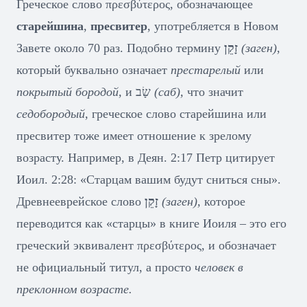
Греческое слово πρεσβύτερος, обозначающее
старейшина
,
пресвитер
, употребляется в Новом
Завете около 70 раз. Подобно термину
זָקֵן
(заген)
,
который буквально означает
престарелый
или
покрытый бородой,
и שָׂב
(саб),
что значит
седобородый,
греческое слово старейшина или
пресвитер тоже имеет отношение к зрелому
возрасту. Например, в Деян. 2:17 Петр цитирует
Иоил. 2:28: «Старцам вашим будут сниться сны».
Древнееврейское слово
זָקֵן
(заген)
,
которое
переводится как «старцы» в книге Иоиля – это его
греческий эквивалент πρεσβύτερος
,
и обозначает
не официальный титул, а просто
человек в
преклонном возрасте.