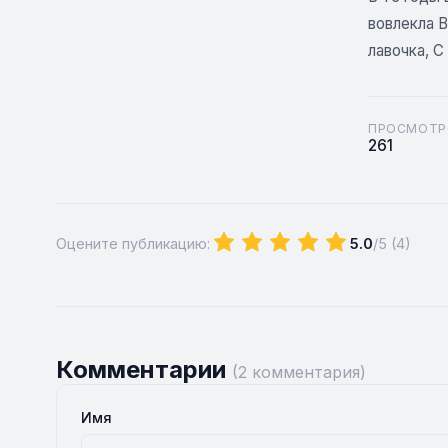
вовлекла 
лавочка, С
ПРОСМОТР
261
Оцените публикацию:
5.0
/5 (
4
)
Комментарии
(2 комментария)
Имя