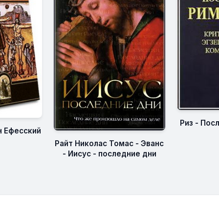
Риз - Пос
н Ефесский
Райт Николас Томас - Эванс
- Иисус - последние дни