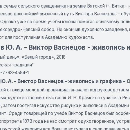
 семье сельского священника на земле Вятской (г. Вятка - 
еляло дальнейший жизненный путь Виктора Васнецова - обуч
. Однако уже во время учебы юноша помогал ссыльному пол
ександро-Невский собор. Не окончив духовного заведения, 
рг для поступления в Академию художеств.
в Ю. А. - Виктор Васнецов - живопись 
ый день», «Белый город», 2018
сская традиция"
5-7793-4594-1
Ю. А. - Виктор Васнецов - живопись и графика - 
кой столице молодой провинциал вначале под руководством 
ых художественных выставок И. Н. Крамского учился в Ри
), затем постигал искусство рисунка и живописи в Академи
ант. Среди товарищей по учебе Виктор Васнецов был особе
опортрета 1873 года на нас смотрит одухотворенное, устре
в русской живописи все больше вступала в свои права весн