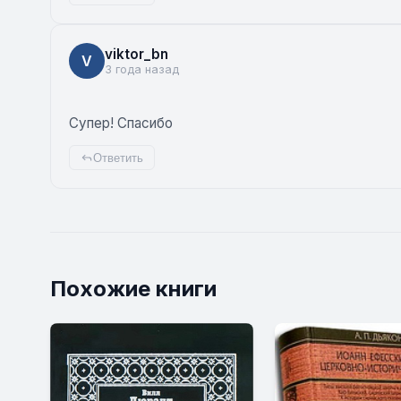
viktor_bn
V
3 года назад
Супер! Спасибо
Ответить
Похожие книги