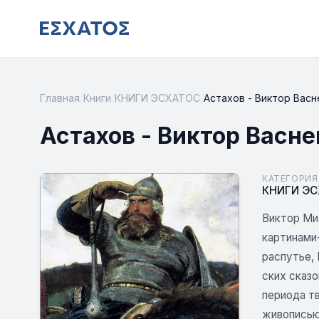
Главная
/
Книги
/
КНИГИ ЭСХАТОС
/
Астахов - Виктор Васн
Астахов - Виктор Васне
КАТЕГОРИЯ
КНИГИ Э
Виктор Мих
картинами-
распутье, 
ских сказ
периода тв
живописью