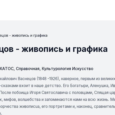
ецов - живопись и графика
цов - живопись и графика
СХАТОС
,
Справочная
,
Культурология Искусство
айлович Васнецов (1848 -1926), наверное, первым из велик
сказками вхоит в наше детство. Его Богатыри, Аленушка, Ив
После побоища Игоря Святославича с половцами, Спящая цар
ок, мифов, волшебства и запоминаются нами на всю жизнь. 
орчества живописuа, его портретами и, наконец, сравнитель
.