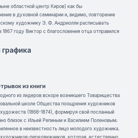
ныне областной центр Киров) как бы
ение в духовной семинарии и, видимо, повторение
ьскому художнику Э. Ф. Андриолли расписывать
в 1867 году Виктор с благословения отца отправился
и графика
Отрывок из книги
одного из лидеров вскоре возникшего Товарищества
совальной школе Общества поощрения художников
и художеств (1868-1874), формируя свой посланный
нно близок с Ильей Репиным и Василием Поленовым.
мленное в неизвестность лицо молодого художника.
а художников-передвижников, которая, естественно,