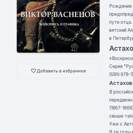
Рождение в
предопред
пути отца
вятский Ал
в Петербу
Астахо
«Воскресн
Серия "Ру
Добавить в избранное
ISBN 978-
Астахов 
В российс
передвижн
(1867-1868
свыше тал
Уже с Авт
В те годы 