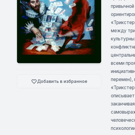
привычной
ориентиро
«Трикстер
между три
культурны
конфликтн
центральны
всеми про
инициатив
перемен), 
Добавить в избранное
«Трикстер 
описывает 
заканчива
самовыраж
человечес
психологии