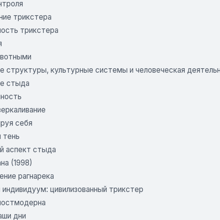
нтроля
ние трикстера
ость трикстера
я
ивотными
е структуры, культурные системы и человеческая деятель
ие стыда
чность
зеркаливание
руя себя
 тень
й аспект стыда
на (1998)
ение рагнарека
 индивидуум: цивилизованный трикстер
постмодерна
аши дни