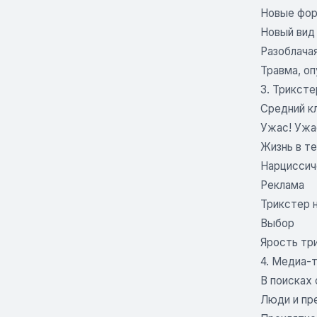
Новые фор
Новый вид
Разоблача
Травма, о
3. Триксте
Средний к
Ужас! Ужа
Жизнь в те
Нарциссич
Реклама
Трикстер 
Выбор
Ярость три
4. Медиа-
В поисках
Люди и п