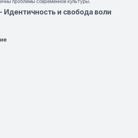
зличны проблемы современной культуры.
- Идентичность и свобода воли
ние