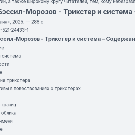
гии, а также широкому кругу читателей, тем, кому небезра
Бэссил-Морозов - Трикстер и система 
лия», 2025. — 288 с.
-521-24433-1
эссил-Морозов - Трикстер и система – Содержа
ие
и система
ости
е
ие трикстера
ивы в повествованиях о трикстерах
 границ
 облика
имени
ие