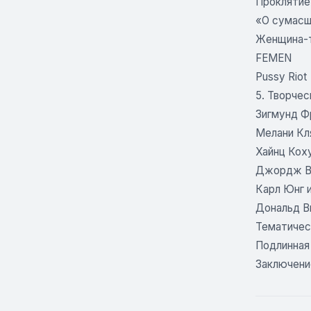
Проклятие
«О сумасш
Женщина-т
FEMEN
Pussy Riot
5. Творчес
Зигмунд Ф
Мелани Кл
Хайнц Кох
Джордж В
Карл Юнг 
Дональд В
Тематичес
Подлинная
Заключени