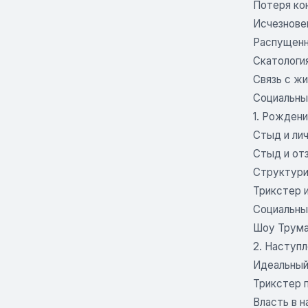
Потеря ко
Исчезнове
Распущенн
Скатологи
Связь с ж
Социальны
1. Рожден
Стыд и ли
Стыд и от
Структури
Трикстер и
Социальны
Шоу Трума
2. Наступл
Идеальный
Трикстер 
Власть в н