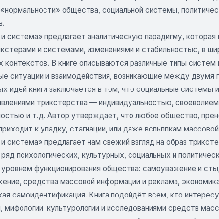
 «нормальности» общества, социальной системы, политичес
в.
 и система» предлагает аналитическую парадигму, которая
кстерами и системами, изменениями и стабильностью, в ши
х контекстов. В книге описываются различные типы систе
ые ситуации и взаимодействия, возникающие между двумя 
х идей книги заключается в том, что социальные системы и
явлениями трикстерства — индивидуальностью, своеволием,
ностью и т.д. Автор утверждает, что любое общество, пре
приходит к упадку, стагнации, или даже вспьппкам массовой
и система» предлагает нам свежий взгляд на образ триксте
ряд психологических, культурных, социальных и политическ
я уровнем функционирования общества: самоуважение и стыд
ение, средства массовой информации и реклама, экономика 
кая самоидентификация. Книга подойдёт всем, кто интересу
, мифологии, культурологии и исследованиями средств масс