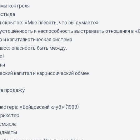
мы контроля
 стыда
я скрытое: «Мне плевать, что вы думаете»
пустошённость и неспособность выстраивать отношения в 
р и капиталистическая система
ласс: опасность быть между.
с!
ни
еский капитал и нарциссический обмен
на продажу
кстера: «Бойцовский клуб» (1999)
трикстер
 смысла
редметы