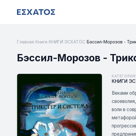
Главная
/
Книги
/
КНИГИ ЭСХАТОС
/
Бэссил-Морозов - Три
Бэссил-Морозов - Трик
КАТЕГОРИЯ
КНИГИ Э
Веками обр
своеволия,
воли в со
метафорой
прогрессив
предприни