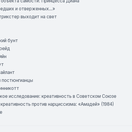
 объекта самости: Принцесса Диана
едших и отверженных...»
рикстер выходит на свет
кий бунт
рейд
яйн
ут
айлант
и постюнгианцы
инникотт
кое исследование: креативность в Советском Союзе
 креативность против нарциссизма: «Амадей» (1984)
е