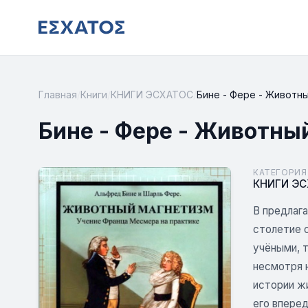
Главная
/
Книги
/
КНИГИ ЭСХАТОС
/
Бине - Фере - Животн
Бине - Фере - Животны
КАТЕГОРИЯ
КНИГИ Э
В предлага
столетие 
учёными, т
несмотря 
истории жи
его вперед