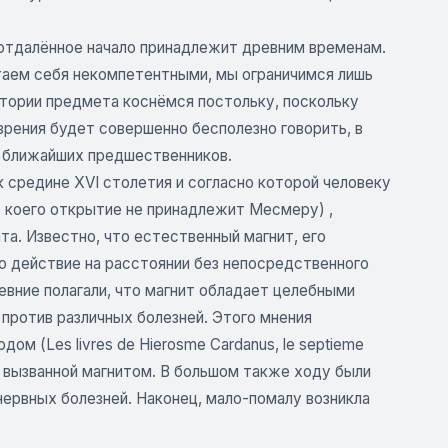
 отдалённое начало принадлежит древним временам.
таем себя некомпетентными, мы ограничимся лишь
тории предмета коснёмся постольку, поскольку
зрения будет совершенно бесполезно говорить, в
о ближайших предшественников.
 средине XVI столетия и согласно которой человеку
, коего открытие не принадлежит Месмеру) ,
а. Известно, что естественный магнит, его
о действие на расстоянии без непосредственного
ревние полагали, что магнит обладает целебными
 против различных болезней. Этого мнения
дом (Les livres de Hierosme Cardanus, le septieme
зии, вызванной магнитом. В большом также ходу были
 нервных болезней. Наконец, мало-помалу возникла