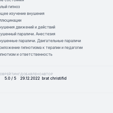
алый гипноз
бщее изучение внушения
аллюцинации
Внушения движений и действий
Внушенный параличи. Анестезия
Внушенные параличи. Двигательные параличи
Приложение гипнотизма к терапии и педагогии
Гипнотизм и ответственность
ОВ
РЕЙТИНГ
ДОБАВЛЕНО
АВТОР
5.0 / 5
29.12.2022
brat christifid