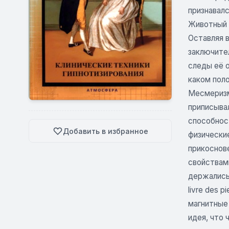
признавал
Животный 
Оставляя 
заключите
следы её о
каком пол
Месмеризм
приписывал
способност
Добавить в избранное
физически
прикоснове
свойствами
держались 
livre des 
магнитные 
идея, что