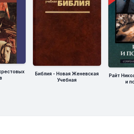
 крестовых
Библия - Новая Женевская
Райт Нико
в
Учебная
и п