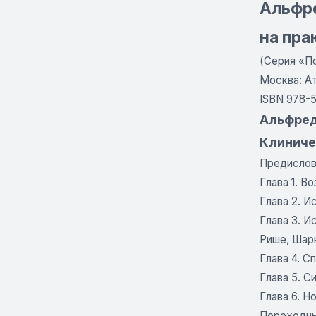
Альфре
на пра
(Серия «П
Москва: Ат
ISBN 978-
Альфред
Клиниче
Предисло
Глава 1. 
Глава 2. 
Глава 3. И
Рише, Шарк
Глава 4. С
Глава 5. 
Глава 6. Н
Переходны