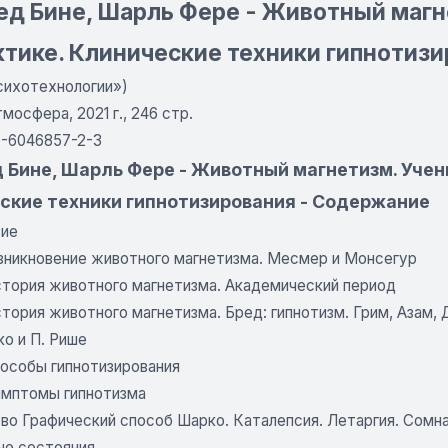
д Бине, Шарль Фере - Животный магн
ктике. Клинические техники гипнотиз
сихотехнологии»)
мосфера, 2021 г., 246 стр.
5-6046857-2-3
 Бине, Шарль Фере - Животный магнетизм. Учен
ские техники гипнотизирования - Содержание
вие
Возникновение животного магнетизма. Месмер и Монсегур
История животного магнетизма. Академический период
стория животного магнетизма. Бред: гипнотизм. Грим, Азам
о и П. Рише
пособы гипнотизирования
Симптомы гипнотизма
ово Графический способ Шарко. Каталепсия. Летаргия. Сомна
е состояния