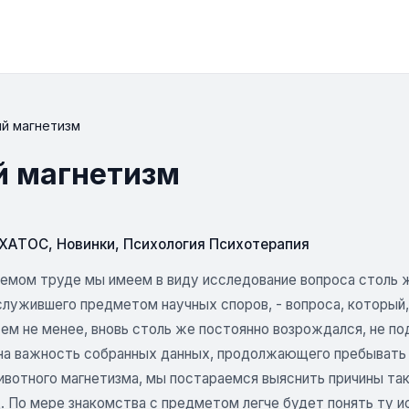
ый магнетизм
й магнетизм
СХАТОС
,
Новинки
,
Психология Психотерапия
емом труде мы имеем в виду исследование вопроса столь же
служившего предметом научных споров, - вопроса, который,
ем не менее, вновь столь же постоянно возрождался, не под
на важность собранных данных, продолжающего пребывать в 
вотного магнетизма, мы постараемся выяснить причины тако
. По мере знакомства с предметом легче будет понять ту и