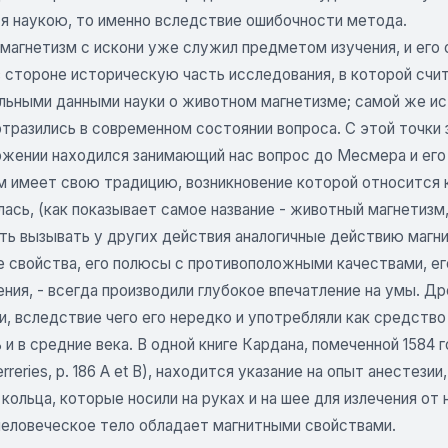
ся наукою, то именно вследствие ошибочности метода.
магнетизм с искони уже служил предметом изучения, и его
в стороне историческую часть исследования, в которой счи
льными данными науки о животном магнетизме; самой же ис
тразились в современном состоянии вопроса. С этой точки 
ожении находился занимающий нас вопрос до Месмера и ег
 имеет свою традицию, возникновение которой относится к
ась, (как показывает самое название - животный магнетизм
ь вызывать у других действия аналогичные действию магнит
е свойства, его полюсы с противоположными качествами, ег
ния, - всегда производили глубокое впечатление на умы. Д
, вследствие чего его нередко и употребляли как средство
и в средние века. В одной книге Кардана, помеченной 1584 го
pierreries, p. 186 A et В), находится указание на опыт анесте
кольца, которые носили на руках и на шее для излечения от
 человеческое тело обладает магнитными свойствами.