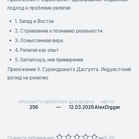
подход к проблеме религии
1. Запад и Восток
2. Стремление к познанию реальности
3. Осмысленная вера
4. Религия как опыт
5. Samanvaya, или примирение
Приложение II. Сурендранатх Дасгупта. Индуистский
взгляд на религию
ПРОСМОТРОВ
РЕЙТИНГ
ДОБАВЛЕНО
АВТОР
256
—
12.03.2026
AlexDigger
Оцените публикацию:
—
/5 (
0
)