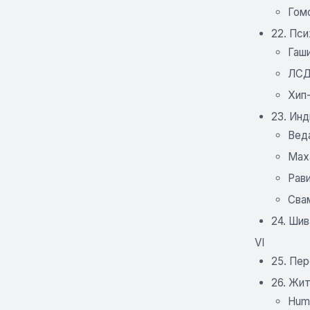
Гом
22. Пс
Гаш
ЛСД
Хип
23. Инд
Вед
Маха
Рави
Сва
24. Шив
VI
25. Пе
26. Жи
Huma