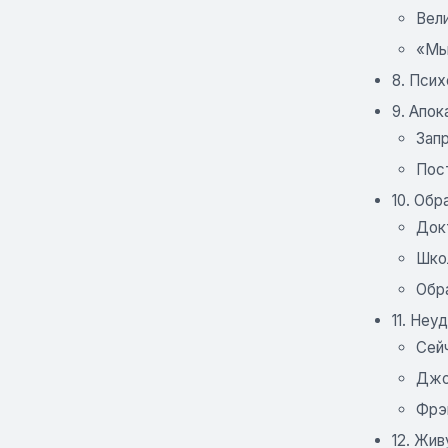
Вели
«Мы
8. Псих
9. Апо
Зап
Пос
10. Обр
Док
Школ
Обр
11. Неу
Сей
Джо
Фрэ
12. Жив