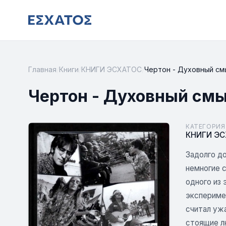
Главная
/
Книги
/
КНИГИ ЭСХАТОС
/
Чертон - Духовный с
Чертон - Духовный см
КАТЕГОРИЯ
КНИГИ Э
Задолго д
немногие с
одного из
эксперимен
считал уж
стоящие лю