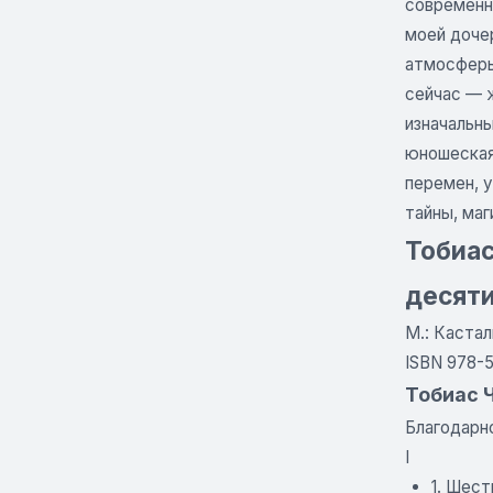
современна
моей доче
атмосферы
сейчас — 
изначальны
юношеская
перемен, у
тайны, маг
Тобиас
десяти
Μ.: Кастал
ISBN 978-5
Тобиас 
Благодарн
I
1. Шест