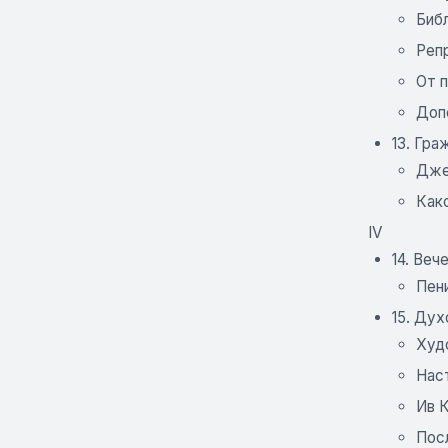
Биб
Реп
От 
Доп
13. Гра
Дже
Как
IV
14. Веч
Пени
15. Ду
Худ
Нас
Ив К
Пос