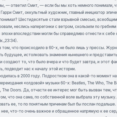
ы, — ответил Смит, — если бы мы хоть немного понимали, ч
Гарри Смит, оккультный художник, главный инициатор эпиче
 понимал? Шестидесятые стали взрывной смесью, всеобщим 
овали, неслись наперегонки с ветром, скользили по гребня
эпохи впоследствии могли бы справедливо отнести к себе с
к.,23:34).
 том, что происходило в 60-х, не было лишь у прессы. Журн
ть будущее, истолковать знамения нынешнего и представит
 создают то, что было вчера и что будет завтра, и этот фак
, подводит нас к началу этой истории.
одилась в 2000 году. Подростком она в какой-то момент на
ереиздания «олдовой» музыки 60-х: Beatles, The Who, The Ban
 The Doors. Да, отчасти ее интерес мог быть вызван тем, ч
том, что она сама, по собственной воле выбрала эту музыку.
вать ее, то по понятным причинам был бы послан подальше.
 нее, что-то очень важное и обращенное напрямую к ее сер