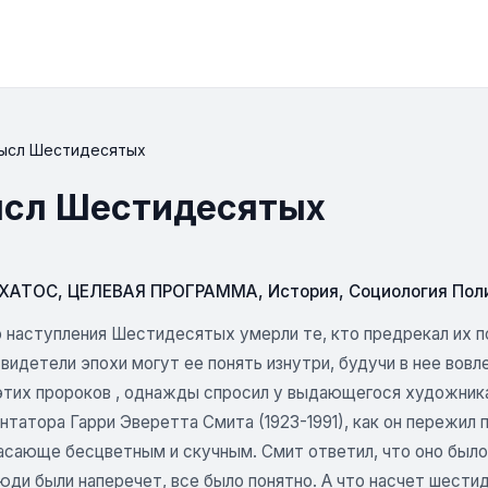
мысл Шестидесятых
ысл Шестидесятых
СХАТОС
,
ЦЕЛЕВАЯ ПРОГРАММА
,
История
,
Социология Пол
о наступления Шестидесятых умерли те, кто предрекал их п
видетели эпохи могут ее понять изнутри, будучи в нее вов
 этих пророков , однажды спросил у выдающегося художник
татора Гарри Эверетта Смита (1923-1991), как он пережил 
асающе бесцветным и скучным. Смит ответил, что оно было 
ди были наперечет, все было понятно. А что насчет шестид