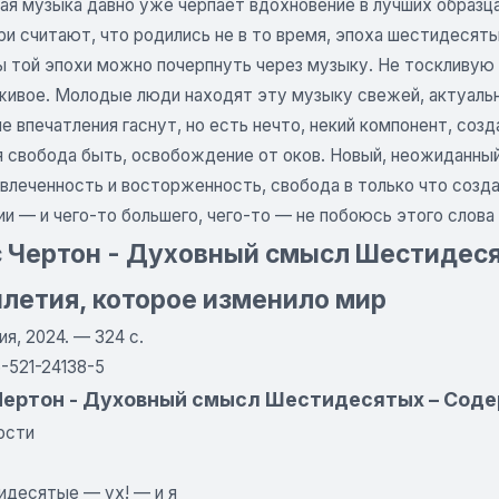
я музыка давно уже черпает вдохновение в лучших образцах
ри считают, что родились не в то время, эпоха шестидесят
 той эпохи можно почерпнуть через музыку. Не тоскливую 
живое. Молодые люди находят эту музыку свежей, актуальн
е впечатления гаснут, но есть нечто, некий компонент, соз
 свобода быть, освобождение от оков. Новый, неожиданный
влеченность и восторженность, свобода в только что созда
ии — и чего-то большего, чего-то — не побоюсь этого слова
 Чертон - Духовный смысл Шестидеся
летия, которое изменило мир
ия, 2024. — 324 с.
-521-24138-5
Чертон - Духовный смысл Шестидесятых – Сод
ости
идесятые — ух! — и я