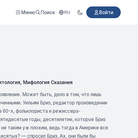
Меню
Поиск
Войти
RU
итология
,
Мифология Сказания
оявление. Может быть, дело в том, что лишь
леченными. Уильям Бриз, редактор произведении
а 60-х, фольклориста и режиссера-
пятидесятые годы, десятилетие, которое Бриз
не таким уж плохим, ведь тогда в Америке все
есятых? — спросил Бриз. Ах, они были бы