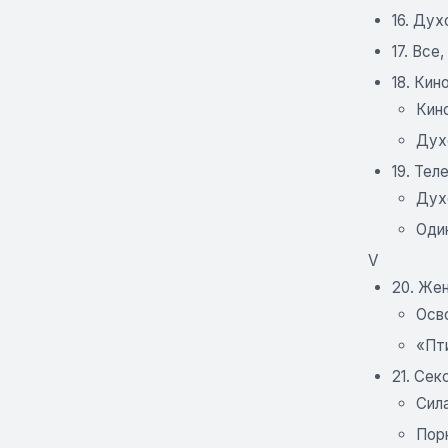
16. Дух
17. Все
18. Кин
Кино
Дух
19. Тел
Дух
Один
V
20. Же
Осв
«Пт
21. Се
Сил
Пор