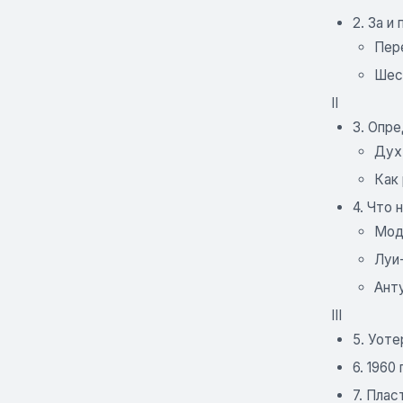
2. За и
Пер
Шес
II
3. Опр
Дух
Как
4. Что 
Мод
Луи
Анту
III
5. Уоте
6. 1960
7. Плас