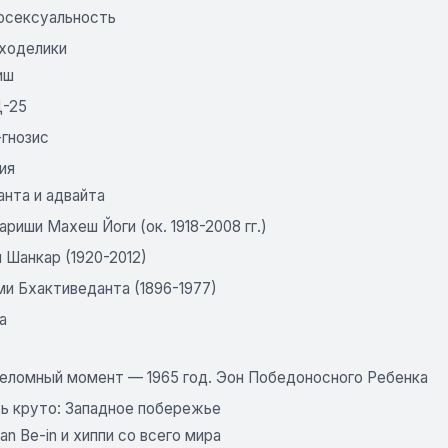
осексуальность
иходелики
иш
-25
-гнозис
ия
анта и адвайта
риши Махеш Йоги (ок. 1918-2008 гг.)
 Шанкар (1920-2012)
ми Бхактиведанта (1896-1977)
а
реломный момент — 1965 год. Эон Победоносного Ребенка
ть круто: Западное побережье
n Be-in и хиппи со всего мира