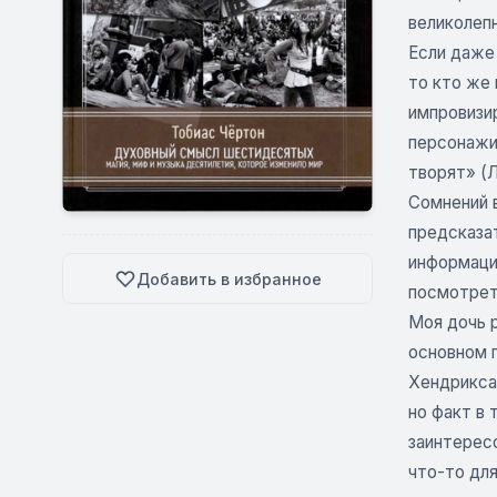
великолепн
Если даже 
то кто же
импровизир
персонажи 
творят» (Л
Сомнений в
предсказа
информации
Добавить в избранное
посмотреть
Моя дочь р
основном п
Хендрикса,
но факт в 
заинтересо
что-то для