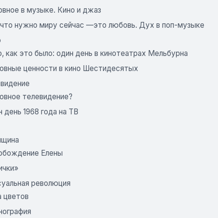
овное в музыке. Кино и джаз
, что нужно миру сейчас —это любовь. Дух в поп-музыке
о
, как это было: один день в кинотеатрах Мельбурна
овные ценности в кино Шестидесятых
евидение
овное телевидение?
 день 1968 года на ТВ
нщина
обождение Елены
ички»
ксуальная революция
а цветов
нография