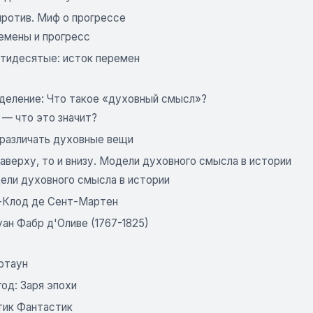
 против. Миф о прогрессе
емены и прогресс
тидесятые: исток перемен
еделение: Что такое «духовный смысл»?
 — что это значит?
 различать духовные вещи
наверху, то и внизу. Модели духовного смысла в истории
ели духовного смысла в истории
-Клод де Сент-Мартен
ан Фабр д'Оливе (1767-1825)
ртаун
 год: Заря эпохи
тик Фантастик