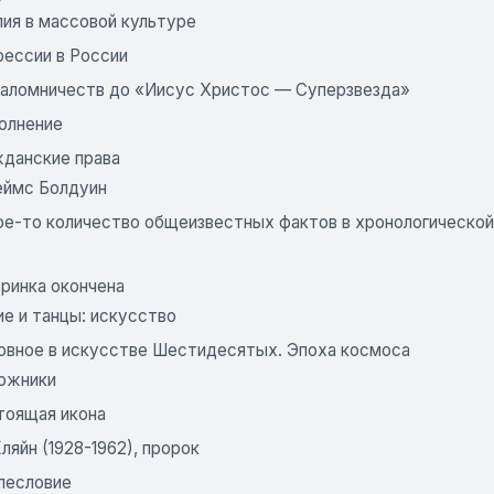
лия в массовой культуре
рессии в России
паломничеств до «Иисус Христос — Суперзвезда»
олнение
жданские права
ймс Болдуин
ое-то количество общеизвестных фактов в хронологическо
еринка окончена
е и танцы: искусство
ховное в искусстве Шестидесятых. Эпоха космоса
ожники
тоящая икона
ляйн (1928-1962), пророк
лесловие