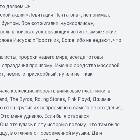
то делаем...»
ской акции «Левитация Пентагона», не понимал, —
бунтом. Все «отжигали», «ускорялись»,
м волн в поисках ускользающих истин. Самые яркие
лова Иисуса: «Прости их, Боже, ибо не ведают, что
алисты, пророки нашего мира, всегда готовы
ь оправдания прошлому. Именно средства массовой
т, немного прискорбный, ну или нет, как
чала коллекционировать виниловые пластинки, в
d, The Byrds, Rolling Stones, Pink Floyd, Джимии
то отец крутил их непрерывно с самого ее рождения,
 Это меня удивило. Если бы я старался
 Она втянулась в эту историю потому, что там было
дцу, в отличие от современной музыки. Да и