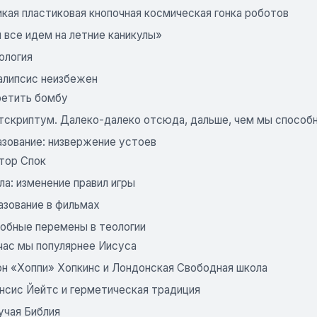
кая пластиковая кнопочная космическая гонка роботов
 все идем на летние каникулы»
ология
калипсис неизбежен
ретить бомбу
тскриптум. Далеко-далеко отсюда, дальше, чем мы способ
азование: низвержение устоев
тор Спок
а: изменение правил игры
азование в фильмах
добные перемены в теологии
час мы популярнее Иисуса
н «Хоппи» Хопкинс и Лондонская Свободная школа
нсис Йейтс и герметическая традиция
учая Библия