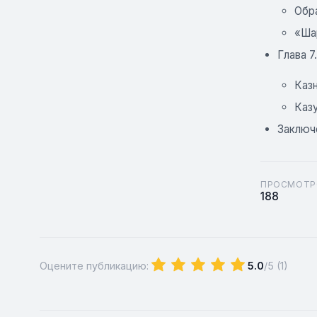
Обра
«Ша
Глава 
Каз
Казу
Заключе
ПРОСМОТР
188
Оцените публикацию:
5.0
/5 (
1
)