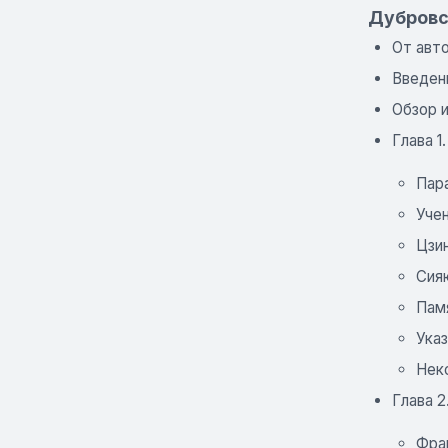
Дубровск
От авт
Введен
Обзор 
Глава 1
Пар
Уче
Цзин
Сияю
Пам
Указ
Нек
Глава 2
Фра