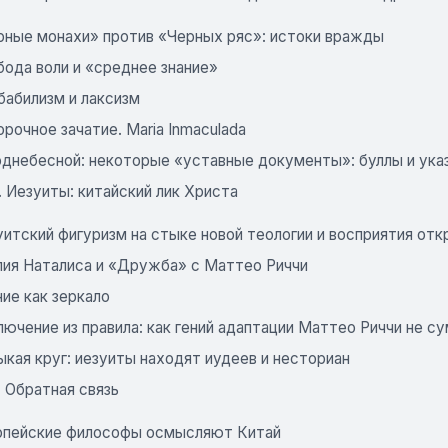
рные монахи» против «Черных ряс»: истоки вражды
бода воли и «среднее знание»
бабилизм и лаксизм
рочное зачатие. Maria Inmaculada
однебесной: некоторые «уставные документы»: буллы и ука
. Иезуиты: китайский лик Христа
итский фигуризм на стыке новой теологии и восприятия отк
лия Наталиса и «Дружба» с Маттео Риччи
ие как зеркало
ючение из правила: как гений адаптации Маттео Риччи не с
кая круг: иезуиты находят иудеев и несториан
. Обратная связь
опейские философы осмысляют Китай