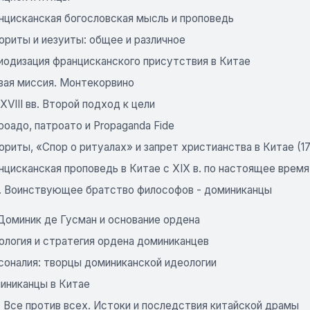
нцисканская богословская мысль и проповедь
ориты и иезуиты: общее и различное
иодизация францисканского присутствия в Китае
вая миссия. Монтекорвино
ХVІІІ вв. Второй подход к цели
оадо, патроато и Propaganda Fide
риты, «Спор о ритуалах» и запрет христианства в Китае (17
цисканская проповедь в Китае с ХІХ в. по настоящее время
3. Воинствующее братство философов - доминиканцы
 Доминик де Гусман и основание ордена
ология и стратегия ордена доминиканцев
соналия: творцы доминиканской идеологии
иниканцы в Китае
. Все против всех. Истоки и последствия китайской драмы