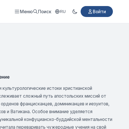
Меню
Поиск
Войти
RU
ение
и культурологические истоки христианской
ослеживает сложный путь апостольских миссий от
орденов францисканцев, доминиканцев и иезуитов,
ов и Ватикана. Особое внимание уделяется
 уникальной конфуцианско-буддийской ментальности
очитала переваривать чужеродные учения на свой