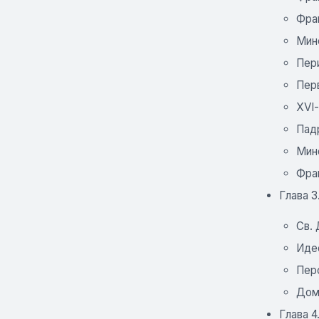
Фра
Мин
Пер
Пер
ХVІ-
Падр
Мино
Фран
Глава 
Св.
Иде
Пер
Дом
Глава 4