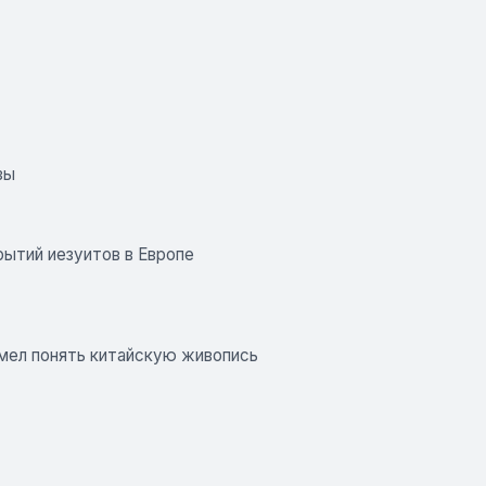
зы
рытий иезуитов в Европе
умел понять китайскую живопись