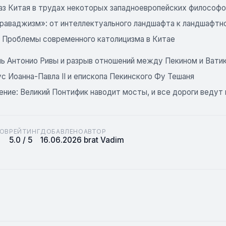
з Китая в трудах некоторых западноевропейских философов 
раваджизм»: от интеллектуального ландшафта к ландшафтн
7. Проблемы современного католицизма в Китае
нь Антонио Ривы и разрыв отношений между Пекином и Вати
с Иоанна-Павла ІІ и епископа Пекинского Фу Тешаня
ние: Великий Понтифик наводит мосты, и все дороги ведут 
ОВ
РЕЙТИНГ
ДОБАВЛЕНО
АВТОР
5.0 / 5
16.06.2026
brat Vadim