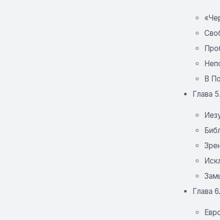
«Че
Сво
Про
Непо
В П
Глава 5
Иезу
Биб
Зрен
Искл
Замы
Глава 6
Евр