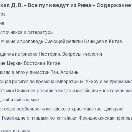
ая Д. В. – Все пути ведут из Рима – Содержание
ора
ие
источников и литературы
. Учение и проповедь Сияющей религии Цзинцзяо в Китае
адигма патриарха Нестория. Вопросы теологии
ние Церкви Востока в Китае
цзяо в эпоху династии Тан. Алобэнь
щая религия во времена императрицы У-хоу и ее преемников
ятники Сияющей религии в Китае и китайский «несториански
, выбитый в камне
оторые особенности китайского христианства-Цзинцзяо
. Говорящие с птицами по-китайски. Францисканская пропов
нциск и птицы