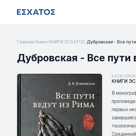
Главная
/
Книги
/
КНИГИ ЭСХАТОС
/
Дубровская - Все пути
Дубровская - Все пути 
КАТЕГОРИЯ
КНИГИ Э
В моногра
проповеди
первых не
завершаяс
теологиче
Срединной