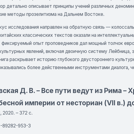
тор детально описывает принципы учений различных деномин
кие методы прозелитизма на Дальнем Востоке.
кус исследования направлен на обратную связь — колоссаль
китайских классических текстов оказали на интеллектуаль
 фиксируемый опыт проповедников дал мощный толчок евр
 культурных явлений, включая двоичную систему Лейбница, 
нига раскрывает историю глубокого двустороннего культурн
оказывались более действенными инструментами диалога, ч
ская Д. В. – Все пути ведут из Рима –
есной империи от несториан (VII в.) 
 2020. – 372 с.
5-89282-953-3