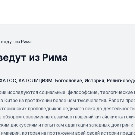
 ведут из Рима
ведут из Рима
СХАТОС
,
КАТОЛИЦИЗМ
,
Богословие
,
История
,
Религиовед
фии исследуются социальные, философские, теологические 
 в Китае на протяжении более чем тысячелетия. Работа пр
сторианских проповедников седьмого века до деятельности 
ь обзором современных взаимоотношений китайских католик
ским дискуссиям и попыткам адаптации западных доктрин к
 империи, которая на протяжении всей своей истории предп