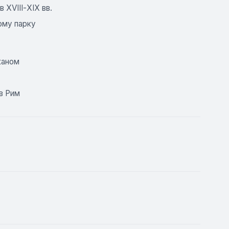
XVІІІ-ХІХ вв.
ому парку
каном
в Рим