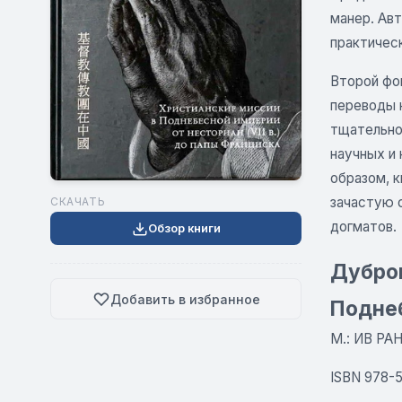
манер. Ав
практичес
Второй фо
переводы 
тщательно
научных и
образом, к
зачастую 
СКАЧАТЬ
догматов.
Обзор книги
Дубров
Добавить в избранное
Поднеб
М.: ИВ РАН,
ISBN 978-