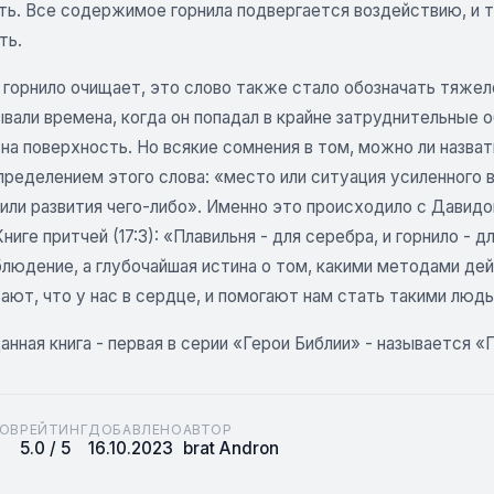
ть. Все содержимое горнила подвергается воздействию, и
ть.
 горнило очищает, это слово также стало обозначать тяже
ывали времена, когда он попадал в крайне затруднительные
 на поверхность. Но всякие сомнения в том, можно ли назв
пределением этого слова: «место или ситуация усиленного 
или развития чего-либо». Именно это происходило с Давидо
Книге притчей (17:3): «Плавильня - для серебра, и горнило - 
блюдение, а глубочайшая истина о том, какими методами де
ют, что у нас в сердце, и помогают нам стать такими людьм
нная книга - первая в серии «Герои Библии» - называется «
ОВ
РЕЙТИНГ
ДОБАВЛЕНО
АВТОР
5.0 / 5
16.10.2023
brat Andron