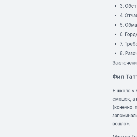
3. Обст
4. Отча
5. Обма
6. Горд
7. Треб
8. Разо
Заключени
Фил Татт
В школе у 
смешок, а 
(конечно, 
запоминали
вошло».
Мистер Гор