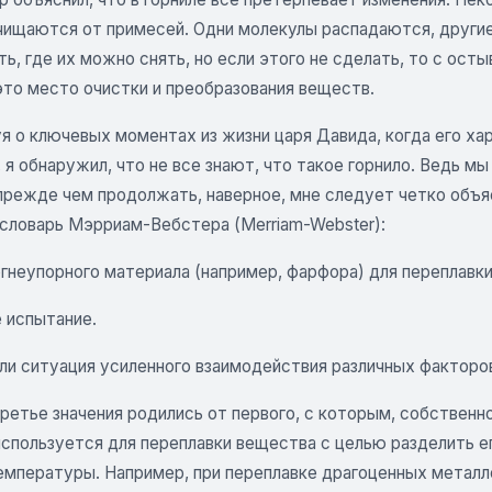
очищаются от примесей. Одни молекулы распадаются, други
ь, где их можно снять, но если этого не сделать, то с ост
это место очистки и преобразования веществ.
 о ключевых моментах из жизни царя Давида, когда его хар
 я обнаружил, что не все знают, что такое горнило. Ведь мы
прежде чем продолжать, наверное, мне следует четко объяс
 словарь Мэрриам-Вебстера (Merriam-Webster):
 огнеупорного материала (например, фарфора) для переплав
 испытание.
ли ситуация усиленного взаимодействия различных факторов
ретье значения родились от первого, с которым, собственно
используется для переплавки вещества с целью разделить е
емпературы. Например, при переплавке драгоценных металл