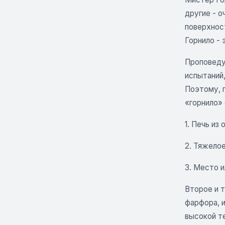
другие - 
поверхност
Горнило - 
Проповедуя
испытаний,
Поэтому, 
«горнило»
1. Печь из
2. Тяжелое
3. Место и
Второе и т
фарфора, 
высокой т