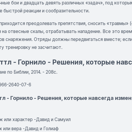
чные бои и двадцать девять различных «задач», под котор
 быстрой реакции и сообразительности.
приходится преодолевать препятствия, сносить «травмы» (
я на отвесные скалы, отрабатывать нападение. Все это вре
ов снаряжения. Отряды должны передвигаться вместе; если 
ту тренировку не засчитают.
ттл - Горнило - Решения, которые нав
е по Библии, 2014. - 208с.
-966-2640-07-6
тл - Горнило - Решения, которые навсегда изме
ж или характер -Давид и Самуил
х или вера -Давид и Голиаф