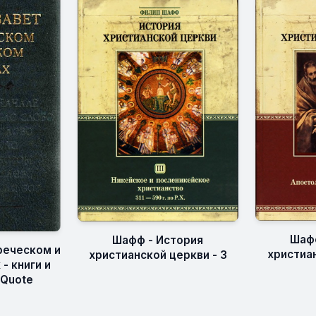
Шафф
Шафф - История
реческом и
христиан
христианской церкви - 3
- книги и
eQuote