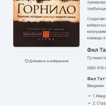
тренирово
требующие
Солдатам 
взбиратьс
килограмм
команде э
Фил Та
Путешестви
Добавить в избранное
ISBN: 978
Фил Тат
Введение
1. Имид
2. Стра