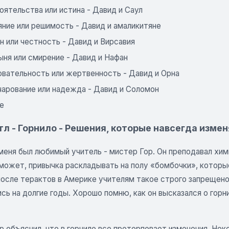
оятельства или истина - Давид и Саул
яние или решимость - Давид и амаликитяне
н или честность - Давид и Вирсавия
ыня или смирение - Давид и Нафан
овательность или жертвенность - Давид и Орна
чарование или надежда - Давид и Соломон
е
л - Горнило - Решения, которые навсегда измен
меня был любимый учитель - мистер Гор. Он преподавал хим
может, привычка раскладывать на полу «бомбочки», которые
после терактов в Америке учителям такое строго запрещено).
сь на долгие годы. Хорошо помню, как он высказался о горни
 объяснил, что в горниле все претерпевает изменения. Нек