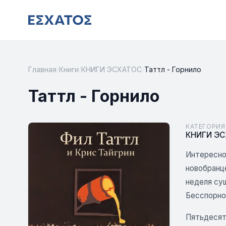
Главная
/
Книги
/
КНИГИ ЭСХАТОС
/
Таттл - Горнило
Таттл - Горнило
КАТЕГОРИЯ
КНИГИ Э
Интересно
новобранце
неделя сущ
Бесспорно,
Пятьдесят