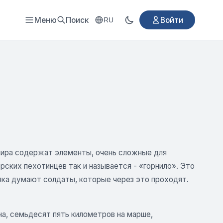
Меню
Поиск
Войти
RU
 мира содержат элементы, очень сложные для
ских пехотинцев так и называется - «горнило». Это
няка думают солдаты, которые через это проходят.
на, семьдесят пять километров на марше,