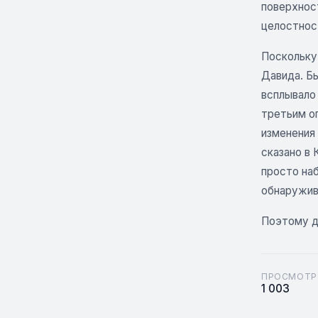
поверхнос
целостнос
Поскольку
Давида. Б
всплывало
третьим о
изменения 
сказано в 
просто на
обнаружива
Поэтому да
ПРОСМОТР
1 003