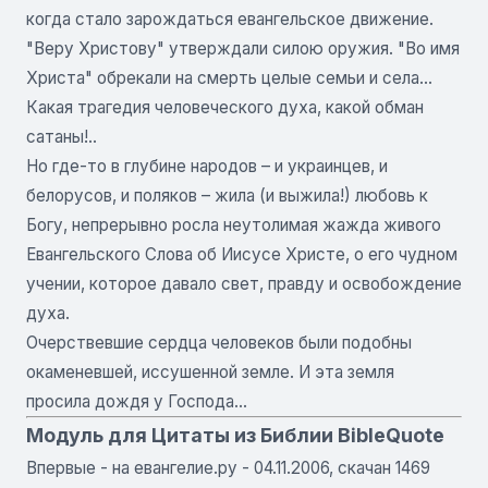
когда стало зарождаться евангельское движение.
"Веру Христову" утверждали силою оружия. "Во имя
Христа" обрекали на смерть целые семьи и села…
Какая трагедия человеческого духа, какой обман
сатаны!..
Но где-то в глубине народов – и украинцев, и
белорусов, и поляков – жила (и выжила!) любовь к
Богу, непрерывно росла неутолимая жажда живого
Евангельского Слова об Иисусе Христе, о его чудном
учении, которое давало свет, правду и освобождение
духа.
Очерствевшие сердца человеков были подобны
окаменевшей, иссушенной земле. И эта земля
просила дождя у Господа…
Модуль для Цитаты из Библии BibleQuote
Впервые - на евангелие.ру - 04.11.2006, скачан 1469