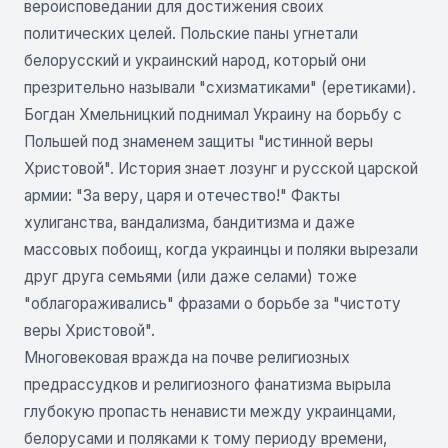
вероисповедании для достижения своих
политических целей. Польские паны угнетали
белорусский и украинский народ, который они
презрительно называли "схизматиками" (еретиками).
Богдан Хмельницкий поднимал Украину на борьбу с
Польшей под знаменем защиты "истинной веры
Христовой". История знает лозунг и русской царской
армии: "За веру, царя и отечество!" Факты
хулиганства, вандализма, бандитизма и даже
массовых побоищ, когда украинцы и поляки вырезали
друг друга семьями (или даже селами) тоже
"облагораживались" фразами о борьбе за "чистоту
веры Христовой".
Многовековая вражда на почве религиозных
предрассудков и религиозного фанатизма вырыла
глубокую пропасть ненависти между украинцами,
белорусами и поляками к тому периоду времени,