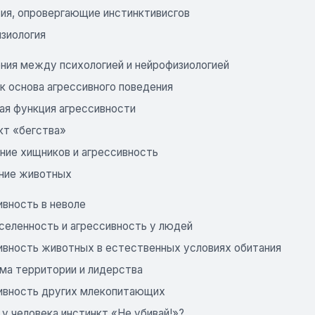
ия, опровергающие инстинктивисгов
изиология
ния между психологией и нейрофизиологией
к основа агрессивного поведения
ая функция агрессивности
кт «бегства»
ние хищников и агрессивность
ение животных
ивность в неволе
селенность и агрессивность у людей
ивность животных в естественных условиях обитания
ма территории и лидерства
ивность других млекопитающих
 у человека инстинкт «Не убивай!»?