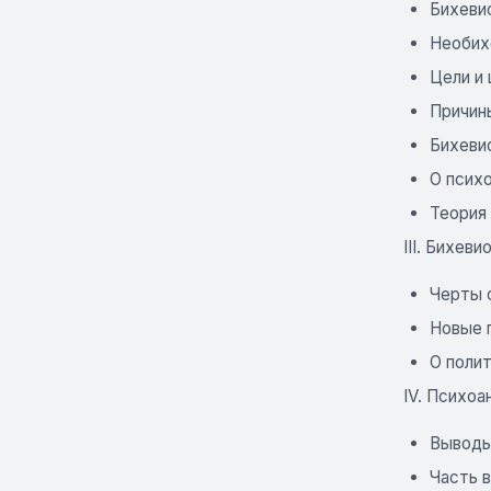
Бихеви
Необих
Цели и
Причин
Бихеви
О псих
Теория
III. Бихев
Черты 
Новые 
О поли
IV. Психо
Вывод
Часть 