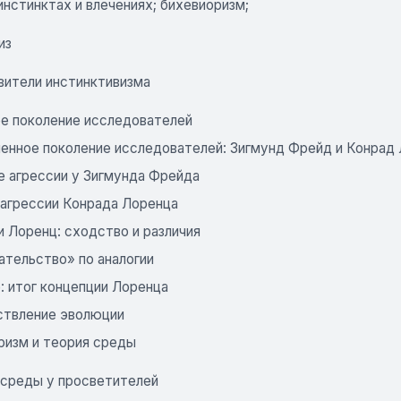
инстинктах и влечениях; бихевиоризм;
из
вители инстинктивизма
е поколение исследователей
енное поколение исследователей: Зигмунд Фрейд и Конрад
е агрессии у Зигмунда Фрейда
 агрессии Конрада Лоренца
 Лоренц: сходство и различия
ательство» по аналогии
: итог концепции Лоренца
твление эволюции
оризм и теория среды
 среды у просветителей