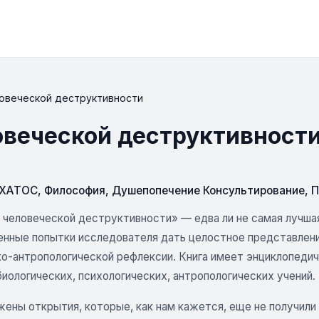
овеческой деструктивности
овеческой деструктивност
СХАТОС
,
Философия
,
Душепопечение Консультирование
,
П
 человеческой деструктивности» — едва ли не самая лучша
енные попытки исследователя дать целостное представлени
о-антропологической рефлексии. Книга имеет энциклопеди
иологических, психологических, антропологических учений.
жены открытия, которые, как нам кажется, еще не получили