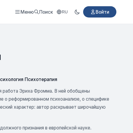
Меню
Поиск
Войти
RU
и
сихология Психотерапия
я работа Эриха Фромма. В ней обобщены
е о реформированном психоанализе, о специфике
ческий характер: автор раскрывает широчайшую
 должного признания в европейской науке.