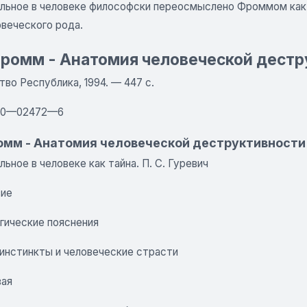
льное в человеке философски переосмыслено Фроммом как пр
овеческого рода.
ромм - Анатомия человеческой дестр
во Республика, 1994. — 447 с.
50—02472—6
омм - Анатомия человеческой деструктивности
ьное в человеке как тайна. П. С. Гуревич
вие
гические пояснения
 инстинкты и человеческие страсти
вая