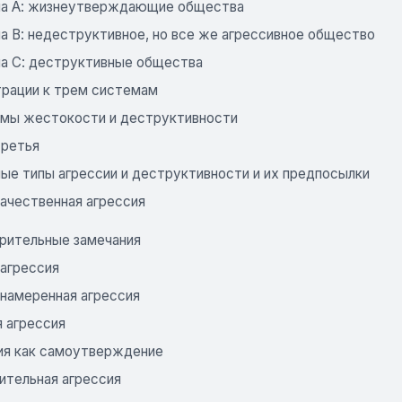
а А: жизнеутверждающие общества
а В: недеструктивное, но все же агрессивное общество
а С: деструктивные общества
рации к трем системам
мы жестокости и деструктивности
третья
ные типы агрессии и деструктивности и их предпосылки
качественная агрессия
рительные замечания
агрессия
намеренная агрессия
я агрессия
ия как самоутверждение
ительная агрессия