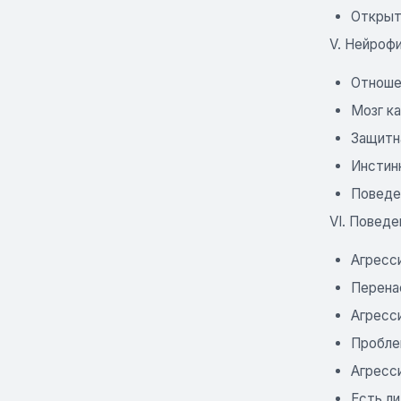
Открыт
V. Нейроф
Отноше
Мозг ка
Защитн
Инстин
Поведе
VI. Повед
Агресс
Перена
Агресс
Пробле
Агресс
Есть ли