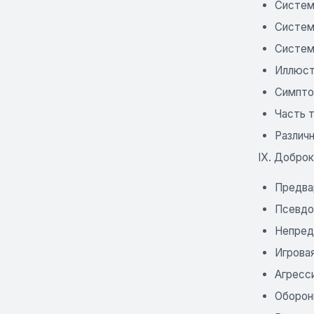
Систем
Систем
Систем
Иллюст
Симпто
Часть 
Различ
IХ. Добро
Предва
Псевдо
Непред
Игрова
Агресс
Оборон