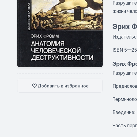
Разрушите
жизни чел
Эрих Ф
Издательст
ISBN 5—2
Эрих Фр
Разрушител
Добавить в избранное
Предисло
Терминоло
Введение:
Часть пер