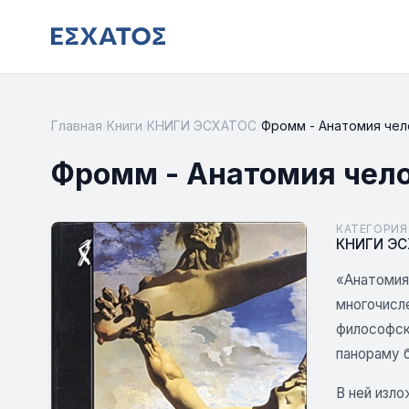
Главная
/
Книги
/
КНИГИ ЭСХАТОС
/
Фромм - Анатомия чел
Фромм - Анатомия чел
КАТЕГОРИЯ
КНИГИ Э
«Анатомия
многочисл
философск
панораму б
В ней изло