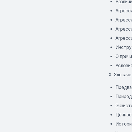
Различ
Агресс
Агресс
Агресс
Агресс
Инстру
О причи
Услови
X. Злокаче
Предва
Природ
Экзист
Ценнос
Истори