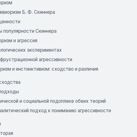
оризм
евиоризм Б. Ф. Скиннера
 ценности
ы популярности Скиннера
оризм и агрессия
ологических экспериментах
 фрустрационной агрессивности
иоризм и инстинктивизм: сходство и различия
сходства
подходы
тической и социальной подоплеке обеих теорий
аналитический подход к пониманию агрессивности
ы
вторая