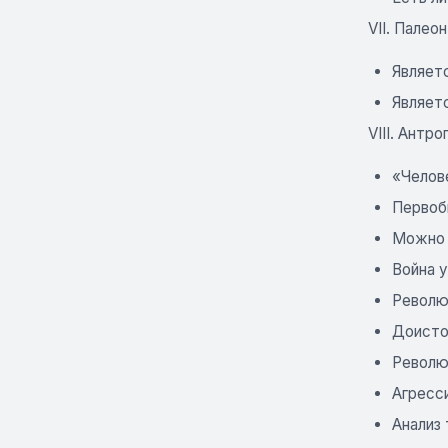
VII. Палео
Являет
Являет
VIII. Антр
«Челов
Первоб
Можно 
Война 
Револю
Доисто
Револю
Агресс
Анализ