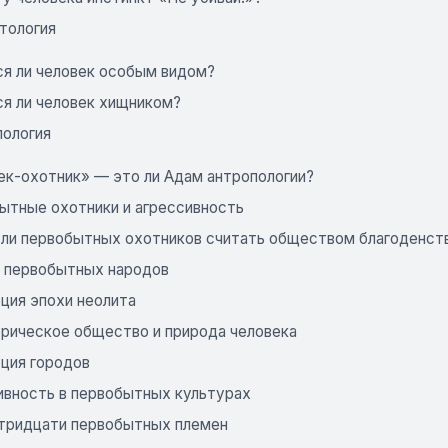
нтология
ся ли человек особым видом?
ся ли человек хищником?
опология
ек-охотник» — это ли Адам антропологии?
ытные охотники и агрессивность
ли первобытных охотников считать обществом благоденст
у первобытных народов
ция эпохи неолита
рическое общество и природа человека
ция городов
ивность в первобытных культурах
 тридцати первобытных племен