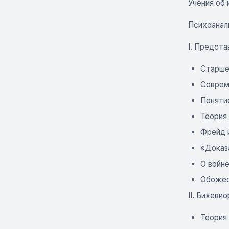
Учения об 
Психоанал
I. Предста
Старше
Соврем
Поняти
Теория
Фрейд и
«Доказ
О войне
Обожес
II. Бихеви
Теория