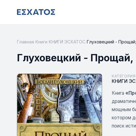
Главная
/
Книги
/
КНИГИ ЭСХАТОС
/
Глуховецкий - Прощай,
Глуховецкий - Прощай,
КАТЕГОРИЯ
КНИГИ Э
Книга
«Пр
драматичн
мощным би
котором д
поиск исти