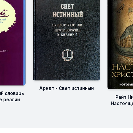
Арндт - Свет истинный
й словарь
Райт Н
ие реалии
Настояще