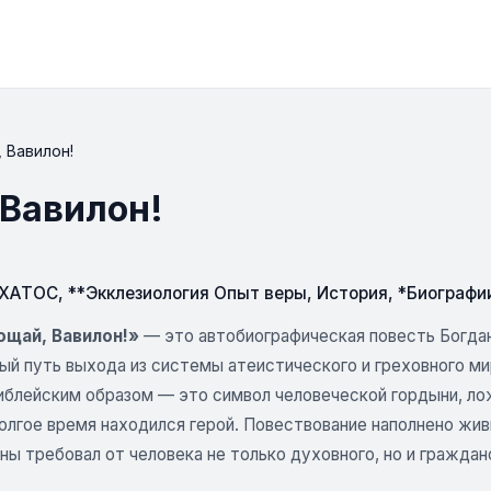
 Вавилон!
 Вавилон!
СХАТОС
,
**Экклезиология Опыт веры
,
История
,
*Биографи
ощай, Вавилон!»
— это автобиографическая повесть Богдан
ый путь выхода из системы атеистического и греховного ми
блейским образом — это символ человеческой гордыни, лож
олгое время находился герой. Повествование наполнено жив
ны требовал от человека не только духовного, но и гражда