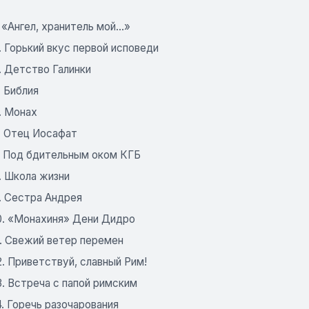
. «Ангел, хранитель мой...»
. Горький вкус первой исповеди
. Детство Галинки
. Библия
. Монах
. Отец Иосафат
7. Под бдительным оком КГБ
. Школа жизни
. Сестра Андрея
10. «Монахиня» Дени Дидро
1. Свежий ветер перемен
2. Приветствуй, славный Рим!
3. Встреча с папой римским
4. Горечь разочарования