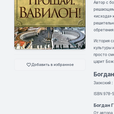
Автор с бо
решающем 
«исхода» к
решительн
обретения
История с
культуры 
просто см
царит Бож
Добавить в избранное
Богдан
Заокский :
ISBN 978-
Богдан 
От автора