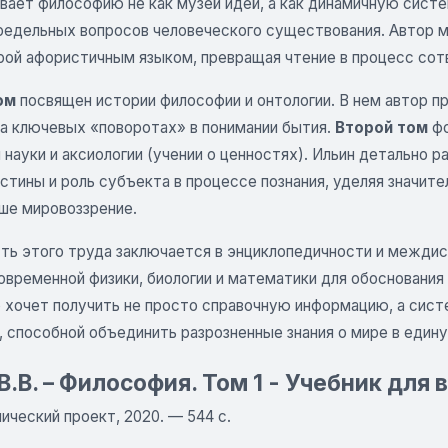
вает философию не как музей идей, а как динамичную систе
редельных вопросов человеческого существования. Автор м
рой афористичным языком, превращая чтение в процесс сот
ом
посвящен истории философии и онтологии. В нем автор п
на ключевых «поворотах» в понимании бытия.
Второй том
фо
науки и аксиологии (учении о ценностях). Ильин детально 
стины и роль субъекта в процессе познания, уделяя значит
ше мировоззрение.
ть этого труда заключается в энциклопедичности и междис
овременной физики, биологии и математики для обоснования
то хочет получить не просто справочную информацию, а си
, способной объединить разрозненные знания о мире в един
В.В. – Философия. Том 1 - Учебник для 
ический проект, 2020. — 544 с.