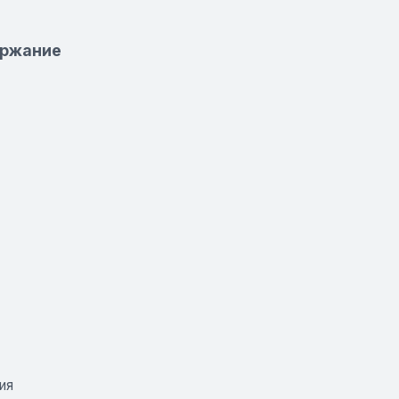
держание
ия