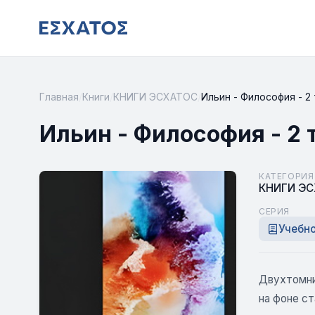
Главная
/
Книги
/
КНИГИ ЭСХАТОС
/
Ильин - Философия - 2
Ильин - Философия - 2 
КАТЕГОРИЯ
КНИГИ Э
СЕРИЯ
Учебно
Двухтомн
на фоне с