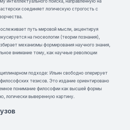
му интеллектуального поиска, направленную на
астерски соединяет логическую строгость с
ворчества.
рослеживает путь мировой мысли, акцентируя
кусируется на гносеологии (теории познания),
разбирает механизмы формирования научного знания,
ельное внимание тому, как научные революции
циплинарном подходе: Ильин свободно оперирует
 философских тезисов. Это издание ориентировано
стемное понимание философии как высшей формы
ую, логически выверенную картину.
вузов