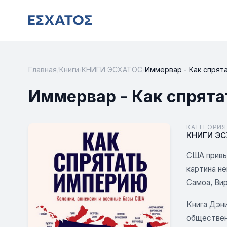
Главная
/
Книги
/
КНИГИ ЭСХАТОС
/
Иммервар - Как спрят
Иммервар - Как спрят
КАТЕГОРИЯ
КНИГИ Э
США привы
картина н
Самоа, Вир
Книга Дэн
обществен