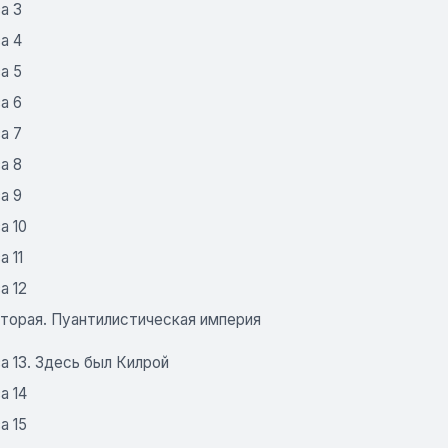
а 3
а 4
а 5
а 6
а 7
а 8
а 9
а 10
а 11
а 12
вторая. Пуантилистическая империя
а 13. Здесь был Килрой
а 14
а 15