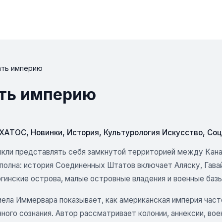
ать империю
ать империю
СХАТОС
,
Новинки
,
История
,
Культурология Искусство
,
Соц
кли представлять себя замкнутой территорией между Канад
еполна: история Соединенных Штатов включает Аляску, Гава
гинские острова, малые островные владения и военные базы
иела Иммервара показывает, как американская империя част
ного сознания. Автор рассматривает колонии, аннексии, во