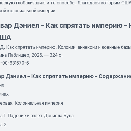
ческую глобализацию и те способы, благодаря которым США
кой колониальной империи.
ар Дэниел – Как спрятать империю – 
США
. Как спрятать империю. Колонии, аннексии и военные базы 
ина Паблишер, 2026. — 324 с.
5-00-631670-6
р Дэниел – Как спрятать империю – Содержани
ие
инах
ервая. Колониальная империя
а 1. Падение и взлет Дэниела Буна
а 2