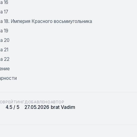
а 16
а 17
а 18. Империя Красного восьмиугольника
а 19
а 20
а 21
а 22
ение
арности
ОВ
РЕЙТИНГ
ДОБАВЛЕНО
АВТОР
4.5 / 5
27.05.2026
brat Vadim