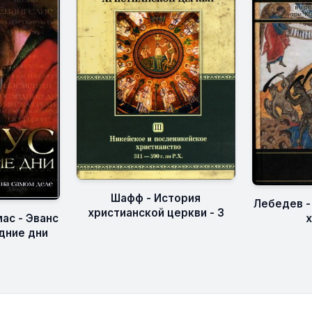
Шафф - История
Лебедев -
христианской церкви - 3
х
ас - Эванс
едние дни