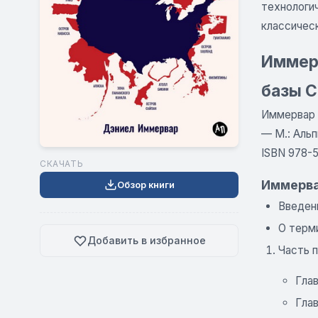
технологи
классичес
Иммерв
базы 
Иммервар Д
— М.: Альп
ISBN 978-
СКАЧАТЬ
Иммерва
Обзор книги
Введен
О терм
Добавить в избранное
Часть п
Глав
Глав