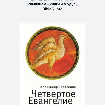
Римлянам - книги и модуль
BibleQuote