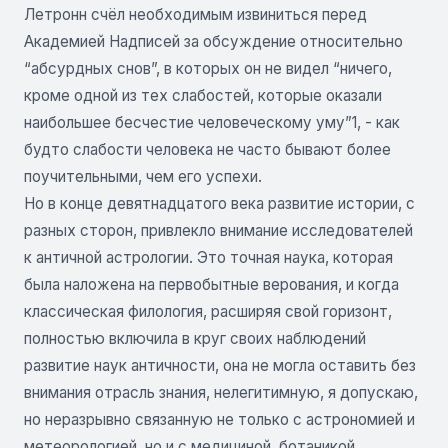
Летронн счёл необходимым извиниться перед
Академией Надписей за обсуждение относительно
“абсурдных снов”, в которых он не видел “ничего,
кроме одной из тех слабостей, которые оказали
наибольшее бесчестие человеческому уму”1, - как
будто слабости человека не часто бывают более
поучительными, чем его успехи.
Но в конце девятнадцатого века развитие истории, с
разных сторон, привлекло внимание исследователей
к античной астрологии. Это точная наука, которая
была наложена на первобытные верования, и когда
классическая филология, расширяя свой горизонт,
полностью включила в круг своих наблюдений
развитие наук античности, она не могла оставить без
внимания отрасль знания, нелегитимную, я допускаю,
но неразрывно связанную не только с астрономией и
метеорологией, но и с медициной, ботаникой,