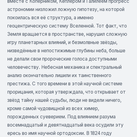
вместе с Коперником, Кеплером и Галилеем прогресс
астрономии низложил ложную гипотезу, на которой
покоилась вся её структура, а именно
геоцентрическую систему Вселенной. Тот факт, что
Земля вращается в пространстве, нарушил сложную
игру планетарных влияний, и безмолвные звёзды,
низведённые в непостижимые глубины неба, больше
не делали свои пророческие голоса доступными
человечеству. Небесная механика и спектральный
анализ окончательно лишили их таинственного
престижа. С того времени в этой научной системе
прорицания, которая утверждала, что открывает от
звёзд тайну нашей судьбы, люди не видели ничего,
кроме самой чудовищной из всех химер,
порожденных суеверием. Под влиянием разума
восемнадцатый и девятнадцатый века осудили эту
ересь во имя научной ортодоксии. В 1824 году