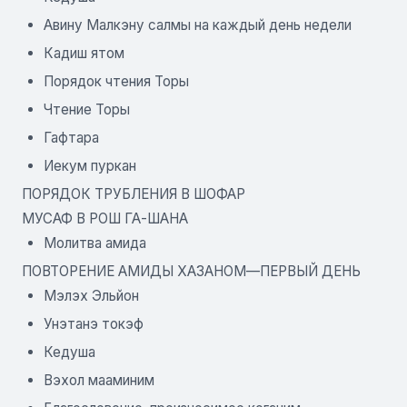
Авину Малкэну салмы на каждый день недели
Кадиш ятом
Порядок чтения Торы
Чтение Торы
Гафтара
Иекум пуркан
ПОРЯДОК ТРУБЛЕНИЯ В ШОФАР
МУСАФ В РОШ ГА-ШАНА
Молитва амида
ПОВТОРЕНИЕ АМИДЫ ХАЗАНОМ—ПЕРВЫЙ ДЕНЬ
Мэлэх Эльйон
Унэтанэ токэф
Кедуша
Вэхол мааминим