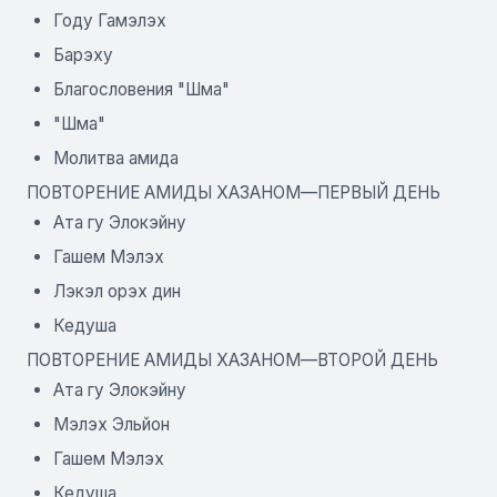
Году Гамэлэх
Барэху
Благословения "Шма"
"Шма"
Молитва амида
ПОВТОРЕНИЕ АМИДЫ ХАЗАНОМ—ПЕРВЫЙ ДЕНЬ
Ата гу Элокэйну
Гашем Мэлэх
Лэкэл орэх дин
Кедуша
ПОВТОРЕНИЕ АМИДЫ ХАЗАНОМ—ВТОРОЙ ДЕНЬ
Ата гу Элокэйну
Мэлэх Эльйон
Гашем Мэлэх
Кедуша