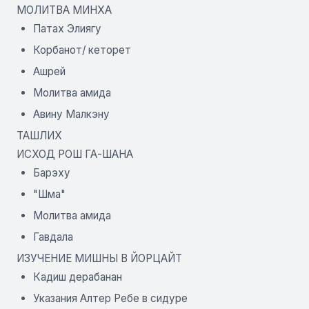
МОЛИТВА МИНХА
Патах Элиягу
Корбанот/ кеторет
Ашрей
Молитва амида
Авину Малкэну
ТАШЛИХ
ИСХОД РОШ ГА-ШАНА
Барэху
"Шма"
Молитва амида
Гавдала
ИЗУЧЕНИЕ МИШНЫ В ЙОРЦАЙТ
Кадиш дерабанан
Указания Алтер Ребе в сидуре