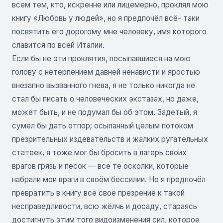
всем тем, кто, искренне или лицемерно, проклял мою
книгу «Любовь у людей», но я предпочёл всё- таки
посвятить его дорогому мне человеку, имя которого
славится по всей Италии.
Если бы не эти проклятия, посыпавшиеся на мою
голову с нетерпением давней ненависти и яростью
внезапно вызванного гнева, я не только никогда не
стал бы писать о человеческих экстазах, но даже,
может быть, и не подумал бы об этом. Задетый, я
сумел бы дать отпор; осыпанный целым потоком
презрительных издевательств и жалких ругательных
статеек, я тоже мог бы бросить в лагерь своих
врагов грязь и песок — все те осколки, которые
набрали мои враги в своём бессилии. Но я предпочёл
превратить в книгу всё своё презрение к такой
несправедливости, всю жёлчь и досаду, стараясь
достигнуть этим того видоизменения сил, которое