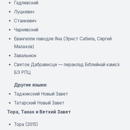
Гадлевский
Луцкевич
Станкевич
Чарнявский
Евангелле паводле Яна (Эрнст Сабила, Сяргей
Малахов)
Завальнюк
Святое Дабравесце — пераклад Біблейнай камісіі
БЭ РПЦ
Другие языки:
Таджикский Новый Завет
Татарский Новый Завет
Тора, Танах и Ветхий Завет
Тора (2015)