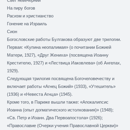
Свет невечерний
На пиру богов
Расизм и христианство
Гонение на Израиль
Сион
Богословские работы Булгакова образуют две трилогии.
Первая: «Купина неопалимая» (о почитании Божией
Матери, 1927), «Друг Жениха» (посвящена Иоанну
Крестителю, 1927) и «Лествица Иаковлева» (об Ангелах,
1929).
Следующая трилогия посвящена Богочеловечеству и
включает работы «Агнец Божий» (1933), «Утешитель»
(1936) и «Невеста Агнца» (1945).
Кроме того, в Париже вышли также: «Апокалипсис
Иоанна (опыт догматического истолкования)» (1948);
«Св. Петр и Иоанн. Два Первоапостола» (1926);
«Православие (Очерки учения Православной Церкви)»