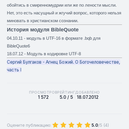
обойтись в смиренномудрии или же по лености мысли.
Нет, это есть насущный и жгучий вопрос, которого нельзя
миновать в христианском сознании.
История модуля BibleQuote
04.10.11 - модуль в UTF-16 в формате .bqb для
BibleQuote6
18.07.12 - Модуль в кодировке UTF-8
Сергий Булгаков - Агнец Божий. О Богочеловечестве,
часть I
ПРОСМОТРОВ
РЕЙТИНГ
ДОБАВЛЕНО
1 572
5.0 / 5
18.07.2012
Оцените публикацию:
5.0
/5 (
4
)