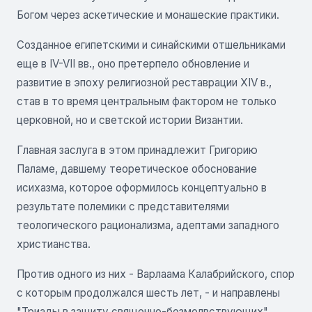
Богом через аскетические и монашеские практики.
Созданное египетскими и синайскими отшельниками
еще в IV-VII вв., оно претерпело обновление и
развитие в эпоху религиозной реставрации XIV в.,
став в то время центральным фактором не только
церковной, но и светской истории Византии.
Главная заслуга в этом принадлежит Григорию
Паламе, давшему теоретическое обоснование
исихазма, которое оформилось концептуально в
результате полемики с представителями
теологического рационализма, адептами западного
христианства.
Против одного из них - Варлаама Калабрийского, спор
с которым продолжался шесть лет, - и направлены
"Триады в защиту священно-безмолвствующих".