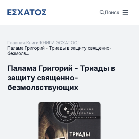
Поиск
Главная
/
Книги
/
КНИГИ ЭСХАТОС
/
Палама Григорий - Триады в защиту священно-
безмолв...
Палама Григорий - Триады в
защиту священно-
безмолвствующих