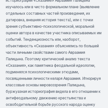
историографии «Сказание» Авраамия Палицына
изучалось или в чисто формальном плане (выявление
отдельных составных частей произведения, их
датировка, внешняя история текста), или с точки
зрения субъективно-психологической, моральной
оценки автора в качестве участника описываемых им
событий. Тенденциозность или, наоборот,
объективность «Сказания» объяснялись по большей
части личными свойствами самого Авраамия
Палицына. Поэтому критический анализ текста
«Сказания», как памятника феодальной идеологии,
подменялся психологическими этюдами,
посвященными личности келаря Авраамия. Игнорируя
классовые основы мировоззрения Палицына,
буржуазная историография видела в его отношении к
антифеодальному движению крестьянства и
освободительной борьбе русского народа оценку