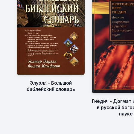
Элуэлл - Большой
библейский словарь
Гнедич - Догмат 
в русской бого
науке