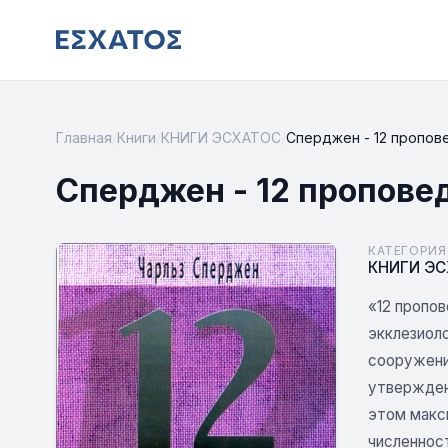
Главная
/
Книги
/
КНИГИ ЭСХАТОС
/
Сперджен - 12 пропов
Сперджен - 12 пропове
КАТЕГОРИЯ
КНИГИ Э
«12 пропо
экклезиоло
сооружение
утвержден
этом макси
численност