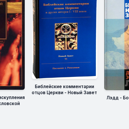
Библейские комментарии
отцов Церкви - Новый Завет
искупления
Лэдд - Б
словской