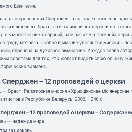
емого Евангелия.
енадцати проповедях Сперджен затрагивает жизненно важны
ости искреннего братства и взаимной поддержки до строго
роль молитвенных собраний, называя их «котельной» церкви
ую груду металла. Особое внимание уделяется миссии: Спе
ацией, обречена на духовное вымирание. Каждое слово авто
кими советами для тех, кто желает видеть свою общину жив
сторические времена.
 Сперджен – 12 проповедей о церкви
л. — Брест: Религиозная миссия «Хрысціянскае місіянерска
аптистов в Республике Беларусь, 2006. - 240 с.
Сперджен – 12 проповедей о церкви – Содержани
ковь — надежда мира
тва за церковь