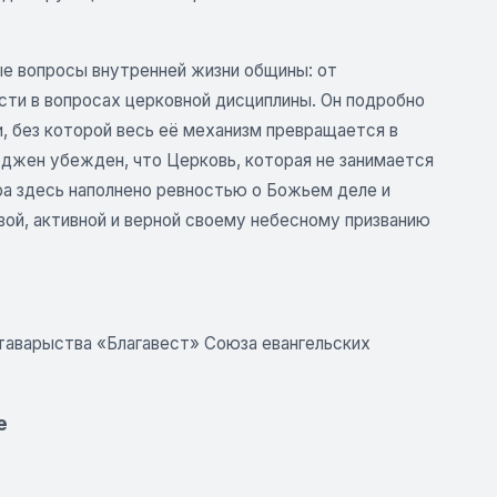
е вопросы внутренней жизни общины: от
сти в вопросах церковной дисциплины. Он подробно
, без которой весь её механизм превращается в
рджен убежден, что Церковь, которая не занимается
ра здесь наполнено ревностью о Божьем деле и
ой, активной и верной своему небесному призванию
е таварыства «Благавест» Союза евангельских
е