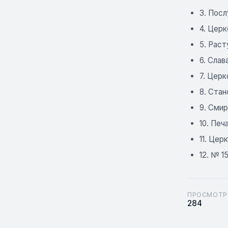
3. Пос
4. Цер
5. Рас
6. Слав
7. Цер
8. Стан
9. Сми
10. Печ
11. Це
12. № 1
ПРОСМОТР
284