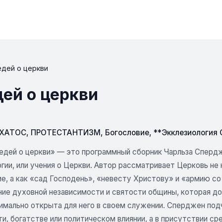
едей о церкви
дей о церкви
СХАТОС
,
ПРОТЕСТАНТИЗМ
,
Богословие
,
**Экклезиология
ведей о церкви» — это программный сборник Чарльза Сперд
гии, или учения о Церкви. Автор рассматривает Церковь не
, а как «сад Господень», «невесту Христову» и «армию со 
ие духовной независимости и святости общины, которая дол
мально открыта для него в своем служении. Сперджен подче
и, богатстве или политическом влиянии, а в присутствии с