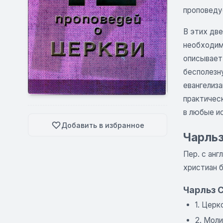
проповеду
В этих дв
необходим
описывает 
бесполезн
евангелиз
практичес
в любые и
Добавить в избранное
Чарльз
Пер. с анг
христиан б
Чарльз 
1. Цер
2. Моли