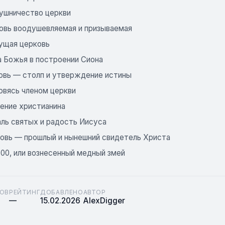
лушничество церкви
ковь воодушевляемая и призываемая
тущая церковь
а Божья в построении Сиона
ковь — столп и утверждение истины
овясь членом церкви
рение христианина
аль святых и радость Иисуса
рковь — прошлый и нынешний свидетель Христа
500, или вознесенный медный змей
ОВ
РЕЙТИНГ
ДОБАВЛЕНО
АВТОР
—
15.02.2026
AlexDigger