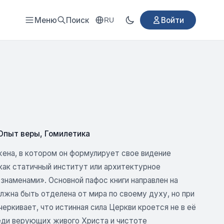
Меню
Поиск
Войти
RU
 Опыт веры
,
Гомилетика
жена, в котором он формулирует свое видение
 как статичный институт или архитектурное
знаменами». Основной пафос книги направлен на
жна быть отделена от мира по своему духу, но при
ркивает, что истинная сила Церкви кроется не в её
реди верующих живого Христа и чистоте