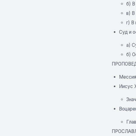
б) В
в) В
г) В
Суд и о
а) С
б) О
ПРОПОВЕ
Мессия
Иисус 
Знач
Воцарен
Гла
ПРОСЛАВ