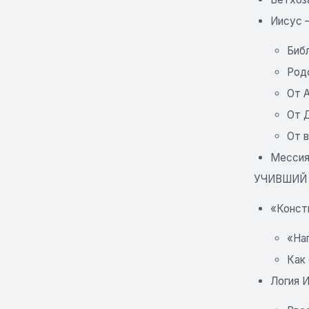
Иисус —
Биб
Родо
От А
От 
От 
Мессия
УЧИВШИЙ 
«Конст
«На
Как
Логия И