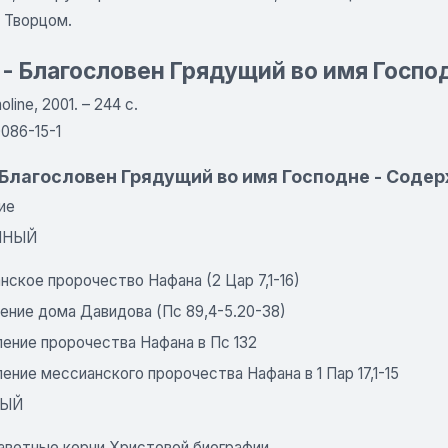
 Творцом.
 - Благословен Грядущий во имя Госпо
line, 2001. – 244 с.
086-15-1
- Благословен Грядущий во имя Господне - Соде
ие
ННЫЙ
ское пророчество Нафана (2 Цар 7,1-16)
ение дома Давидова (Пс 89,4-5.20-38)
ение пророчества Нафана в Пс 132
ние мессианского пророчества Нафана в 1 Пар 17,1-15
НЫЙ
аветные корни Христовой биографии