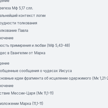
дение
кзегеза Мф 5,17 слл.
Дальнейший контекст логии
 Трудности толкования
олкование Павла
лючение
ность примирения и любви (Мф 5,43-48)
дес в Евангелии от Марка
дение
Обобщенные сообщения о чудесах Иисуса
Основные идеи фрагмента об исцелении одержимого (Мк 1,21-
лючение
твие Мессии-Царя (Мк 11,1-11)
 изложении Марка (11,1-11)