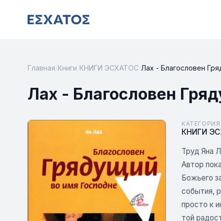
Главная
/
Книги
/
КНИГИ ЭСХАТОС
/
Лах - Благословен Гр
Лах - Благословен Гря
КАТЕГОРИЯ
КНИГИ Э
Труд Яна 
Автор пок
Божьего за
события, 
просто к и
той радос