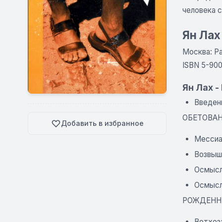
человека с
Ян Лах
Москва: Pao
ISBN 5-900
Ян Лах 
Введен
ОБЕТОВА
Добавить в избранное
Мессиан
Возвыш
Осмысл
Осмысле
РОЖДЕН
Ветхоз