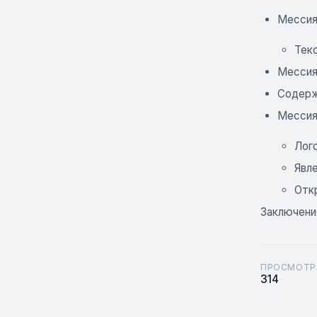
Мессия
Тек
Мессия 
Содерж
Мессия 
Лого
Явле
Откр
Заключени
ПРОСМОТР
314