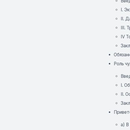
Вве
I. Э
II. 
III.
IV Т
Зак
Обязан
Роль чу
Вве
I. 
II. 
Зак
Приветс
а) В