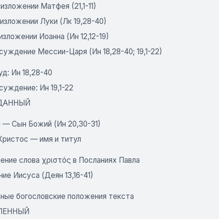
 изложении Матфея (21,1-11)
 изложении Луки (Лк 19,28-40)
 изложении Иоанна (Ин 12,12-19)
суждение Мессии-Царя (Ин 18,28-40; 19,1-22)
уд: Ин 18,28-40
суждение: Ин 19,1-22
ДАННЫЙ
 — Сын Божий (Ин 20,30-31)
Христос — имя и титул
ение слова χριστός в Посланиях Павла
ие Иисуса (Деян 13,16-41)
вные богословские положения текста
ЛЕННЫЙ