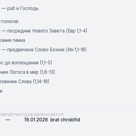
 — раб и Господь
стология
— посредник Нового Завета (Евр 1,1-4)
ание гимна
— предвечное Слово Божие (Ин 1,1-18)
с до воплощения (1,1-5)
ние Логоса в мир (1,6-13)
овение Слова (1,14-18)
е
ОВ
РЕЙТИНГ
ДОБАВЛЕНО
АВТОР
—
19.01.2026
brat christifid