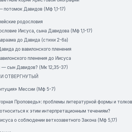
 потомок Давидов (Мф 1,1-17)
лейские родословия
словие Иисуса, сына Давидова (Мф 1,1-17)
враама до Давида (стихи 2-6а)
Давида до вавилонского пленения
вавилонского пленения до Иисуса
 — сын Давидов? (Мк 12,35-37)
И ОТВЕРГНУТЫЙ
итуция» Мессии (Мф 5-7)
горная Проповедь»: проблемы литературной формы и толков
 относиться к этим интерпретационным течениям?
исуса о соблюдении ветхозаветного Закона (Мф 5,17)