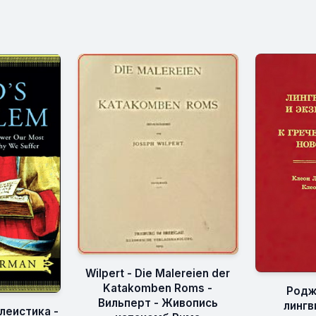
Wilpert - Die Malereien der
Katakomben Roms -
Родж
Вильперт - Живопись
лингв
леистика -