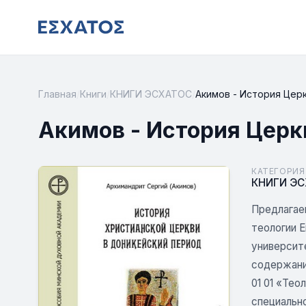
Главная
/
Книги
/
КНИГИ ЭСХАТОС
/
Акимов - История Цер
Акимов - История Церк
КАТЕГОРИЯ
КНИГИ Э
Предлагае
теологии 
университе
содержани
01 01 «Тео
специально