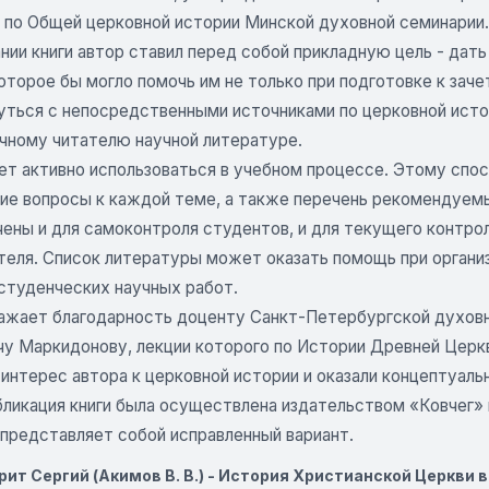
 по Общей церковной истории Минской духовной семинарии.
ании книги автор ставил перед собой прикладную цель - да
оторое бы могло помочь им не только при подготовке к заче
уться с непосредственными источниками по церковной исто
чному читателю научной литературе.
ет активно использоваться в учебном процессе. Этому спо
е вопросы к каждой теме, а также перечень рекомендуемы
ены и для самоконтроля студентов, и для текущего контрол
теля. Список литературы может оказать помощь при органи
 студенческих научных работ.
ажает благодарность доценту Санкт-Петербургской духовн
у Маркидонову, лекции которого по Истории Древней Церкви 
интерес автора к церковной истории и оказали концептуальн
ликация книги была осуществлена издательством «Ковчег» в
 представляет собой исправленный вариант.
ит Сергий (Акимов В. В.) - История Христианской Церкви 