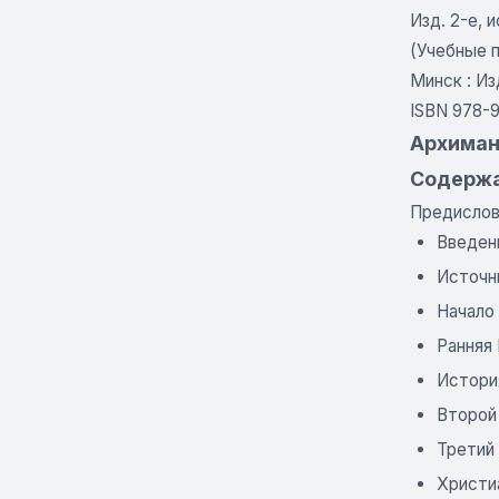
Изд. 2-е, и
(Учебные 
Минск : Из
ISBN 978-
Архиманд
Содерж
Предислов
Введен
Источн
Начало 
Ранняя 
История
Второй 
Третий 
Христи