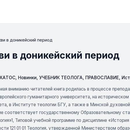
кви в доникейский период
ви в доникейский период
СХАТОС
,
Новинки
,
УЧЕБНИК ТЕОЛОГА
,
ПРАВОСЛАВИЕ
,
Ист
мая вниманию читателей книга родилась в процессе препода
Европейского гуманитарного университета, на историческом
та, в Институте теологии БГУ, а также в Минской духовной 
е соответствует государственному Образовательному стан
логия»1, Типовой учебной программе по дисциплине «История
сти 121 01 01 Теология, утвержденной Министерством образ