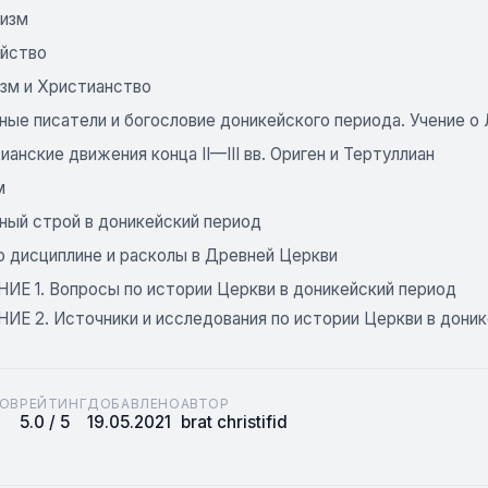
изм
йство
зм и Христианство
ные писатели и богословие доникейского периода. Учение о
анские движения конца II—III вв. Ориген и Тертуллиан
м
ный строй в доникейский период
о дисциплине и расколы в Древней Церкви
Е 1. Вопросы по истории Церкви в доникейский период
Е 2. Источники и исследования по истории Церкви в доник
ОВ
РЕЙТИНГ
ДОБАВЛЕНО
АВТОР
5.0 / 5
19.05.2021
brat christifid