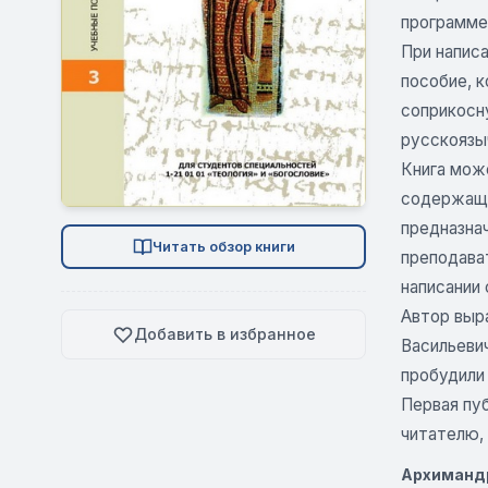
программе
При напис
пособие, к
соприкосн
русскоязы
Книга мож
содержащи
предназнач
Читать обзор книги
преподава
написании
Автор выр
Добавить в избранное
Васильевич
пробудили 
Первая пуб
читателю,
Архимандр