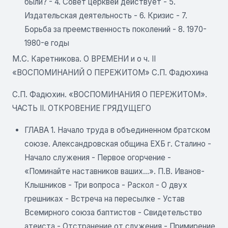
были? - 4. Совет церквей действует - 5.
Издательская деятельность - 6. Кризис - 7.
Борьба за преемственность поколений - 8. 1970-
1980-е годы
М.С. Каретникова. О ВРЕМЕНИ и о ч. II
«ВОСПОМИНАНИЙ О ПЕРЕЖИТОМ» С.П. Фадюхина
С.П. Фадюхин. «ВОСПОМИНАНИЯ О ПЕРЕЖИТОМ».
ЧАСТЬ II. ОТКРОВЕНИЕ ГРЯДУЩЕГО
ГЛАВА 1. Начало труда в объединенном братском
союзе. Александровская община ЕХБ г. Сталино -
Начало служения - Первое огорчение -
«Поминайте наставников ваших...». П.В. Иванов-
Клышников - Три вопроса - Раскол - О двух
грешниках - Встреча на пересылке - Устав
Всемирного союза баптистов - Свидетельство
атеиста - Отстранение от служения - Примирение