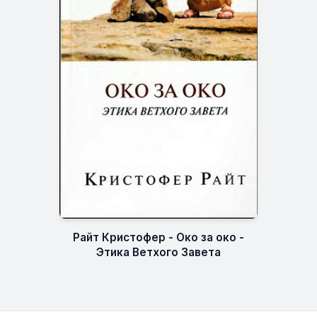
Райт Кристофер - Око за око -
Этика Ветхого Завета