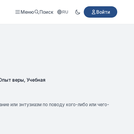
Меню
Поиск
Войти
RU
 Опыт веры
,
Учебная
ние или энтузиазм по поводу кого-либо или чего-