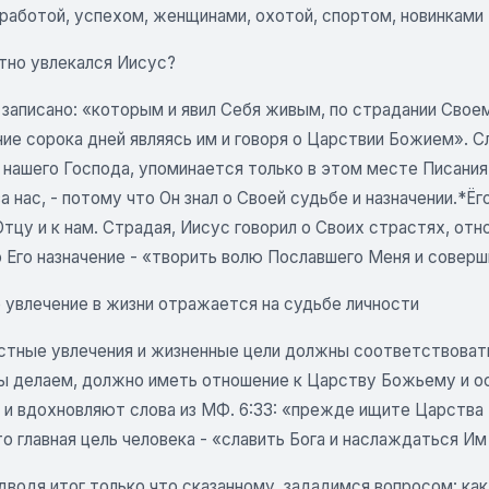
работой, успехом, женщинами, охотой, спортом, новинками 
тно увлекался Иисус?
3 записано: «которым и явил Себя живым, по страдании Свое
е сорока дней являясь им и говоря о Царствии Божием». Сл
 нашего Господа, упоминается только в этом месте Писани
а нас, - потому что Он знал о Своей судьбе и назначении.*
Отцу и к нам. Страдая, Иисус говорил о Своих страстях, о
о Его назначение - «творить волю Пославшего Меня и соверши
 увлечение в жизни отражается на судьбе личности
стные увлечения и жизненные цели должны соответствовать
мы делаем, должно иметь отношение к Царству Божьему и ос
и вдохновляют слова из МФ. 6:33: «прежде ищите Царства 
то главная цель человека - «славить Бога и наслаждаться Им
одводя итог только что сказанному, зададимся вопросом: к