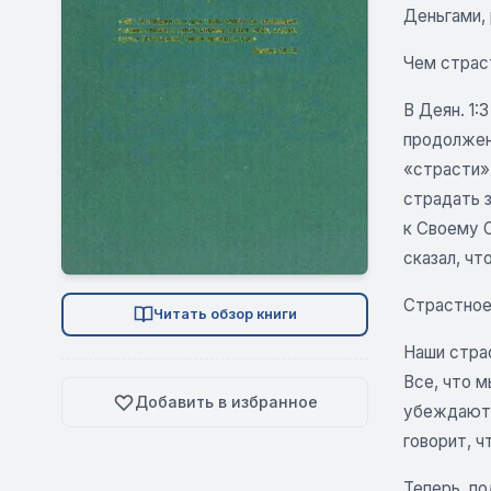
Деньгами, 
Чем страс
В Деян. 1:
продолжени
«страсти»
страдать з
к Своему 
сказал, чт
Страстное
Читать обзор книги
Наши стра
Все, что 
Добавить в избранное
убеждают 
говорит, ч
Теперь, п