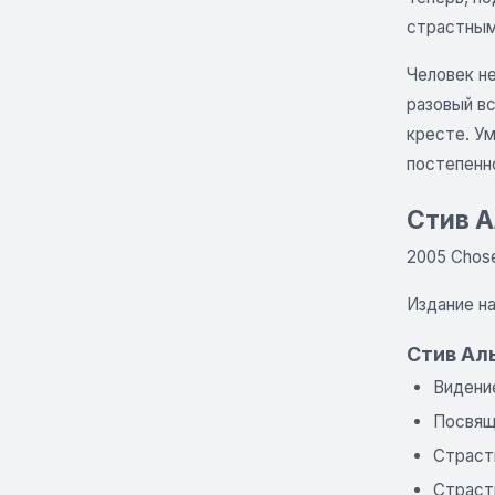
страстным
Человек не
разовый вс
кресте. У
постепенн
Стив А
2005 Chose
Издание на
Стив Ал
Видени
Посвя
Страст
Страст