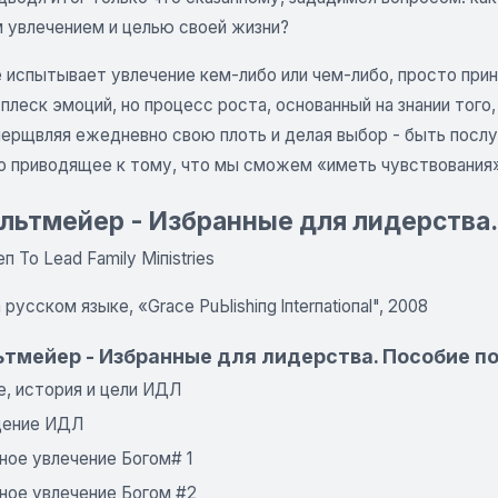
 увлечением и целью своей жизни?
 испытывает увлечение кем-либо или чем-либо, просто прин
плеск эмоций, но процесс роста, основанный на знании того
мерщвляя ежедневно свою плоть и делая выбор - быть посл
о приводящее к тому, что мы сможем «иметь чувствования»
льтмейер - Избранные для лидерства
п То Lead Family Miпistries
 русском языке, «Grace PuЫishiпg lпterпatioпal", 2008
ьтмейер - Избранные для лидерства. Пособие 
е, история и цели ИДЛ
щение ИДЛ
ное увлечение Богом# 1
ное увлечение Богом #2