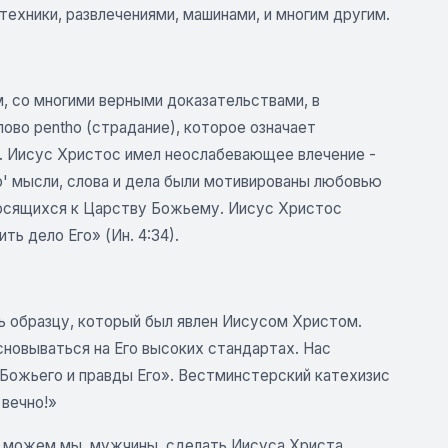
техники, развлечениями, машинами, и многим другим.
м, со многими верными доказательствами, в
ово pentho (страдание), которое означает
я. Иисус Христос имел неослабевающее влечение -
Ёго' мысли, слова и дела были мотивированы любовью
тносящихся к Царству Божьему. Иисус Христос
ть дело Его» (Ин. 4:34).
 образцу, который был явлен Иисусом Христом.
новываться на Его высоких стандартах. Нас
Божьего и правды Его». Вестминстерский катехизис
 вечно!»
ак можем мы, мужчины, сделать Иисуса Христа