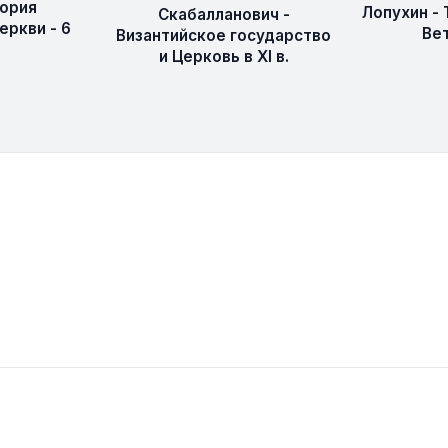
тория
Лопухин - 
Скабалланович -
еркви - 6
Ве
Византийское государство
и Церковь в XI в.