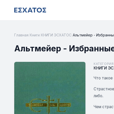
Главная
/
Книги
/
КНИГИ ЭСХАТОС
/
Альтмейер - Избранн
Альтмейер - Избранны
КАТЕГОРИЯ
КНИГИ Э
Что такое
Страстное 
либо.
Чем страс