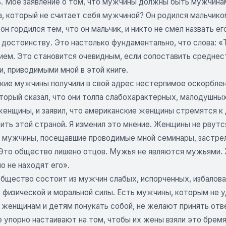
. Мое заявление о том, что мужчины должны быть мужчинам
а, который не считает себя мужчиной? Он родился мальчико
он гордился тем, что он мальчик, и никто не смел назвать е
достоинству. Это настолько фундаментально, что слова: «
ием. Это становится очевидным, если сопоставить средне
, приводимыми мной в этой книге.
кие мужчины получили в свой адрес нестерпимое оскорблен
торый сказал, что они толпа слабохарактерных, малодушных
женщины, и заявил, что американские женщины стремятся к
ить этой страной. Я изменил это мнение. Женщины не рвутся
 мужчины, посещавшие проводимые мной семинары, застрелят
 Это общество лишено отцов. Мужья не являются мужьями.
о не находят его».
общество состоит из мужчин слабых, испорченных, избалов
 физической и моральной силы. Есть мужчины, которым не у
 женщинам и детям понукать собой, не желают принять отве
упорно настаивают на том, чтобы их жены взяли это бремя 