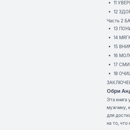
11 УВЕ
12 ЗДО
Часть 2 Б
13 ПО
14 МЯГ
15 ВН
16 МО
17 СМ
18 ОЧ
ЗАКЛЮЧЕ
Обри Ан
Эта книга
мужчину, 
для дости
на то, чт