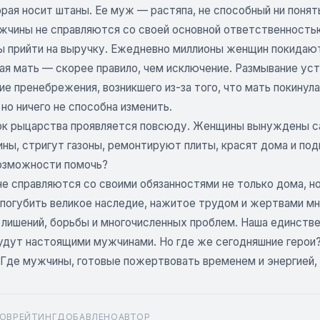
рая носит штаны. Ее муж — растяпа, не способный ни понять
жчины не справляются со своей основной ответственност
 прийти на выручку. Ежедневно миллионы женщин покидают 
я мать — скорее правило, чем исключение. Размывание уст
е пренебрежения, возникшего из-за того, что мать покинула
но ничего не способна изменить.
к рыцарства проявляется повсюду. Женщины вынуждены сам
ны, стригут газоны, ремонтируют плиты, красят дома и по
зможности помочь?
е справляются со своими обязанностями не только дома, но
 погубить великое наследие, нажитое трудом и жертвами мн
 лишений, борьбы и многочисленных проблем. Наша единств
будут настоящими мужчинами. Но где же сегодняшние герои?
 Где мужчины, готовые пожертвовать временем и энергией,
ОВ
РЕЙТИНГ
ДОБАВЛЕНО
АВТОР