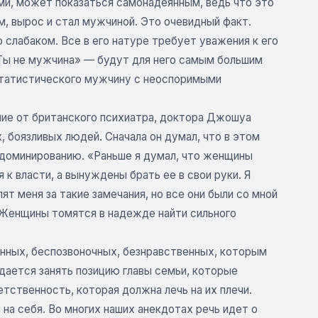
и, может показаться самонадеянным, ведь что это
м, вырос и стал мужчиной. Это очевидный факт.
го слабаком. Все в его натуре требует уважения к его
Ты не мужчина» — будут для него самым большим
статистического мужчину с неоспоримыми
ие от британского психиатра, доктора Джошуа
, боязливых людей. Сначала он думал, что в этом
 доминированию. «Раньше я думал, что женщины
 к власти, а вынуждены брать ее в свои руки. Я
 меня за такие замечания, но все они были со мной
 Женщины томятся в надежде найти сильного
анных, беспозвоночных, безнравственных, которым
дается занять позицию главы семьи, которые
тственность, которая должна лечь на их плечи.
на себя. Во многих наших анекдотах речь идет о