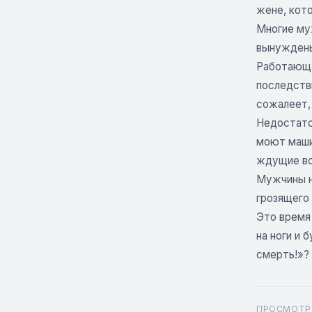
жене, кото
Многие му
вынуждены
Работающа
последстви
сожалеет, 
Недостато
моют маши
ждущие во
Мужчины н
грозящего
Это время
на ноги и 
смерть!»?
ПРОСМОТР