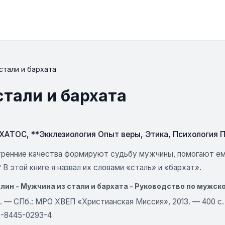
стали и бархата
стали и бархата
СХАТОС
,
**Экклезиология Опыт веры
,
Этика
,
Психология 
тренние качества формируют судьбу мужчины, помогают е
В этой книге я назвал их словами «сталь» и «бархат».
лин - Мужчина из стали и бархата - Руководство по мужс
л. — СПб.: МРО ХВЕП «Христианская Миссия», 2013. — 400 с.
5-8445-0293-4