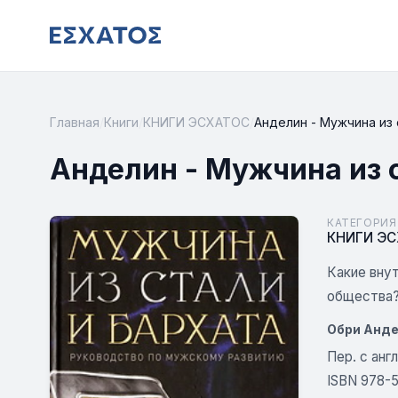
Главная
/
Книги
/
КНИГИ ЭСХАТОС
/
Анделин - Мужчина из 
Анделин - Мужчина из 
КАТЕГОРИЯ
КНИГИ Э
Какие вну
общества? 
Обри Анде
Пер. с анг
ISBN 978-