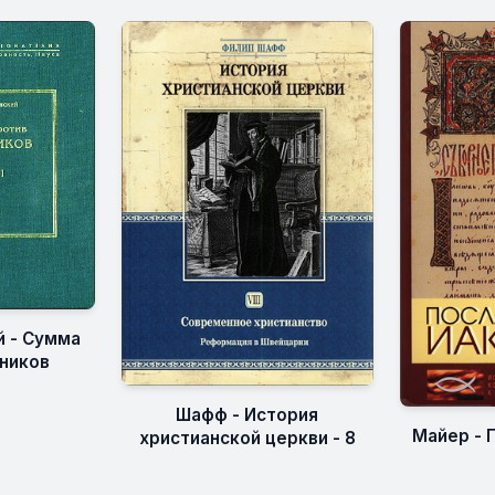
й - Сумма
ников
Шафф - История
Майер - 
христианской церкви - 8