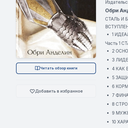
Издательс
Обри Анд
СТАЛЬ И 
ВСТУПЛЕ
1 ИДЕ
Часть 1 С
2 ОСН
3 ЛИД
4 КАК
Читать обзор книги
5 ЗАЩ
6 КОР
Добавить в избранное
7 ФИН
8 СТР
9 МУЖ
10 ХАР