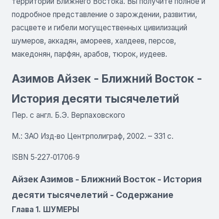
территории Ближнего Востока. Вы получите полное и
подробное представление о зарождении, развитии,
расцвете и гибели могущественных цивилизаций
шумеров, аккадян, амореев, халдеев, персов,
македонян, парфян, арабов, тюрок, иудеев.
Азимов Айзек - Ближний Восток -
История десяти тысячелетий
Пер. с англ. Б.Э. Верпаховского
М.: ЗАО Изд‑во Центрполиграф, 2002. – 331 с.
ISBN 5‑227‑01706‑9
Айзек Азимов - Ближний Восток - История
десяти тысячелетий - Содержание
Глава 1. ШУМЕРЫ