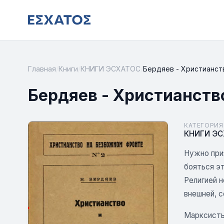
Главная
/
Книги
/
КНИГИ ЭСХАТОС
/
Бердяев - Христианст
Бердяев - Христианств
КАТЕГОРИЯ
КНИГИ Э
Нужно приз
бояться э
Религией н
внешней, 
Марксисты