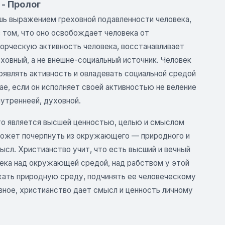
 - Пролог
шь выражением греховной подавленности человека,
в том, что оно освобождает человека от
ворческую активность человека, восстанавливает
ховный, а не внешне-социальный источник. Человек
оявлять активность и овладевать социальной средой
ае, если он исполняет своей активностью не веление
нутреннеей, духовной.
что является высшей ценностью, целью и смыслом
 может почерпнуть из окружающего — природного и
ысл. Христианство учит, что есть высший и вечный
века над окружающей средой, над рабством у этой
жать природную среду, подчинять ее человеческому
вное, христианство дает смысл и ценность личному