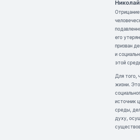
Николай 
Отрицание
человечес
подавленн
его утеря
призван де
и социальн
этой среды
Для того,
жизни. Эт
социальног
источник 
среды, де
духу, осущ
существов