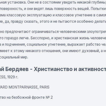
ьная установка. Они не в состоянии увидеть никакой глубин
 поверхность, и они видят лишь поверхность вещей. Попытки
зма классовую эксплуатацию и классовое угнетение в самом
е, да, правду сказать, этого и не пытаются особенно делать
но предпочитают ограничиваться человеческими злоупотреб
это гораздо легче. Бесспорно, и христианская жизнь челов
 и подчинения, социальное угнетение, выражает рабство че
имеет к этому никакого отношения, они имеют духовный, а 
социальный мир.
й Бердяев - Христианство и активнос
S, 1929 г.
VARD MONTPARNASSE, PARIS
тво на безбожной фронте № 2