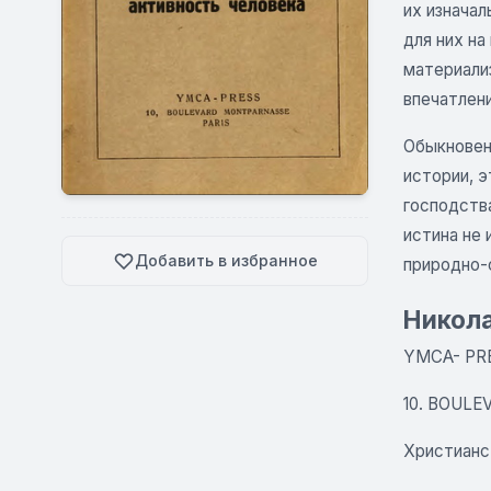
их изначал
для них на
материали
впечатлени
Обыкновен
истории, 
господства
истина не 
Добавить в избранное
природно-
Никола
YMCA- PRES
10. BOULE
Христианс