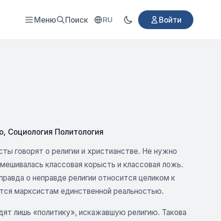
Меню
Поиск
Войти
RU
о
,
Социология Политология
сты говорят о религии и христианстве. Не нужно
имешивалась классовая корысть и классовая ложь.
правда о неправде религии относится целиком к
ется марксистам единственной реальностью.
дят лишь «политику», искажавшую религию. Такова