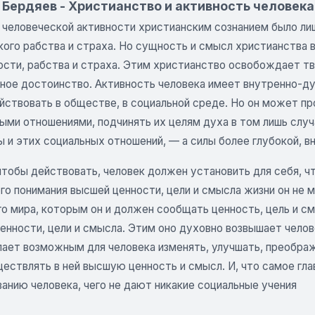
Бердяев - Христианство и активность человека
 человеческой активности христианским сознанием было ли
кого рабства и страха. Но сущность и смысл христианства 
ости, рабства и страха. Этим христианство освобождает т
нное достоинство. Активность человека имеет внутренно-ду
йствовать в обществе, в социальной среде. Но он может пр
ыми отношениями, подчинять их целям духа в том лишь случ
 и этих социальных отношений, — а силы более глубокой, в
 чтобы действовать, человек должен установить для себя, 
ого понимания высшей ценности, цели и смысла жизни он не
о мира, которым он и должен сообщать ценность, цель и см
ценности, цели и смысла. Этим оно духовно возвышает чело
лает возможным для человека изменять, улучшать, преобра
ествлять в ней высшую ценность и смысл. И, что самое гла
анию человека, чего не дают никакие социальные учения