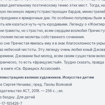
вал деятельному поэтическому гению этих мест. Тогда, на 
зную песенную лирикутстранствующих бардов, менестрелей 
 праздники и ярмарочные дни. Но особенно популярны были ж
ыть или казаться чуть-чуть юродивыми. Легенду о «Жонглер
, ни грамоты, но страстно, всем сердцем возлюбил Пречист
исполняя песни-молитвы собственного сочинения.
 сне Пречистая явилась ему и в знак благосклонности укры
лаз небесной чистоты. Эту легенду очень любил юный Джова
времени. Джованни был молод, всем своим существом включе
ранческо, то есть «французистый». Трудно сказать, правда 
в книге «Св. Франциск Ассизский».
иллюстрациях великих художников. Искусство детям
е Сергея Нечаева ; пред. Паолы Волковой
здательство АСТ, 2018. — 256 с. ; ил.
з бездну. Для детей
-17-105426-7