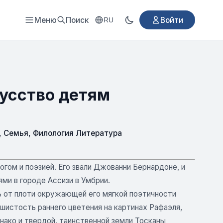
Меню
Поиск
Войти
RU
кусство детям
,
Семья
,
Филология Литература
огом и поэзией. Его звали Джованни Бернардоне, и
ми в городе Ассизи в Умбрии.
 от плоти окружающей его мягкой поэтичности
шистость раннего цветения на картинах Рафаэля,
нако и твердой, таинственной земли Тосканы