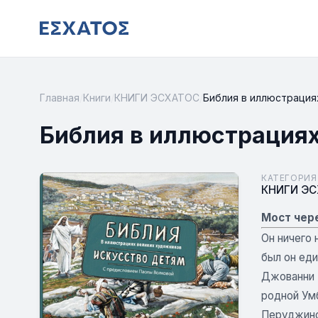
Главная
/
Книги
/
КНИГИ ЭСХАТОС
/
Библия в иллюстрациях
Библия в иллюстрациях
КАТЕГОРИЯ
КНИГИ Э
Мост чере
Он ничего 
был он еди
Джованни 
родной Умб
Перуджино