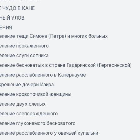
 ЧУДО В КАНЕ
НЫЙ УЛОВ
ЕНИЯ
еление тещи Симона (Петра) и многих больных
еление прокаженного
еление слуги сотника
еление бесноватых в стране Гадаринской (Гергесинской)
еление расслабленного в Капернауме
крешение дочери Иаира
еление кровоточивой женщины
еление двух слепых
еление слепорожденного
еление глухонемого бесноватого
еление расслабленного у овечьей купальни