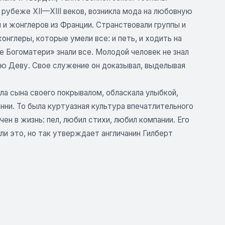
рубеже XII—XIII веков, возникла мода на любовную
и жонглеров из Франции. Странствовали группы и
онглеры, которые умели все: и петь, и ходить на
е Богоматери» знали все. Молодой человек не знал
ую Деву. Свое служение он доказывал, выделывая
ла сына своего покрывалом, обласкала улыбкой,
нни. То была куртуазная культура впечатлительного
н в жизнь: пел, любил стихи, любил компании. Его
ли это, но так утверждает англичанин Гилберт