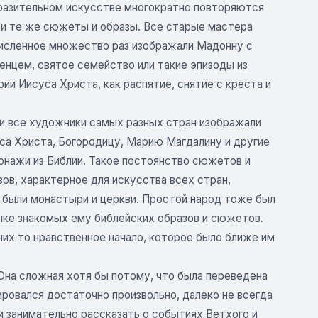
разительном искусстве многократно повторяются
 и те же сюжеты и образы. Все старые мастера
исленное множество раз изображали Мадонну с
енцем, святое семейство или такие эпизоды из
рии Иисуса Христа, как распятие, снятие с креста и
и все художники самых разных стран изображали
са Христа, Богородицу, Марию Магдалину и другие
онажи из Библии. Такое постоянство сюжетов и
зов, характерное для искусства всех стран,
 были монастыри и церкви. Простой народ тоже был
ыке знакомых ему библейских образов и сюжетов.
них то нравственное начало, которое было ближе им
 Она сложная хотя бы потому, что была переведена
ировался достаточно произвольно, далеко не всегда
и занимательно рассказать о событиях Ветхого и