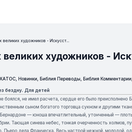
 великих художников - Искусст...
 великих художников - Ис
СХАТОС
,
Новинки
,
Библия Переводы
,
Библия Комментарии
з бездну. Для детей
не боялся, не имел расчета, сердце его было преисполнено Б
нственным сыном богатого торговца сукном и другими тканя
Бернардоне — юноша впечатлительный, утонченный — плоть
рии. Тающая синева небес, тонкая очерченность холмов, пу
, Пьеро дела Франческа. Весь настрой нежной, молодой, од