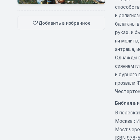
способство
и религио
Добавить в избранное
балаганы в
руках, и б
ни молитв
антраша, 
Однажды во
сиянием г
и бурного 
прозвали Ф
Честертон 
Библия
в 
В пересказ
Москва : И
Мост чере
ISBN 978-5