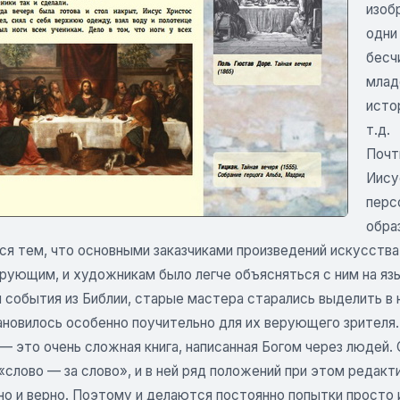
изоб
одни
бесч
млад
исто
т.д.
Почт
Иису
перс
обра
ся тем, что основными заказчиками произведений искусства
ерующим, и художникам было легче объясняться с ним на яз
 события из Библии, старые мастера старались выделить в 
ановилось особенно поучительно для их верующего зрителя.
— это очень сложная книга, написанная Богом через людей.
слово — за слово», и в ней ряд положений при этом редакт
но и верно. Поэтому и делаются постоянно попытки просто 