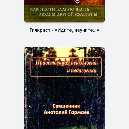
Гилкрист - «Идите, научите...»