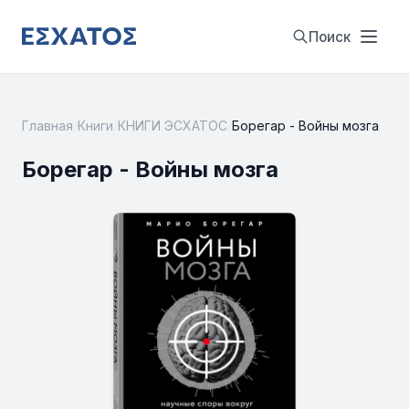
Поиск
Главная
/
Книги
/
КНИГИ ЭСХАТОС
/
Борегар - Войны мозга
Борегар - Войны мозга