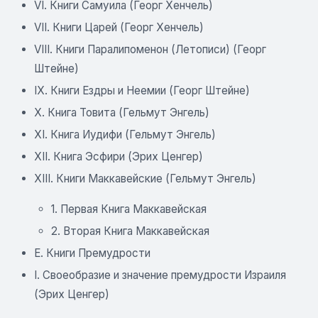
VI. Книги Самуила (Георг Хенчель)
VII. Книги Царей (Георг Хенчель)
VIII. Книги Паралипоменон (Летописи) (Георг
Штейне)
IX. Книги Ездры и Неемии (Георг Штейне)
X. Книга Товита (Гельмут Энгель)
XI. Книга Иудифи (Гельмут Энгель)
XII. Книга Эсфири (Эрих Ценгер)
XIII. Книги Маккавейские (Гельмут Энгель)
1. Первая Книга Маккавейская
2. Вторая Книга Маккавейская
E. Книги Премудрости
I. Своеобразие и значение премудрости Израиля
(Эрих Ценгер)