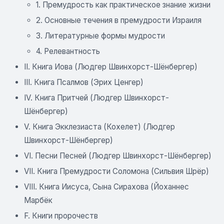
1. Премудрость как практическое знание жизни
2. Основные течения в премудрости Израиля
3. Литературные формы мудрости
4. Релевантность
II. Книга Иова (Людгер Швинхорст-Шёнбергер)
III. Книга Псалмов (Эрих Ценгер)
IV. Книга Притчей (Людгер Швинхорст-
Шёнбергер)
V. Книга Экклезиаста (Кохелет) (Людгер
Швинхорст-Шёнбергер)
VI. Песни Песней (Людгер Швинхорст-Шёнбергер)
VII. Книга Премудрости Соломона (Сильвия Шрёр)
VIII. Книга Иисуса, Сына Сирахова (Йоханнес
Марбёк
F. Книги пророчеств