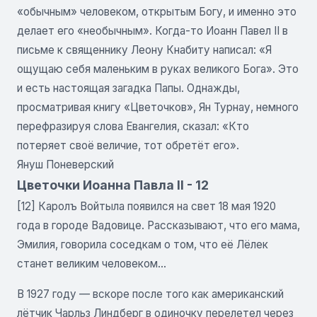
«обычным» человеком, открытым Богу, и именно это
делает его «необычным». Когда-то Иоанн Павел II в
письме к священнику Леону Кнабиту написал: «Я
ощущаю себя маленьким в руках великого Бога». Это
и есть настоящая загадка Папы. Однажды,
просматривая книгу «Цветочков», Ян Турнау, немного
перефразируя слова Евангелия, сказал: «Кто
потеряет своё величие, тот обретёт его».
Януш Поневерский
Цветочки Иоанна Павла II - 12
[12] Каролъ Войтыла появился на свет 18 мая 1920
года в городе Вадовице. Рассказывают, что его мама,
Эмилия, говорила соседкам о том, что её Лёлек
станет великим человеком...
В 1927 году — вскоре после того как американский
лётчик Чарльз Линдберг в одиночку перелетел через