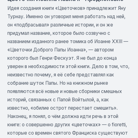
Идея создания книги «Цветочков» принадлежит Яну
Турнау. Именно он уговорил меня работать над ней,
он «подбрасывал» различные истории, и он же
придумал название, которое было созвучно с
названием изданного ранее томика об Иоанне XXIII —
«Цветочки Доброго Папы Иоанна», — автором
которого был Генри Фескуэт. Я не был до конца
уверен в необходимости этой книги. Дело в том, что,
неизвестно почему, я её себе представлял как
собрание шуток Папы. Но на книжном рынке
появляются всё новые и новые сборники смешных
историй, связанных с Папой Войтылой, а, как
известно, «обилие острот перестает смешить».
Наконец, я понял, о чём должна идти речь в этой
книге: о совершенно других «цветочках» — о fioretti,
которые со времен святого Франциска существуют