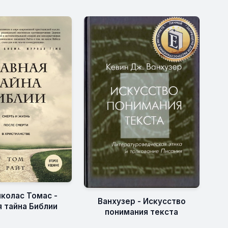
иколас Томас -
Ванхузер - Искусство
я тайна Библии
понимания текста