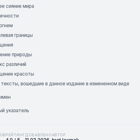
ее сияние мира
вечности
 огнем
левая границы
щения
ение природы
кс различий
щение красоты
 тексты, вошедшие в данное издание в измененном виде
 имен
й указатель
ОВ
РЕЙТИНГ
ДОБАВЛЕНО
АВТОР