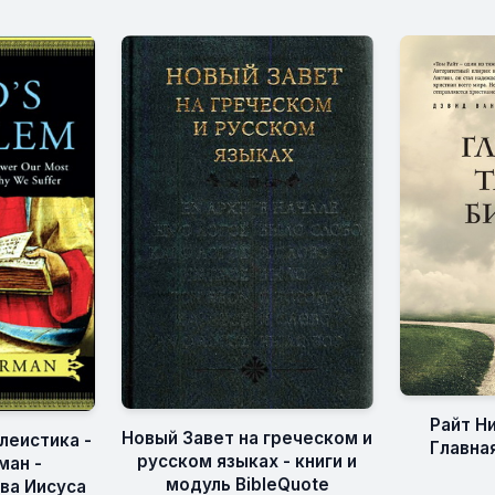
Райт Н
Новый Завет на греческом и
леистика -
Главна
русском языках - книги и
ман -
модуль BibleQuote
ва Иисуса