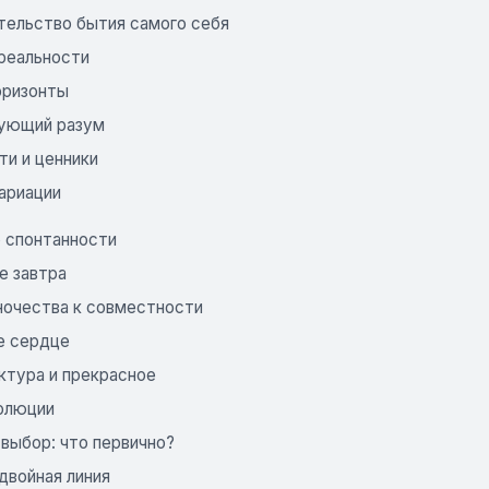
тельство бытия самого себя
 реальности
оризонты
ующий разум
ти и ценники
Вариации
 спонтанности
е завтра
ночества к совместности
е сердце
ктура и прекрасное
олюции
 выбор: что первично?
двойная линия