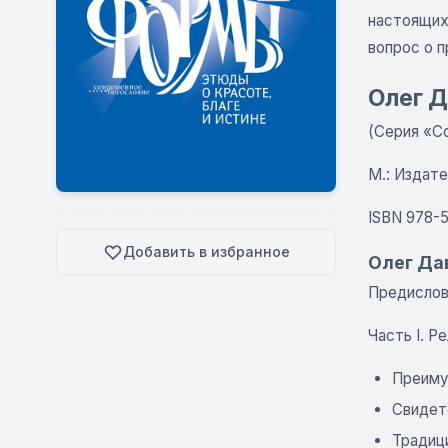
настоящих,
вопрос о 
Олег Д
(Серия «С
М.: Издател
ISBN 978-
Добавить в избранное
Олег Да
Предисло
Часть I. Р
Преиму
Свидет
Традиц