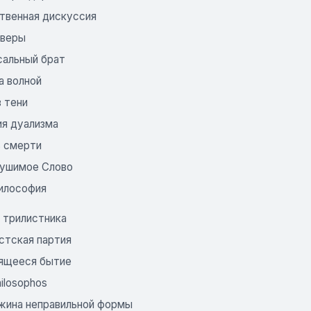
твенная дискуссия
веры
сальный брат
а волной
 тени
ия дуализма
 смерти
ушимое Слово
Философия
 трилистника
стская партия
ящееся бытие
hilosophos
ина неправильной формы