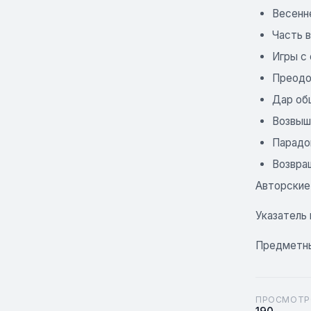
Весенн
Часть 
Игры с
Преодо
Дар об
Возвыш
Парадо
Возвра
Авторские
Указатель
Предметны
ПРОСМОТР