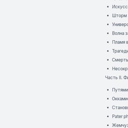
Искусс
Шторм 
Универ
Волна з
Пламя в
Трагед
Смерть
Несокр
Часть II. 
Путями
Окками
Станов
Pater p
Жемчуж