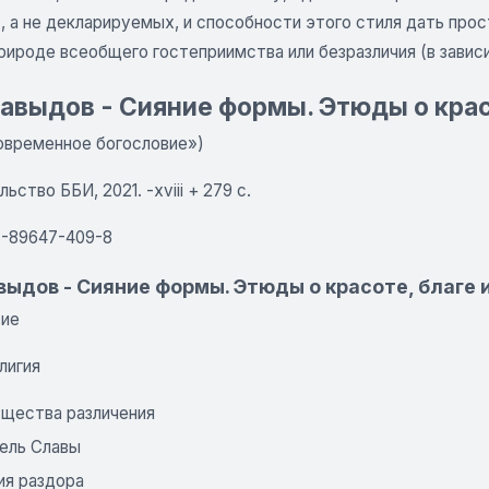
 а не декларируемых, и способности этого стиля дать прост
природе всеобщего гостеприимства или безразличия (в зави
авыдов - Сияние формы. Этюды о красо
овременное богословие»)
ьство ББИ, 2021. -xviii + 279 с.
5-89647-409-8
выдов - Сияние формы. Этюды о красоте, благе 
вие
елигия
щества различения
ель Славы
ия раздора