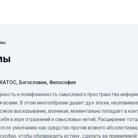
рмы
мы
СХАТОС
,
Богословие
,
Философия
рность и полифоничность смыслового пространства информа
 всеми. В этом многообразии дышит дух эпохи, неуловимое,
сякое высказывание, возникая, моментально попадает в кон
себя в игре отражений и смысловых нитей. Расширение тот
ся по умолчанию как средство против всякого абсолютизма,
скобки, чтобы обезвредить истину, сделать ее приемлемой и