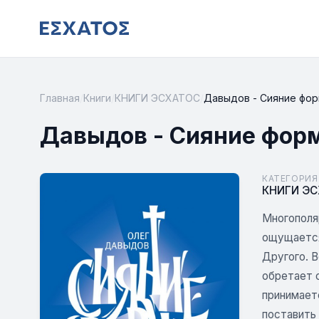
Главная
/
Книги
/
КНИГИ ЭСХАТОС
/
Давыдов - Сияние фо
Давыдов - Сияние фор
КАТЕГОРИЯ
КНИГИ Э
Многополя
ощущается
Другого. В
обретает 
принимает
поставить 