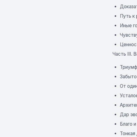
Доказа
Путь к
Иные г
Чувств
Ценнос
Часть III. 
Триумф
Забыто
От оди
Устало
Архите
Дар эв
Благо и
Тонкая 