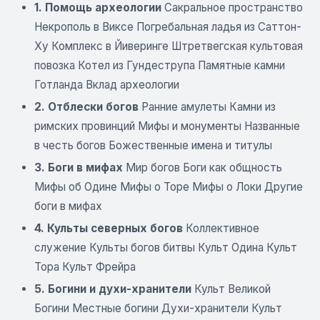
1.
Помощь археологии
Сакральное пространство
Некрополь в Виксе Погребальная ладья из Саттон-
Ху Комплекс в Йиверинге Штретвегская культовая
повозка Котел из Гундеструпа Памятные камни
Готланда Вклад археологии
2. Отблески богов
Ранние амулеты
Камни из
римских провинций Мифы и монументы Названные
в честь богов Божественные имена и титулы
3. Боги в мифах
Мир богов
Боги как общность
Мифы об Одине Мифы о Торе Мифы о Локи Другие
боги в мифах
4. Культы северных богов
Коллективное
служение Культы богов битвы Культ Одина Культ
Тора Культ Фрейра
5. Богини и духи-хранители
Культ Великой
Богини Местные богини Духи-хранители Культ