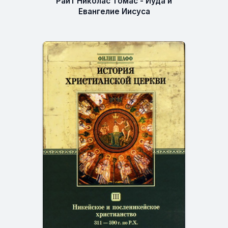
Райт Николас Томас - Иуда и
Евангелие Иисуса