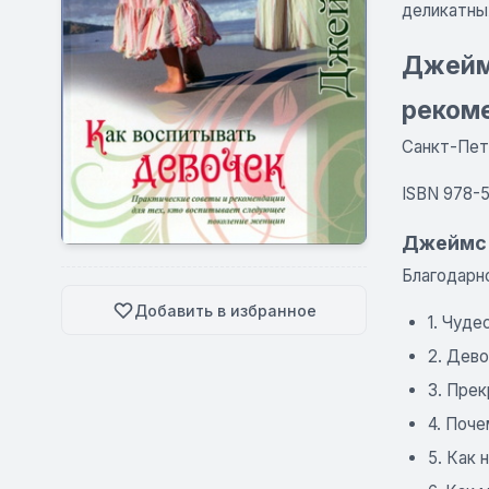
деликатных
Джеймс
рекоме
Санкт-Пете
ISBN 978-5
Джеймс 
Благодарн
Добавить в избранное
1. Чуде
2. Дево
3. Прек
4. Поче
5. Как 