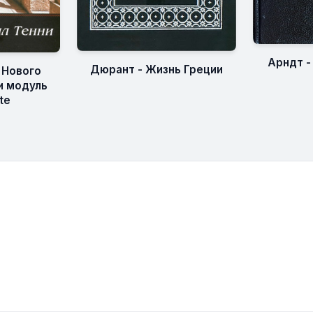
Арндт -
Дюрант - Жизнь Греции
 Нового
 и модуль
te