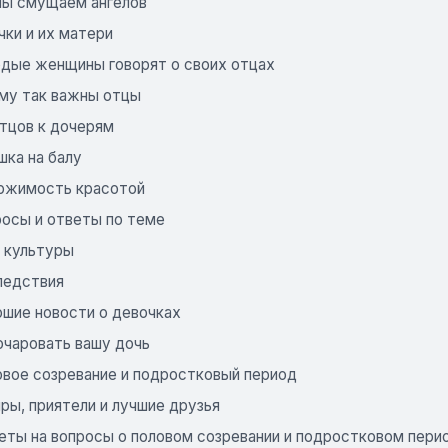
 мы смущаем ангелов
чки и их матери
одые женщины говорят о своих отцах
ему так важны отцы
отцов к дочерям
ушка на балу
ержимость красотой
росы и ответы по теме
а культуры
ледствия
ошие новости о девочках
 очаровать вашу дочь
ловое созревание и подростковый период
иры, приятели и лучшие друзья
веты на вопросы о половом созревании и подростковом пери