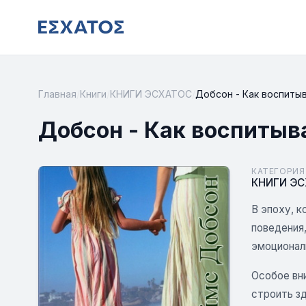
Главная
/
Книги
/
КНИГИ ЭСХАТОС
/
Добсон - Как воспиты
Добсон - Как воспитыв
КАТЕГОРИЯ
КНИГИ Э
В эпоху, 
поведения
эмоционал
Особое вн
строить з