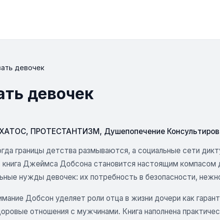
вать девочек
ать девочек
СХАТОС
,
ПРОТЕСТАНТИЗМ
,
Душепопечение Консультиров
когда границы детства размываются, а социальные сети ди
, книга Джеймса Добсона становится настоящим компасом 
ьные нужды девочек: их потребность в безопасности, нежно
имание Добсон уделяет роли отца в жизни дочери как гаран
доровые отношения с мужчинами. Книга наполнена практичес