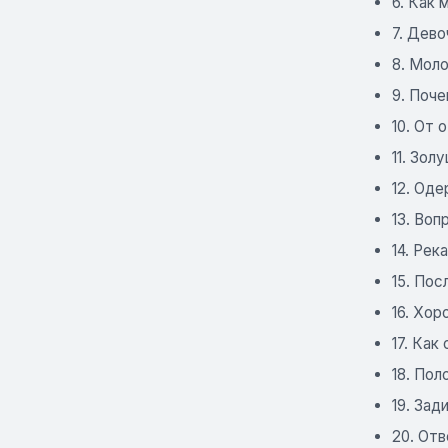
6. Как
7. Дево
8. Мол
9. Поч
10. От 
11. Зол
12. Од
13. Воп
14. Рек
15. Пос
16. Хор
17. Как
18. По
19. Зад
20. От