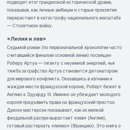
подводят итог грандиозной исторической драме,
показывая, как личные амбиции и старые проклятия
перерастают в катастрофу национального масштаба
— Столетнюю войну.
«Лилия и лев»
Седьмой роман (по первоначальной хронологии часто
считавшийся финалом основной линии) посвящен
Роберу Артуа — гиганту с неуемной энергией, чья
тяжба за графство Артуа становится детонатором
для мирового конфликта. Оказавшись в изгнании и
жаждая мести французской короне, Роберт бежит в
Англию к Эдуарду III. Именно он убеждает молодого
короля предъявить права на французский престол.
Дрюон мастерски показывает, как из мелкой
феодальной распри вырастает «лев» (Англия),
готовый растерзать «лилию» (Францию). Это книга о