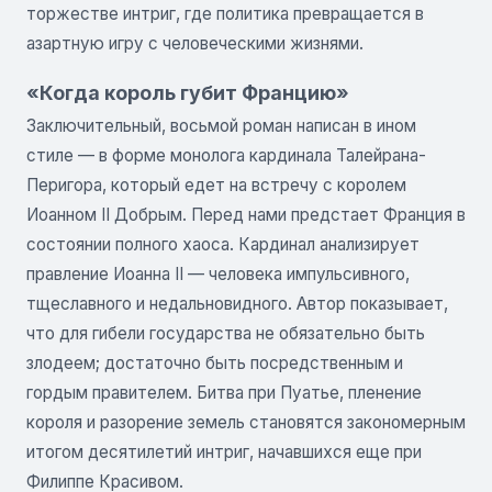
торжестве интриг, где политика превращается в
азартную игру с человеческими жизнями.
«Когда король губит Францию»
Заключительный, восьмой роман написан в ином
стиле — в форме монолога кардинала Талейрана-
Перигора, который едет на встречу с королем
Иоанном II Добрым. Перед нами предстает Франция в
состоянии полного хаоса. Кардинал анализирует
правление Иоанна II — человека импульсивного,
тщеславного и недальновидного. Автор показывает,
что для гибели государства не обязательно быть
злодеем; достаточно быть посредственным и
гордым правителем. Битва при Пуатье, пленение
короля и разорение земель становятся закономерным
итогом десятилетий интриг, начавшихся еще при
Филиппе Красивом.