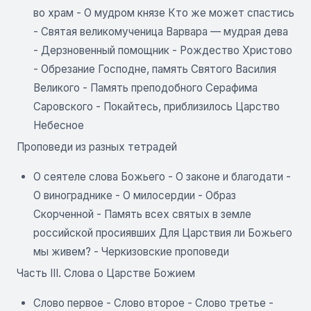
во храм - О мудром князе Кто же может спастись
- Святая великомученица Варвара — мудрая дева
- Дерзновенный помощник - Рождество Христово
- Обрезание Господне, память Святого Василия
Великого - Память преподобного Серафима
Саровского - Покайтесь, приблизилось Царство
Небесное
Проповеди из разных тетрадей
О сеятеле слова Божьего - О законе и благодати -
О винограднике - О милосердии - Образ
Скорченной - Память всех святых в земле
российской просиявших Для Царствия ли Божьего
мы живем? - Черкизовские проповеди
Часть III. Слова о Царстве Божием
Слово первое - Слово второе - Слово третье -