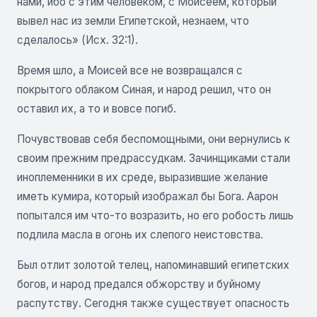
нами, ибо с этим человеком, с Моисеем, который
вывел нас из земли Египетской, незнаем, что
сделалось» (Исх. 32:1).
Время шло, а Моисей все не возвращался с
покрытого облаком Синая, и народ решил, что он
оставил их, а то и вовсе погиб.
Почувствовав себя беспомощными, они вернулись к
своим прежним предрассудкам. Зачинщиками стали
иноплеменники в их среде, выразившие желание
иметь кумира, который изображал бы Бога. Аарон
попытался им что-то возразить, но его робость лишь
подлила масла в огонь их слепого неистовства.
Был отлит золотой телец, напоминавший египетских
богов, и народ предался обжорству и буйному
распутству. Сегодня также существует опасность