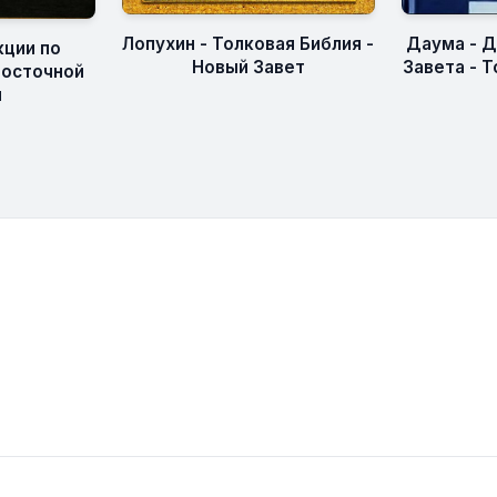
Лопухин - Толковая Библия -
Даума - Д
кции по
Новый Завет
Завета - Т
восточной
и