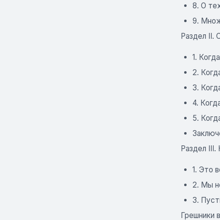
8. О те
9. Мно
Раздел II.
1. Ког
2. Когд
3. Когд
4. Когд
5. Когд
Заключ
Раздел III
1. Это
2. Мы 
3. Пус
Грешники в