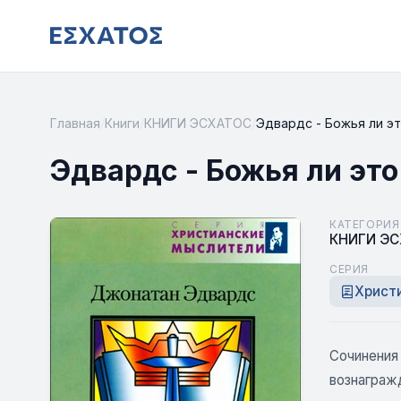
Главная
/
Книги
/
КНИГИ ЭСХАТОС
/
Эдвардс - Божья ли э
Эдвардс - Божья ли это
КАТЕГОРИЯ
КНИГИ Э
СЕРИЯ
Христ
Сочинения 
вознаграж