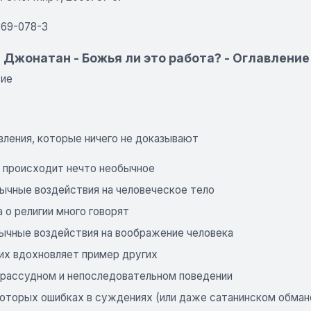
869-078-3
 Джонатан - Божья ли это работа? - Оглавление
вие
Явления, которые ничего не доказывают
а происходит нечто необычное
бычные воздействия на человеческое тело
а о религии много говорят
бычные воздействия на воображение человека
гих вдохновляет пример других
езрассудном и непоследовательном поведении
екоторых ошибках в суждениях (или даже сатанинском обман