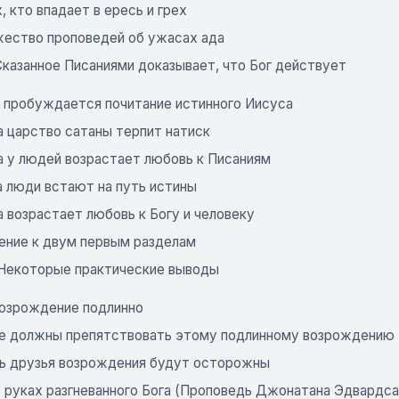
х, кто впадает в ересь и грех
жество проповедей об ужасах ада
 Сказанное Писаниями доказывает, что Бог действует
да пробуждается почитание истинного Иисуса
а царство сатаны терпит натиск
а у людей возрастает любовь к Писаниям
а люди встают на путь истины
а возрастает любовь к Богу и человеку
ение к двум первым разделам
. Некоторые практические выводы
 возрождение подлинно
не должны препятствовать этому подлинному возрождению
ть друзья возрождения будут осторожны
 руках разгневанного Бога (Проповедь Джонатана Эдвардса, 