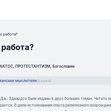
то работа?
 работа?
СХАТОС
,
ПРОТЕСТАНТИЗМ
,
Богословие
ианские мыслители
(4 книги)
Дж. Эдвардса были изданы в двух больших томах. Читать ег
дается. В деле истолкования опыта религиозного возрожде