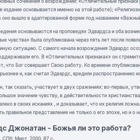
сновных сочинения о возрождении: «Отличительные признаки
 издание основывается именно на этой работе); «Религиозн
ns оно вышло в адаптированной форме под названием «Важны
едения основываются на проповедях Эдвардса и оба возникл
ные чувства» была опубликована через пять лет после появ
 иную ситуацию. С самого начала возрождения Эдвардс осо
оддерживали его. В «Отличительных признаках» он стремитс
т, что Бог совершает Свою работу. Ко времени опубликован
рьезнее и, как считал Эдвардс, вредили распространению и
, так сказать, участвует в двух сражениях: во-первых, утв
ольшое значение чувству, в действительности христианства
леко в своих исканиях , и доказывает, что их религия ложна
ь правильное представление не только о его эпохе, но и о 
с Джонатан - Божья ли это работа?
. СПб: Мирт, 2000. 87 с.