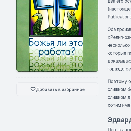
два его о
(настоящее
Publicatio
Оба произв
«Религиоз
несколько
которые п
доказываю
гораздо се
Поэтому он
слишком б
Добавить в избранное
слишком да
хотим имет
Эдвард
Пер. с англ