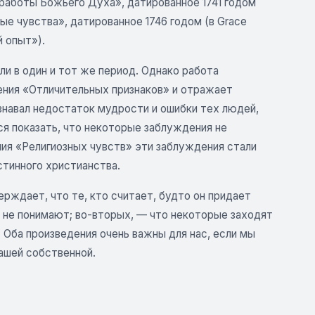
 работы Божьего Духа», датированное 1741 годом
ые чувства», датированное 1746 годом (в Grace
й опыт»).
и в один и тот же период. Однако работа
ления «Отличительных признаков» и отражает
знавал недостаток мудрости и ошибки тех людей,
я показать, что некоторые заблуждения не
ия «Религиозных чувств» эти заблуждения стали
стинного христианства.
ерждает, что те, кто считает, будто он придает
 не понимают; во-вторых, — что некоторые заходят
. Оба произведения очень важны для нас, если мы
нашей собственной.