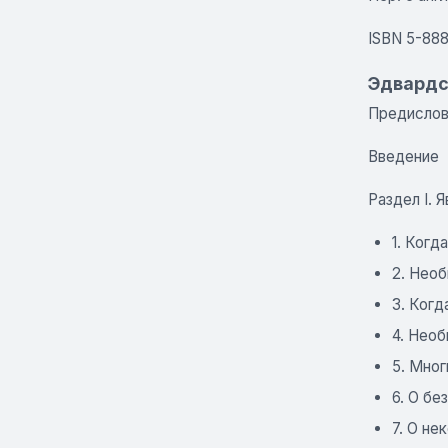
ISBN 5-88
Эдвардс
Предисло
Введение
Раздел I. 
1. Когд
2. Нео
3. Когд
4. Нео
5. Мно
6. О б
7. О н