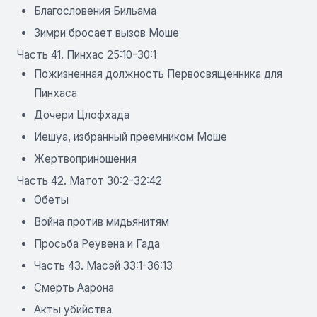
Благословения Бильама
Зимри бросает вызов Моше
Часть 41. Пинхас 25:10-30:1
Пожизненная должность Первосвященника для
Пинхаса
Дочери Цлофхада
Иешуа, избранный преемником Моше
Жертвоприношения
Часть 42. Матот 30:2-32:42
Обеты
Война против мидьянитям
Просьба Реувена и Гада
Часть 43. Масэй 33:1-36:13
Смерть Аарона
Акты убийства