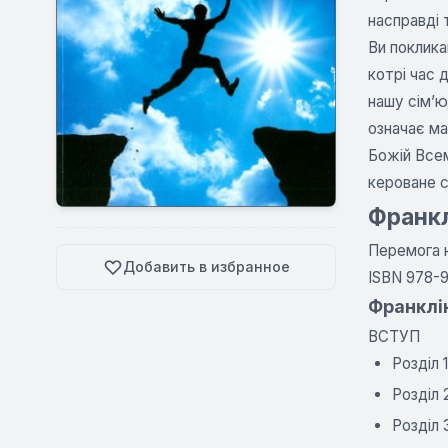
насправді 
Ви поклика
котрі час 
нашу сім’ю
означає ма
Божій Всем
кероване с
Франкл
Перемога н
Добавить в избранное
ISBN 978-
Франклін
ВСТУП
Розділ
Розділ
Розділ