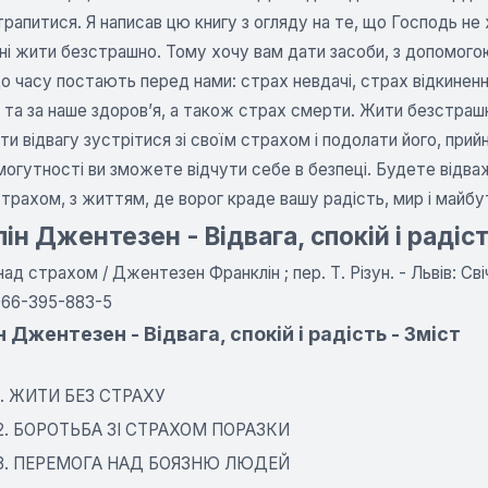
трапитися. Я написав цю книгу з огляду на те, що Господь не
ні жити безстрашно. Тому хочу вам дати засоби, з допомого
до часу постають перед нами: страх невдачі, страх відкинен
 та за наше здоров’я, а також страх смерти. Жити безстрашно
ти відвагу зустрітися зі своїм страхом і подолати його, прий
огутності ви зможете відчути себе в безпеці. Будете відваж
трахом, з життям, де ворог краде вашу радість, мир і майбу
ін Джентезен - Відвага, спокій і радіс
ад страхом / Джентезен Франклін ; пер. Т. Різун. - Львів: Свіч
966-395-883-5
 Джентезен - Відвага, спокій і радість - Зміст
 1. ЖИТИ БЕЗ СТРАХУ
 2. БОРОТЬБА ЗІ СТРАХОМ ПОРАЗКИ
 3. ПЕРЕМОГА НАД БОЯЗНЮ ЛЮДЕЙ