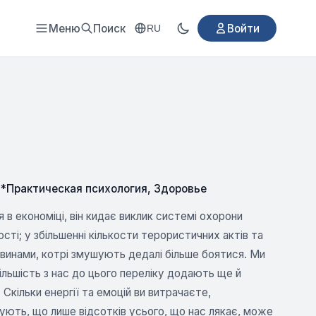
Меню
Поиск
Войти
RU
**Практическая психология
,
Здоровье
в економіці, він кидає виклик системі охорони
ності; у збільшенні кількости терористичних актів та
винами, котрі змушують дедалі більше боятися. Ми
ільшість з нас до цього переліку додають ще й
 Скільки енергії та емоцій ви витрачаєте,
ують, що лише відсотків усього, що нас лякає, може