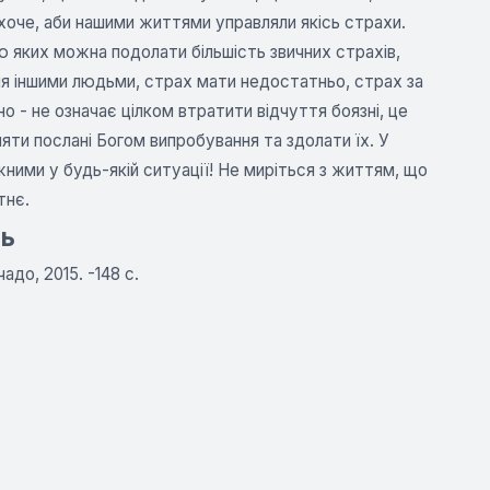
 хоче, аби нашими життями управляли якісь страхи.
ю яких можна подолати більшість звичних страхів,
ня іншими людьми, страх мати недостатньо, страх за
 - не означає цілком втратити відчуття боязні, це
няти послані Богом випробування та здолати їх. У
ними у будь-якій ситуації! Не миріться з життям, що
тнє.
ть
адо, 2015. -148 с.