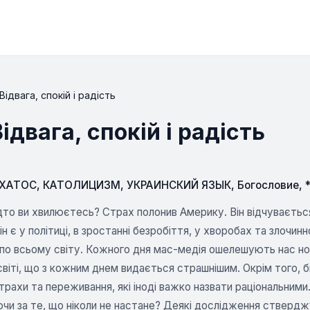
ідвага, спокій і радість
двага, спокій і радість
СХАТОС
,
КАТОЛИЦИЗМ
,
УКРАИНСКИЙ ЯЗЫК
,
Богословие
,
дто ви хвилюєтесь? Страх полонив Америку. Він відчувається 
ін є у політиці, в зростанні безробіття, у хворобах та злочин
 по всьому світу. Кожного дня мас-медія ошелешують нас но
віті, що з кожним днем видається страшнішим. Окрім того, б
трахи та переживання, які іноді важко назвати раціональними.
и за те, що ніколи не настане? Деякі дослідження ствердж