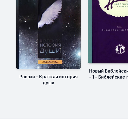
Новый Библейски
Равази - Краткая история
- 1 - Библейские
души