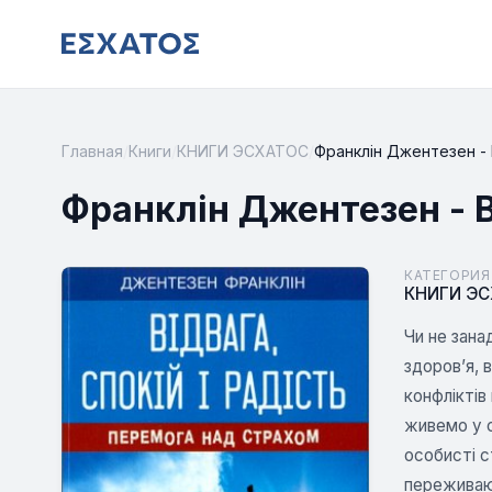
Главная
/
Книги
/
КНИГИ ЭСХАТОС
/
Франклін Джентезен - В
Франклін Джентезен - Ві
КАТЕГОРИЯ
КНИГИ Э
Чи не зана
здоров’я, в
конфліктів
живемо у с
особисті с
переживаюч