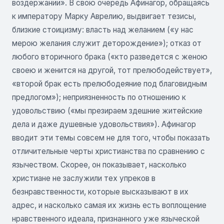
воздержании». В свою очередь Афинагор, обращаясь
к императору Марку Аврелию, выдвигает тезисы,
близкие стоицизму: власть над желанием («у нас
мерою желания служит деторождение»); отказ от
любого вторичного брака («кто разведется с женою
своею и женится на другой, тот прелюбодействует»,
«второй брак есть прелюбодеяние под благовидным
предлогом»); неприязненность по отношению к
удовольствию («мы презираем здешние житейские
дела и даже душевные удовольствия»). Афинагор
вводит эти темы совсем не для того, чтобы показать
отличительные черты христианства по сравнению с
язычеством. Скорее, он показывает, насколько
христиане не заслужили тех упреков в
безнравственности, которые высказывают в их
адрес, и насколько самая их жизнь есть воплощение
нравственного идеала, признанного уже языческой